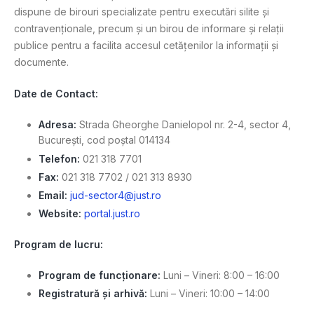
dispune de birouri specializate pentru executări silite și
contravenționale, precum și un birou de informare și relații
publice pentru a facilita accesul cetățenilor la informații și
documente.
Date de Contact:
Adresa:
Strada Gheorghe Danielopol nr. 2-4, sector 4,
București, cod poștal 014134
Telefon:
021 318 7701
Fax:
021 318 7702 / 021 313 8930
Email:
jud-sector4@just.ro
Website:
portal.just.ro
Program de lucru:
Program de funcționare:
Luni – Vineri: 8:00 – 16:00
Registratură și arhivă:
Luni – Vineri: 10:00 – 14:00