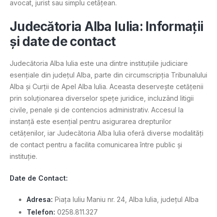
avocat, jurist sau simplu cetățean.
Judecătoria Alba Iulia: Informații
și date de contact
Judecătoria Alba Iulia este una dintre instituțiile judiciare
esențiale din județul Alba, parte din circumscripția Tribunalului
Alba și Curții de Apel Alba Iulia. Aceasta deservește cetățenii
prin soluționarea diverselor spețe juridice, incluzând litigii
civile, penale și de contencios administrativ. Accesul la
instanță este esențial pentru asigurarea drepturilor
cetățenilor, iar Judecătoria Alba Iulia oferă diverse modalități
de contact pentru a facilita comunicarea între public și
instituție.
Date de Contact:
Adresa:
Piața Iuliu Maniu nr. 24, Alba Iulia, județul Alba
Telefon:
0258.811.327