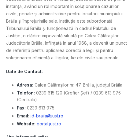
instanță, având un rol important în soluționarea cazurilor
civile, penale și administrative pentru locuitorii municipiului
Brăila și împrejurimile sale. Instituția este subordonată
Tribunalului Brăila și funcționează în cadrul Palatului de
Justiție, o clădire impozantă situată pe Calea Călărașilor.
Judecătoria Brăila, înființată în anul 1968, a devenit un punct
de referință pentru aplicarea corectă a legii și pentru
soluționarea eficientă a litigiilor, fie ele civile sau penale.
Date de Contact:
Adresa:
Calea Călărașilor nr. 47, Brăila, județul Brăila
Telefon:
0239 615 120 (Grefier Șef) / 0239 613 975
(Centrala)
Fax:
0239 613 975
Email:
jd-braila@just.ro
Website:
portal.just.ro