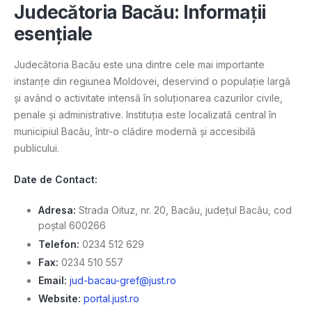
Judecătoria Bacău: Informații
esențiale
Judecătoria Bacău este una dintre cele mai importante
instanțe din regiunea Moldovei, deservind o populație largă
și având o activitate intensă în soluționarea cazurilor civile,
penale și administrative. Instituția este localizată central în
municipiul Bacău, într-o clădire modernă și accesibilă
publicului.
Date de Contact:
Adresa:
Strada Oituz, nr. 20, Bacău, județul Bacău, cod
poștal 600266
Telefon:
0234 512 629
Fax:
0234 510 557
Email:
jud-bacau-gref@just.ro
Website:
portal.just.ro