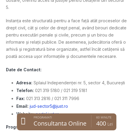
dosare, oferind acces la justiție pentru cetățenii din sectorul
5.
Instanța este structurată pentru a face față atât proceselor de
drept civil, cât și celor de drept penal, având birouri dedicate
pentru executări penale și civile, precum și un birou de
informare și relații publice. De asemenea, judecătoria oferă o
arhivă și registratură bine organizate, astfel încât cetățenii să
poată accesa ușor informațiile și documentele necesare.
Date de Contact:
Adresa:
Splaiul Independenței nr. 5, sector 4, București
Telefon:
021 319 5180 / 021 319 5181
Fax:
021 313 2816 / 021 311 7996
Email:
jud-sector5@just.ro
Website:
portal.just.ro
PROGRAMATI
60 MINUTE
Consultanta Online
400
Lei
Program: