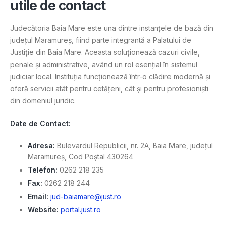
utile de contact
Judecătoria Baia Mare este una dintre instanțele de bază din
județul Maramureș, fiind parte integrantă a Palatului de
Justiție din Baia Mare. Aceasta soluționează cazuri civile,
penale și administrative, având un rol esențial în sistemul
judiciar local. Instituția funcționează într-o clădire modernă și
oferă servicii atât pentru cetățeni, cât și pentru profesioniști
din domeniul juridic.
Date de Contact:
Adresa:
Bulevardul Republicii, nr. 2A, Baia Mare, județul
Maramureș, Cod Poștal 430264
Telefon:
0262 218 235
Fax:
0262 218 244
Email:
jud-baiamare@just.ro
Website:
portal.just.ro