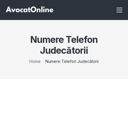
Înscrie-te ca avocat
Info
Numere Telefon
Servicii
Judecătorii
Despre noi
Home
Numere Telefon Judecătorii
Programeaza consultanta
Intrebari