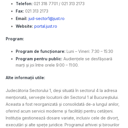
Telefon:
021 318 7701 / 021 313 2173
Fax:
021 313 2173
Email:
jud-sector1@just.ro
Website:
portal.just.ro
Program:
Program de funcționare:
Luni – Vineri: 7:30 – 15:30
Program pentru public:
Audiențele se desfășoară
marți și joi între orele 9:00 – 11:00.
Alte informații utile:
Judecătoria Sectorului 1, deși situată în sectorul 4 la adresa
menționată, servește locuitorii din Sectorul 1 al Bucureștiului.
Aceasta a fost reorganizată și consolidată de-a lungul anilor,
oferind acum servicii moderne și facilități pentru cetățeni.
Instituția gestionează dosare variate, inclusiv cele de divorț,
executări și alte spețe juridice. Programul arhivei și birourilor