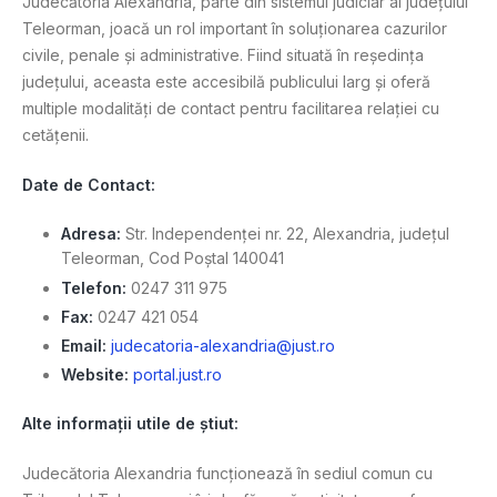
Judecătoria Alexandria, parte din sistemul judiciar al județului
Teleorman, joacă un rol important în soluționarea cazurilor
civile, penale și administrative. Fiind situată în reședința
județului, aceasta este accesibilă publicului larg și oferă
multiple modalități de contact pentru facilitarea relației cu
cetățenii.
Date de Contact:
Adresa:
Str. Independenței nr. 22, Alexandria, județul
Teleorman, Cod Poștal 140041
Telefon:
0247 311 975
Fax:
0247 421 054
Email:
judecatoria-alexandria@just.ro
Website:
portal.just.ro
Alte informații utile de știut:
Judecătoria Alexandria funcționează în sediul comun cu