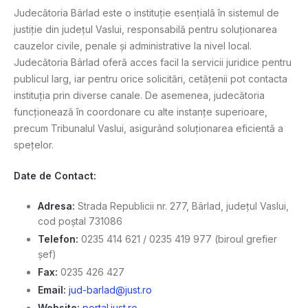
Judecătoria Bârlad este o instituție esențială în sistemul de
justiție din județul Vaslui, responsabilă pentru soluționarea
cauzelor civile, penale și administrative la nivel local.
Judecătoria Bârlad oferă acces facil la servicii juridice pentru
publicul larg, iar pentru orice solicitări, cetățenii pot contacta
instituția prin diverse canale. De asemenea, judecătoria
funcționează în coordonare cu alte instanțe superioare,
precum Tribunalul Vaslui, asigurând soluționarea eficientă a
spețelor.
Date de Contact:
Adresa:
Strada Republicii nr. 277, Bârlad, județul Vaslui,
cod poștal 731086
Telefon:
0235 414 621 / 0235 419 977 (biroul grefier
șef)
Fax:
0235 426 427
Email:
jud-barlad@just.ro
Website:
portal.just.ro