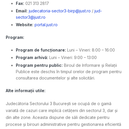
Fax:
021 313 2817
Email:
judecatoria-sector3-birp@just.ro
/
jud-
sector3@just.ro
Website:
portal.just.ro
Program:
Program de funcționare:
Luni – Vineri: 8:00 – 16:00
Program arhivă:
Luni – Vineri: 9:00 – 13:00
Program pentru public:
Biroul de Informare și Relații
Publice este deschis în timpul orelor de program pentru
consultarea documentelor și alte solicitări.
Alte informații utile:
Judecătoria Sectorului 3 București se ocupă de o gamă
variată de cazuri care implică cetățeni din sectorul 3, dar și
din alte zone. Aceasta dispune de săli dedicate pentru
procese și birouri administrative pentru gestionarea eficientă