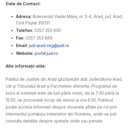
Date de Contact:
Adresa:
Bulevardul Vasile Milea, nr. 2-4, Arad, jud. Arad,
Cod Poștal 310131
Telefon:
0257 253 630
Fax:
0257 253 889
Email:
jud-arad-reg@just.ro
Website:
portal.just.ro
Alte informații utile:
Palatul de Justiție din Arad găzduiește atât Judecătoria Arad,
cât și Tribunalul Arad și Parchetele aferente. Programul de
lucru al instanței este de luni până vineri, de la 7:30 până la
15:30, iar procesele încep de obicei la ora 8:30. Publicul
poate accesa informații despre dosarele aflate pe rol prin
intermediul portalului instanțelor din România, unde se pot
consulta detaliile despre spețele civile sau penale.