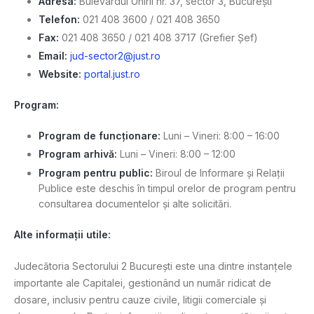
Adresa:
Bulevardul Unirii nr. 37, sector 3, București
Telefon:
021 408 3600 / 021 408 3650
Fax:
021 408 3650 / 021 408 3717 (Grefier Șef)
Email:
jud-sector2@just.ro
Website:
portal.just.ro
Program:
Program de funcționare:
Luni – Vineri: 8:00 – 16:00
Program arhivă:
Luni – Vineri: 8:00 – 12:00
Program pentru public:
Biroul de Informare și Relații
Publice este deschis în timpul orelor de program pentru
consultarea documentelor și alte solicitări.
Alte informații utile:
Judecătoria Sectorului 2 București este una dintre instanțele
importante ale Capitalei, gestionând un număr ridicat de
dosare, inclusiv pentru cauze civile, litigii comerciale și