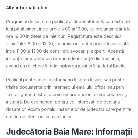
Alte informații utile:
Programul de lucru cu publicul al Judecătoriei Bacău este de
luni până vineri, între orele 8:00 și 16:00, cu prelungiri până la
ora 19:00 în zilele de miercuri. Registratura este deschisă
zilnic între 8:00 și 13:00, iar arhiva instanței poate fi accesată
între 11:00 și 13:00 de consilieri, avocați și experți. Această
instanță face parte din rețeaua de instanțe din România,
având un rol cheie în administrarea justiției în județul Bacău.
Publicul poate accesa informații despre dosare sau poate
trimite documente prin intermediul emailului oficial sau prin
fax, asigurând astfel o comunicare eficientă între cetățeni și
instanță. De asemenea, pentru cei interesați de evoluția
dosarelor, există portalul instanțelor de judecată care permite
urmărirea electronică a cazurilor​.
Judecătoria Baia Mare: Informații