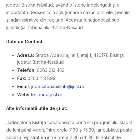
județul Bistrița-Năsăud, având o istorie îndelungată și o
importanță deosebită în soluționarea cazurilor civile, penale
și administrative din regiune. Aceasta funcționează sub
jurisdicția Tribunalului Bistrița-Năsăud.
Date de Contact:
Adresa:
Strada Alba Iulia, nr. 1, etaj 1, 420178 Bistrița,
județul Bistrița-Năsăud
Telefon:
0263 212 452
Fax:
0263 213 899
Email:
judecatoriabistrita@just.ro
Website:
portal.just.ro
Alte informații utile de știut:
Judecătoria Bistrița funcționează conform programului stabilit,
de luni până vineri, între orele 7:30 și 15:30, iar publicul poate
accesa registratura între orele 7:30 și 11:30. În Palatul de