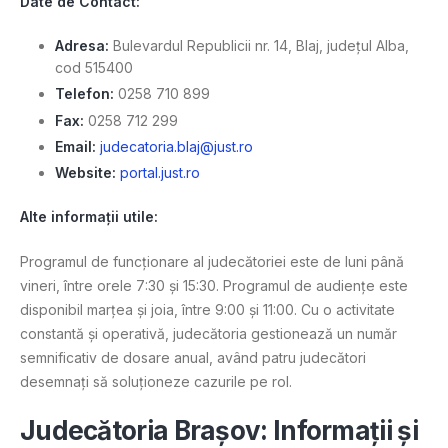
Date de Contact:
Adresa:
Bulevardul Republicii nr. 14, Blaj, județul Alba,
cod 515400
Telefon:
0258 710 899
Fax:
0258 712 299
Email:
judecatoria.blaj@just.ro
Website:
portal.just.ro
Alte informații utile:
Programul de funcționare al judecătoriei este de luni până
vineri, între orele 7:30 și 15:30. Programul de audiențe este
disponibil marțea și joia, între 9:00 și 11:00. Cu o activitate
constantă și operativă, judecătoria gestionează un număr
semnificativ de dosare anual, având patru judecători
desemnați să soluționeze cazurile pe rol.
Judecătoria Brașov: Informații și