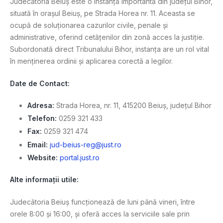
Judecătoria Beiuș este o instanță importantă din județul Bihor,
situată în orașul Beiuș, pe Strada Horea nr. 11. Aceasta se
ocupă de soluționarea cazurilor civile, penale și
administrative, oferind cetățenilor din zonă acces la justiție.
Subordonată direct Tribunalului Bihor, instanța are un rol vital
în menținerea ordinii și aplicarea corectă a legilor.
Date de Contact:
Adresa:
Strada Horea, nr. 11, 415200 Beiuș, județul Bihor
Telefon:
0259 321 433
Fax:
0259 321 474
Email:
jud-beius-reg@just.ro
Website:
portal.just.ro
Alte informații utile:
Judecătoria Beiuș funcționează de luni până vineri, între
orele 8:00 și 16:00, și oferă acces la serviciile sale prin