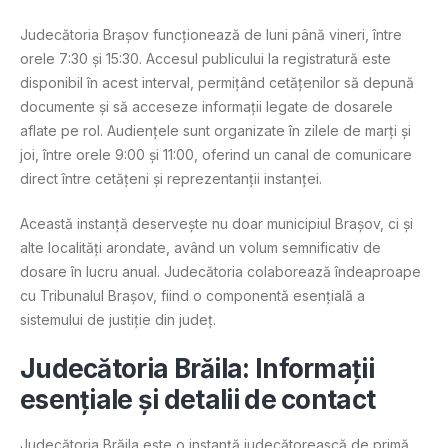
Judecătoria Brașov funcționează de luni până vineri, între
orele 7:30 și 15:30. Accesul publicului la registratură este
disponibil în acest interval, permițând cetățenilor să depună
documente și să acceseze informații legate de dosarele
aflate pe rol. Audiențele sunt organizate în zilele de marți și
joi, între orele 9:00 și 11:00, oferind un canal de comunicare
direct între cetățeni și reprezentanții instanței.
Această instanță deservește nu doar municipiul Brașov, ci și
alte localități arondate, având un volum semnificativ de
dosare în lucru anual. Judecătoria colaborează îndeaproape
cu Tribunalul Brașov, fiind o componentă esențială a
sistemului de justiție din județ​.
Judecătoria Brăila: Informații
esențiale și detalii de contact
Judecătoria Brăila este o instanță judecătorească de primă