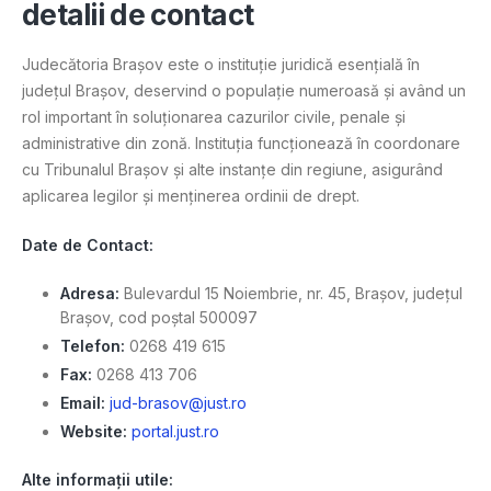
detalii de contact
Judecătoria Brașov este o instituție juridică esențială în
județul Brașov, deservind o populație numeroasă și având un
rol important în soluționarea cazurilor civile, penale și
administrative din zonă. Instituția funcționează în coordonare
cu Tribunalul Brașov și alte instanțe din regiune, asigurând
aplicarea legilor și menținerea ordinii de drept.
Date de Contact:
Adresa:
Bulevardul 15 Noiembrie, nr. 45, Brașov, județul
Brașov, cod poștal 500097
Telefon:
0268 419 615
Fax:
0268 413 706
Email:
jud-brasov@just.ro
Website:
portal.just.ro
Alte informații utile: