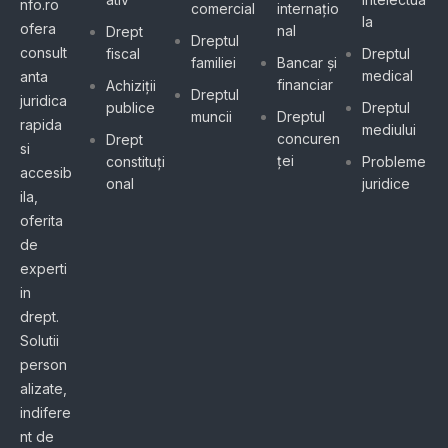
nfo.ro
comercial
internațio
la
ofera
nal
Drept
Dreptul
consult
fiscal
Dreptul
familiei
Bancar și
medical
anta
financiar
Achiziții
Dreptul
juridica
publice
Dreptul
muncii
Dreptul
rapida
mediului
concuren
Drept
si
ței
constituți
Probleme
accesib
onal
juridice
ila,
oferita
de
experti
in
drept.
Solutii
person
alizate,
indifere
nt de