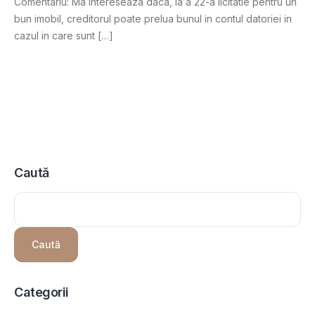
Comentariu: Ma intereseaza daca, la a 22-a licitatie pentru un
bun imobil, creditorul poate prelua bunul in contul datoriei in
cazul in care sunt […]
Caută
Caută
Categorii