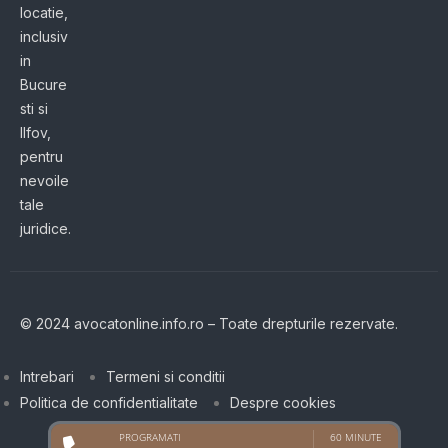
locatie,
inclusiv
in
Bucure
sti si
Ilfov,
pentru
nevoile
tale
juridice.
© 2024 avocatonline.info.ro – Toate drepturile rezervate.
Intrebari
Termeni si conditii
Politica de confidentialitate
Despre cookies
PROGRAMATI
60 MINUTE