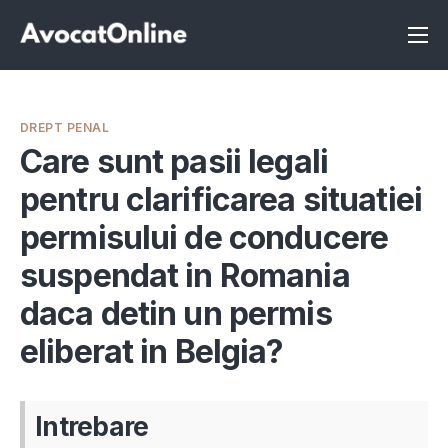
Înscrie-te ca avocat
Info
DREPT PENAL
Servicii
Care sunt pasii legali
pentru clarificarea situatiei
Despre noi
permisului de conducere
Programeaza consultanta
suspendat in Romania
Intrebari
daca detin un permis
eliberat in Belgia?
Intrebare