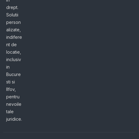
drept.
Solutii
person
alizate,
indifere
nt de
locatie,
inclusiv
in
Bucure
sti si
Ilfov,
pentru
nevoile
tale
juridice.