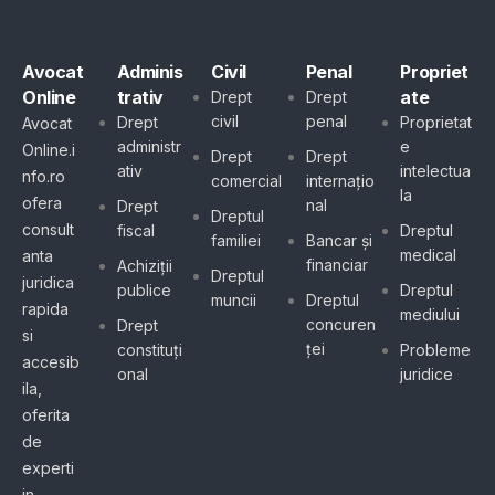
Avocat
Adminis
Civil
Penal
Propriet
Online
trativ
ate
Drept
Drept
civil
penal
Drept
Proprietat
Avocat
administr
e
Online.i
Drept
Drept
ativ
intelectua
nfo.ro
comercial
internațio
la
ofera
nal
Drept
Dreptul
consult
fiscal
Dreptul
familiei
Bancar și
medical
anta
financiar
Achiziții
Dreptul
juridica
publice
Dreptul
muncii
Dreptul
rapida
mediului
concuren
Drept
si
ței
constituți
Probleme
accesib
onal
juridice
ila,
oferita
de
experti
in