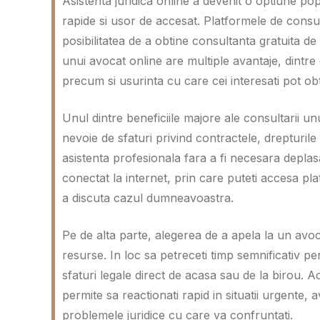
Asistenta juridica online a devenit o optiune pop
rapide si usor de accesat. Platformele de consul
posibilitatea de a obtine consultanta gratuita de
unui avocat online are multiple avantaje, dintre
precum si usurinta cu care cei interesati pot obt
Unul dintre beneficiile majore ale consultarii unu
nevoie de sfaturi privind contractele, drepturile
asistenta profesionala fara a fi necesara deplasa
conectat la internet, prin care puteti accesa pla
a discuta cazul dumneavoastra.
Pe de alta parte, alegerea de a apela la un avo
resurse. In loc sa petreceti timp semnificativ pent
sfaturi legale direct de acasa sau de la birou. 
permite sa reactionati rapid in situatii urgente, 
problemele juridice cu care va confruntati.