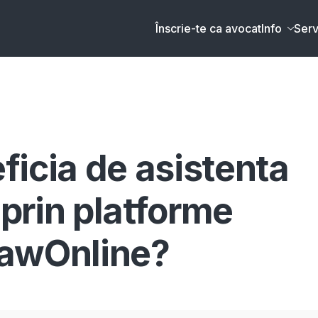
Înscrie-te ca avocat
Info
Serv
ficia de asistenta
 prin platforme
LawOnline?