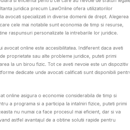
ulara si eficienta pentru cei care au nevoie de sfaturi legal
tanta juridica precum LawOnline ofera utilizatorilor
 la avocati specializati in diverse domenii de drept. Alegerea
 care cele mai notabile sunt economia de timp si resurse,
ine raspunsuri personalizate la intrebarile lor juridice.
i avocat online este accesibilitatea. Indiferent daca aveti
 de proprietate sau alte probleme juridice, puteti primi
rea la un birou fizic. Tot ce aveti nevoie este un dispozitiv
tforme dedicate unde avocati calificati sunt disponibili pentr
cat online asigura o economie considerabila de timp si
ru a programa si a participa la intalniri fizice, puteti primi
Aceasta nu numai ca face procesul mai eficient, dar si va
avand astfel avantajul de a obtine solutii rapide pentru