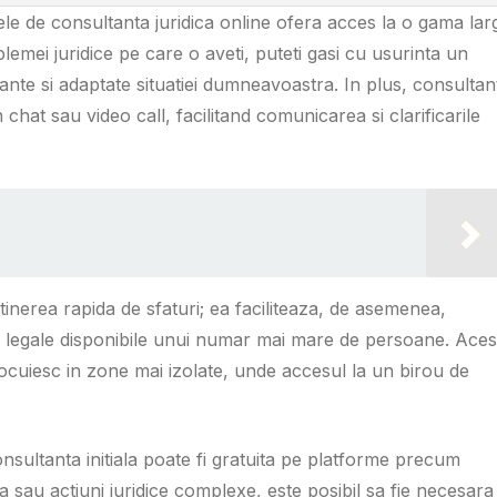
ele de consultanta juridica online ofera acces la o gama lar
blemei juridice pe care o aveti, puteti gasi cu usurinta un
vante si adaptate situatiei dumneavoastra. In plus, consultan
n chat sau video call, facilitand comunicarea si clarificarile
tinerea rapida de sfaturi; ea faciliteaza, de asemenea,
ile legale disponibile unui numar mai mare de persoane. Aces
locuiesc in zone mai izolate, unde accesul la un birou de
onsultanta initiala poate fi gratuita pe platforme precum
sau actiuni juridice complexe, este posibil sa fie necesara