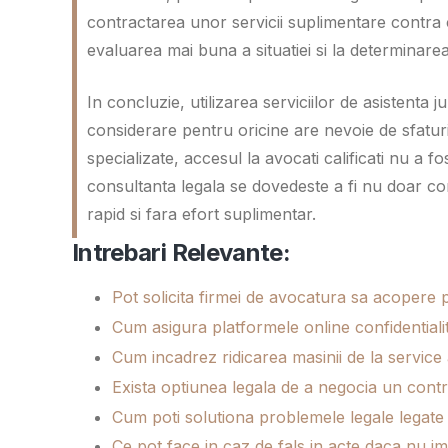
contractarea unor servicii suplimentare contra co
evaluarea mai buna a situatiei si la determinarea
In concluzie, utilizarea serviciilor de asistenta 
considerare pentru oricine are nevoie de sfaturi 
specializate, accesul la avocati calificati nu a f
consultanta legala se dovedeste a fi nu doar conve
rapid si fara efort suplimentar.
Intrebari Relevante:
Pot solicita firmei de avocatura sa acopere p
Cum asigura platformele online confidentiali
Cum incadrez ridicarea masinii de la service
Exista optiunea legala de a negocia un con
Cum poti solutiona problemele legale legate d
Ce pot face in caz de fals in acte daca nu i