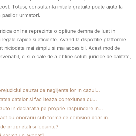
st. Totusi, consultanta initiala gratuita poate ajuta la
 pasilor urmatori.
juridica online reprezinta o optiune demna de luat in
legale rapide si eficiente. Avand la dispozitie platforme
ost niciodata mai simplu si mai accesibil. Acest mod de
nabil, ci si o cale de a obtine solutii juridice de calitate,
rejudiciul cauzat de neglijenta lor in cazul…
tatea datelor si faciliteaza conexiunea cu…
 auto in declaratia pe proprie raspundere in…
tract cu onorariu sub forma de comision doar in…
e proprietati si locuinte?
mi permit un avocat?