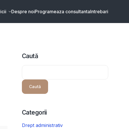
icii
Despre noi
Programeaza consultanta
Intrebari
Caută
Caută
Categorii
Drept administrativ