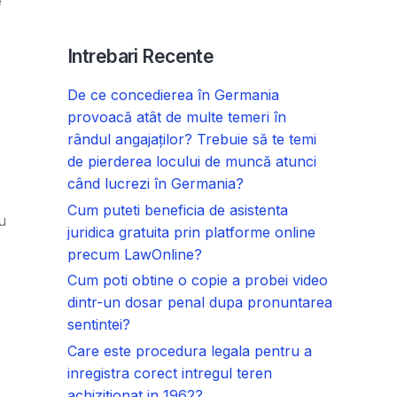
e
Intrebari Recente
De ce concedierea în Germania
provoacă atât de multe temeri în
rândul angajaților? Trebuie să te temi
de pierderea locului de muncă atunci
când lucrezi în Germania?
Cum puteti beneficia de asistenta
u
juridica gratuita prin platforme online
precum LawOnline?
Cum poti obtine o copie a probei video
dintr-un dosar penal dupa pronuntarea
sentintei?
Care este procedura legala pentru a
inregistra corect intregul teren
achizitionat in 1962?