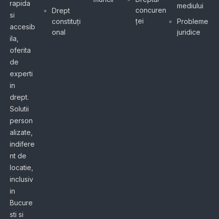
rapida
mediului
concuren
Drept
si
ței
constituți
Probleme
accesib
onal
juridice
ila,
oferita
de
experti
in
drept.
Solutii
person
alizate,
indifere
nt de
locatie,
inclusiv
in
Bucure
sti si