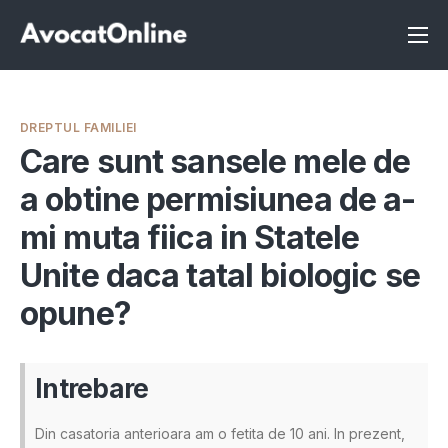
Înscrie-te ca avocat
Info
DREPTUL FAMILIEI
Servicii
Care sunt sansele mele de
a obtine permisiunea de a-
Despre noi
mi muta fiica in Statele
Programeaza consultanta
Unite daca tatal biologic se
Intrebari
opune?
Intrebare
Din casatoria anterioara am o fetita de 10 ani. In prezent,