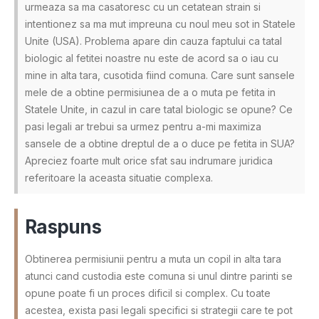
urmeaza sa ma casatoresc cu un cetatean strain si
intentionez sa ma mut impreuna cu noul meu sot in Statele
Unite (USA). Problema apare din cauza faptului ca tatal
biologic al fetitei noastre nu este de acord sa o iau cu
mine in alta tara, cusotida fiind comuna. Care sunt sansele
mele de a obtine permisiunea de a o muta pe fetita in
Statele Unite, in cazul in care tatal biologic se opune? Ce
pasi legali ar trebui sa urmez pentru a-mi maximiza
sansele de a obtine dreptul de a o duce pe fetita in SUA?
Apreciez foarte mult orice sfat sau indrumare juridica
referitoare la aceasta situatie complexa.
Raspuns
Obtinerea permisiunii pentru a muta un copil in alta tara
atunci cand custodia este comuna si unul dintre parinti se
opune poate fi un proces dificil si complex. Cu toate
acestea, exista pasi legali specifici si strategii care te pot