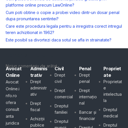
platforme online precum LawOnline?
Cum poti obtine o copie a probei video dintr-un dosar penal
dupa pronuntarea sentintei?
Care este procedura legala pentru a inregistra corect intregul
teren achizitionat in 1962?
Este posibil sa divortezi daca sotul se afla in strainatate?
Comentarii Recente
Niciun comentariu de arătat.
Avocat
Adminis
Civil
Penal
Propriet
Online
trativ
ate
Drept
Drept
civil
penal
Drept
Proprietat
Avocat
administr
e
Online.i
Drept
Drept
ativ
intelectua
nfo.ro
comercial
internațio
la
ofera
nal
Drept
Dreptul
consult
fiscal
Dreptul
familiei
Bancar și
medical
anta
financiar
Achiziții
Dreptul
juridica
publice
Dreptul
muncii
Dreptul