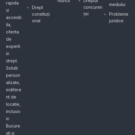
muncii
Dreptul
rapida
mediului
concuren
Drept
si
ței
constituți
Probleme
accesib
onal
juridice
ila,
oferita
de
experti
in
drept.
Solutii
person
alizate,
indifere
nt de
locatie,
inclusiv
in
Bucure
sti si