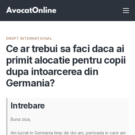
Înscrie-te ca avocat
Info
DREPT INTERNAȚIONAL
Servicii
Ce ar trebui sa faci daca ai
primit alocatie pentru copii
Despre noi
dupa intoarcerea din
Programeaza consultanta
Germania?
Intrebari
Intrebare
Buna ziua,
Am lucrat in Germania timp de doi ani, perioada in care am