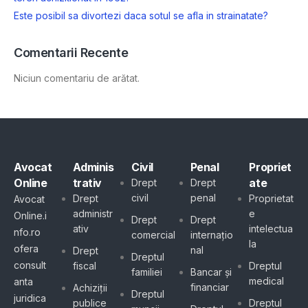
Este posibil sa divortezi daca sotul se afla in strainatate?
Comentarii Recente
Niciun comentariu de arătat.
Avocat
Adminis
Civil
Penal
Propriet
Online
trativ
ate
Drept
Drept
civil
penal
Drept
Proprietat
Avocat
administr
e
Online.i
Drept
Drept
ativ
intelectua
nfo.ro
comercial
internațio
la
ofera
nal
Drept
Dreptul
consult
fiscal
Dreptul
familiei
Bancar și
medical
anta
financiar
Achiziții
Dreptul
juridica
publice
Dreptul