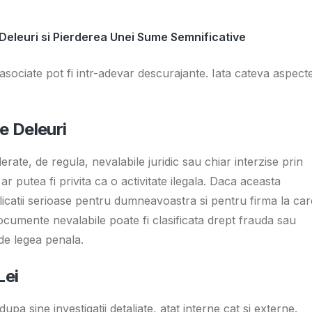
 Deleuri si Pierderea Unei Sume Semnificative
ile asociate pot fi intr-adevar descurajante. Iata cateva aspect
pe Deleuri
ate, de regula, nevalabile juridic sau chiar interzise prin
r putea fi privita ca o activitate ilegala. Daca aceasta
icatii serioase pentru dumneavoastra si pentru firma la car
documente nevalabile poate fi clasificata drept frauda sau
de legea penala.
Lei
a sine investigatii detaliate, atat interne cat si externe.