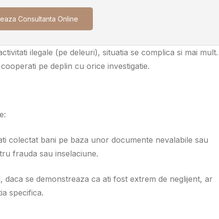
eaza Consultanta Online
tivitati ilegale (pe deleuri), situatia se complica si mai mult.
a cooperati pe deplin cu orice investigatie.
e:
ati colectat bani pe baza unor documente nevalabile sau
ntru frauda sau inselaciune.
i, daca se demonstreaza ca ati fost extrem de neglijent, ar
ia specifica.