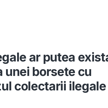
Înscrie-te ca avocat
Info
Serv
gale ar putea exist
a unei borsete cu
ul colectarii ilegale