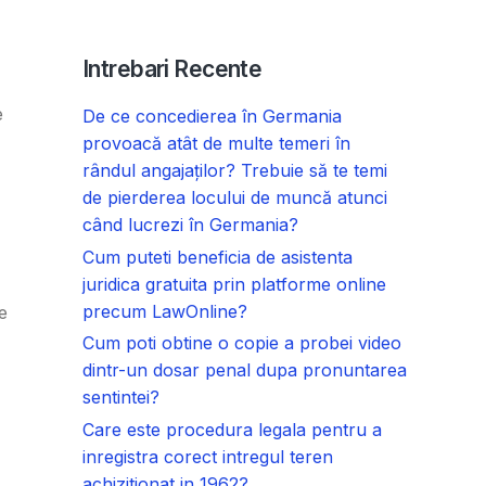
Intrebari Recente
e
De ce concedierea în Germania
provoacă atât de multe temeri în
rândul angajaților? Trebuie să te temi
de pierderea locului de muncă atunci
când lucrezi în Germania?
Cum puteti beneficia de asistenta
juridica gratuita prin platforme online
precum LawOnline?
e
Cum poti obtine o copie a probei video
dintr-un dosar penal dupa pronuntarea
sentintei?
Care este procedura legala pentru a
inregistra corect intregul teren
achizitionat in 1962?