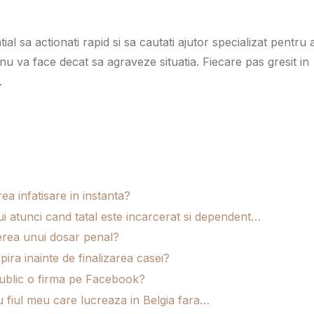
al sa actionati rapid si sa cautati ajutor specializat pentru 
u va face decat sa agraveze situatia. Fiecare pas gresit in
.
rea infatisare in instanta?
i atunci cand tatal este incarcerat si dependent…
erea unui dosar penal?
ira inainte de finalizarea casei?
public o firma pe Facebook?
tru fiul meu care lucreaza in Belgia fara…