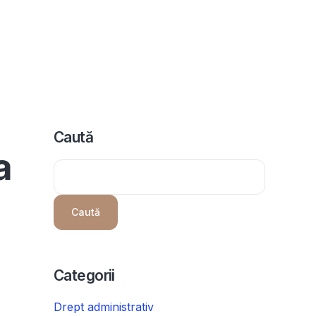
icii
Despre noi
Programeaza consultanta
Intrebari
Caută
a
Caută
Categorii
Drept administrativ