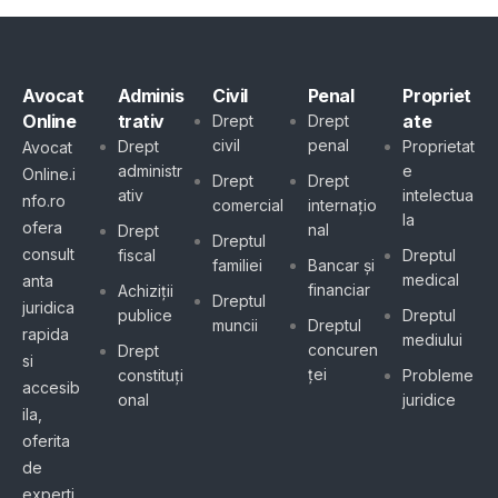
Avocat
Adminis
Civil
Penal
Propriet
Online
trativ
ate
Drept
Drept
civil
penal
Drept
Proprietat
Avocat
administr
e
Online.i
Drept
Drept
ativ
intelectua
nfo.ro
comercial
internațio
la
ofera
nal
Drept
Dreptul
consult
fiscal
Dreptul
familiei
Bancar și
medical
anta
financiar
Achiziții
Dreptul
juridica
publice
Dreptul
muncii
Dreptul
rapida
mediului
concuren
Drept
si
ței
constituți
Probleme
accesib
onal
juridice
ila,
oferita
de
experti