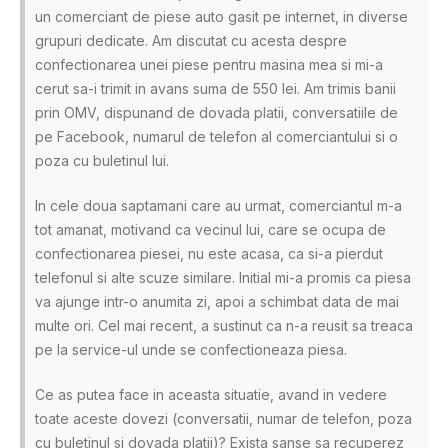
un comerciant de piese auto gasit pe internet, in diverse
grupuri dedicate. Am discutat cu acesta despre
confectionarea unei piese pentru masina mea si mi-a
cerut sa-i trimit in avans suma de 550 lei. Am trimis banii
prin OMV, dispunand de dovada platii, conversatiile de
pe Facebook, numarul de telefon al comerciantului si o
poza cu buletinul lui.
In cele doua saptamani care au urmat, comerciantul m-a
tot amanat, motivand ca vecinul lui, care se ocupa de
confectionarea piesei, nu este acasa, ca si-a pierdut
telefonul si alte scuze similare. Initial mi-a promis ca piesa
va ajunge intr-o anumita zi, apoi a schimbat data de mai
multe ori. Cel mai recent, a sustinut ca n-a reusit sa treaca
pe la service-ul unde se confectioneaza piesa.
Ce as putea face in aceasta situatie, avand in vedere
toate aceste dovezi (conversatii, numar de telefon, poza
cu buletinul si dovada platii)? Exista sanse sa recuperez