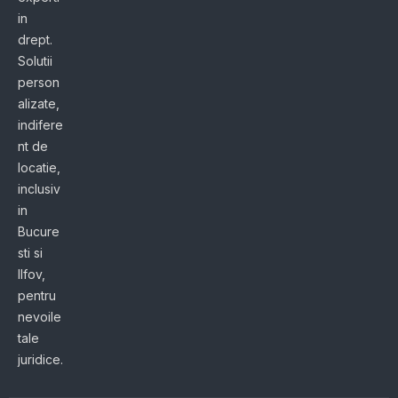
in
drept.
Solutii
person
alizate,
indifere
nt de
locatie,
inclusiv
in
Bucure
sti si
Ilfov,
pentru
nevoile
tale
juridice.