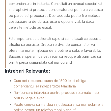
comerciantului in instanta. Consultati un avocat specializat
in drept civil si protectia consumatorului pentru a va asista
pe parcursul procesului. Desi aceasta poate fi o metoda
costisitoare si de durata, este o optiune viabila daca
celelalte metode au esuat.
Este important sa actionati rapid si sa nu lasati ca aceasta
situatie sa persiste. Drepturile dvs. de consumator va
ofera mai multe mijloace de a obtine o solutie favorabila.
Succes si speram ca veti reusi sa recuperati banii sau sa
primiti piesa comandata cat mai curand!
Intrebari Relevante:
Cum pot recupera suma de 1500 lei si obliga
comerciantul sa indeparteze tamplaria…
Rambursare intarziata pentru produse returnate - ce
optiuni legale aveti?
Poate cineva sa ma dea in judecata si sa ma reclame la
politie pentru un telefon mobil vandut?