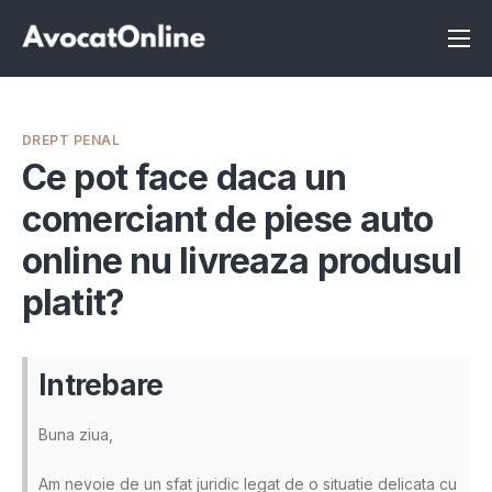
Înscrie-te ca avocat
Info
DREPT PENAL
Servicii
Ce pot face daca un
comerciant de piese auto
Despre noi
online nu livreaza produsul
Programeaza consultanta
platit?
Intrebari
Intrebare
Buna ziua,
Am nevoie de un sfat juridic legat de o situatie delicata cu