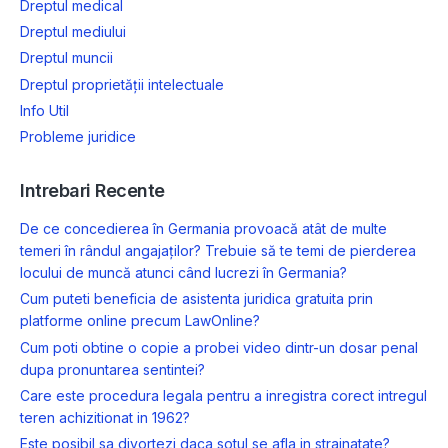
Dreptul medical
Dreptul mediului
Dreptul muncii
Dreptul proprietății intelectuale
Info Util
Probleme juridice
Intrebari Recente
De ce concedierea în Germania provoacă atât de multe
temeri în rândul angajaților? Trebuie să te temi de pierderea
locului de muncă atunci când lucrezi în Germania?
Cum puteti beneficia de asistenta juridica gratuita prin
platforme online precum LawOnline?
Cum poti obtine o copie a probei video dintr-un dosar penal
dupa pronuntarea sentintei?
Care este procedura legala pentru a inregistra corect intregul
teren achizitionat in 1962?
Este posibil sa divortezi daca sotul se afla in strainatate?