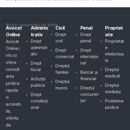
Comentarii Recente
Niciun comentariu de arătat.
Avocat
Adminis
Civil
Penal
Propriet
Online
trativ
ate
Drept
Drept
civil
penal
Drept
Proprietat
Avocat
administr
e
Online.i
Drept
Drept
ativ
intelectua
nfo.ro
comercial
internațio
la
ofera
nal
Drept
Dreptul
consult
fiscal
Dreptul
familiei
Bancar și
medical
anta
financiar
Achiziții
Dreptul
juridica
publice
Dreptul
muncii
Dreptul
rapida
mediului
concuren
Drept
si
ței
constituți
Probleme
accesib
onal
juridice
ila,
oferita
de