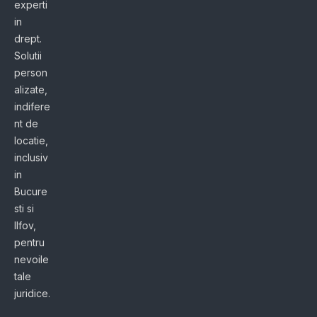
experti
in
drept.
Solutii
person
alizate,
indifere
nt de
locatie,
inclusiv
in
Bucure
sti si
Ilfov,
pentru
nevoile
tale
juridice.