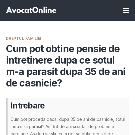
Înscrie-te ca avocat
Info
DREPTUL FAMILIEI
Servicii
Cum pot obtine pensie de
intretinere dupa ce sotul
Despre noi
m-a parasit dupa 35 de ani
Programeaza consultanta
de casnicie?
Intrebari
Intrebare
Cum pot proceda daca, dupa 35 de ani de casnicie, sotul
meu m-a parasit? Am 64 de ani si sufar de probleme
cardiace. As dori sa stiu cum pot sa obtin pensie de