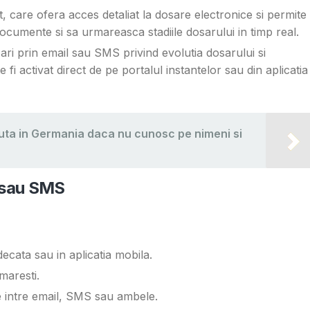
t, care ofera acces detaliat la dosare electronice si permite
documente si sa urmareasca stadiile dosarului in timp real.
zari prin email sau SMS privind evolutia dosarului si
fi activat direct de pe portalul instantelor sau din aplicatia
uta in Germania daca nu cunosc pe nimeni si
l sau SMS
decata sau in aplicatia mobila.
maresti.
ge intre email, SMS sau ambele.