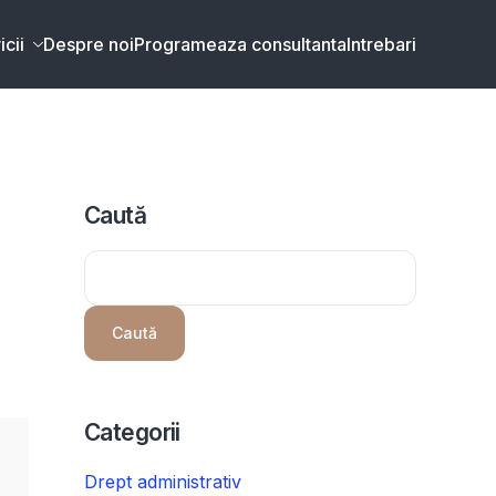
icii
Despre noi
Programeaza consultanta
Intrebari
Caută
Caută
Categorii
Drept administrativ