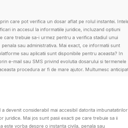
in care pot verifica un dosar aflat pe rolul instantei. Intel
ari in accesul la informatiile juridice, incluzand optiuni
 pe care trebuie sa-i urmez pentru a verifica stadiul unui
, penala sau administrativa. Mai exact, ce informatii sunt
latforme sau aplicatii sunt disponibile pentru aceasta? In
i prin e-mail sau SMS privind evolutia dosarului si termenele
 aceasta procedura ar fi de mare ajutor. Multumesc anticipat
 a devenit considerabil mai accesibil datorita imbunatatirilor
r juridice. Mai jos sunt pasii exacti pe care trebuie sa ii
ca este vorba despre o instanta civila, penala sau