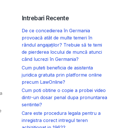
Intrebari Recente
De ce concedierea în Germania
provoacă atât de multe temeri în
rândul angajaților? Trebuie să te temi
de pierderea locului de muncă atunci
când lucrezi în Germania?
Cum puteti beneficia de asistenta
juridica gratuita prin platforme online
precum LawOnline?
Cum poti obtine o copie a probei video
 a
dintr-un dosar penal dupa pronuntarea
sentintei?
e
Care este procedura legala pentru a
inregistra corect intregul teren
achizitionat in 1962?