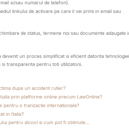
email si/sau numarul de telefon).
diul linkului de activare pe care il vei primi in email sau
e schimbare de status, termene noi sau documente adaugate i
 devenit un proces simplificat si eficient datorita tehnologiei
i transparenta pentru toti utilizatorii.
victima dupa un accident rutier?
ratuita prin platforme online precum LawOnline?
re pentru o tranzactie internationala?
t in Italia?
lui pentru alcool si cum pot fi obtinute…