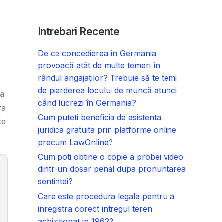
Intrebari Recente
De ce concedierea în Germania
provoacă atât de multe temeri în
rândul angajaților? Trebuie să te temi
de pierderea locului de muncă atunci
sa
când lucrezi în Germania?
ra
Cum puteti beneficia de asistenta
te
juridica gratuita prin platforme online
precum LawOnline?
Cum poti obtine o copie a probei video
dintr-un dosar penal dupa pronuntarea
sentintei?
Care este procedura legala pentru a
inregistra corect intregul teren
achizitionat in 1962?