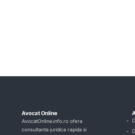
Avocat Online
A
D
AvocatOnline.info.ro ofera
consultanta juridica rapida si
D