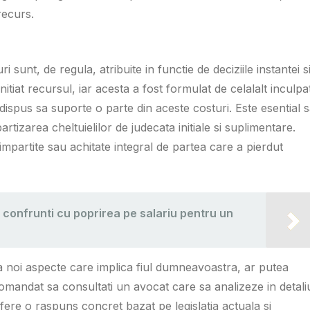
recurs.
i sunt, de regula, atribuite in functie de deciziile instantei s
initiat recursul, iar acesta a fost formulat de celalalt inculpa
 dispus sa suporte o parte din aceste costuri. Este esential 
artizarea cheltuielilor de judecata initiale si suplimentare.
 impartite sau achitate integral de partea care a pierdut
 confrunti cu poprirea pe salariu pentru un
na noi aspecte care implica fiul dumneavoastra, ar putea
ecomandat sa consultati un avocat care sa analizeze in detali
ofere o raspuns concret bazat pe legislatia actuala si