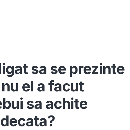
Înscrie-te ca avocat
Info
Serv
ligat sa se prezinte
 nu el a facut
ebui sa achite
judecata?