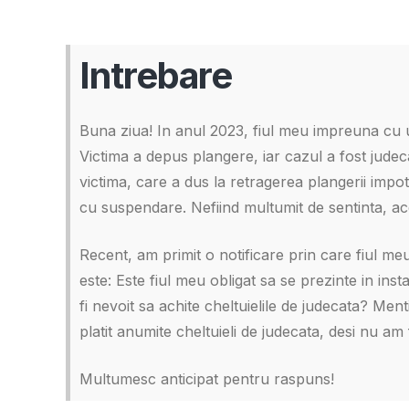
Intrebare
Buna ziua! In anul 2023, fiul meu impreuna cu un
Victima a depus plangere, iar cazul a fost jude
victima, care a dus la retragerea plangerii impot
cu suspendare. Nefiind multumit de sentinta, ac
Recent, am primit o notificare prin care fiul me
este: Este fiul meu obligat sa se prezinte in ins
fi nevoit sa achite cheltuielile de judecata? Men
platit anumite cheltuieli de judecata, desi nu am f
Multumesc anticipat pentru raspuns!