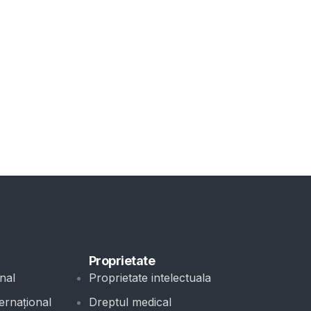
Proprietate
nal
Proprietate intelectuala
ernațional
Dreptul medical