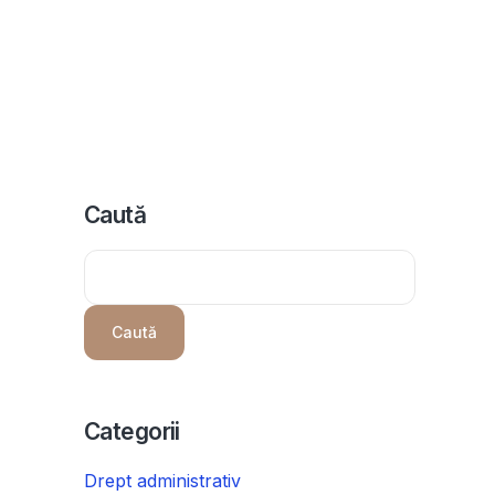
icii
Despre noi
Programeaza consultanta
Intrebari
Caută
Caută
Categorii
Drept administrativ