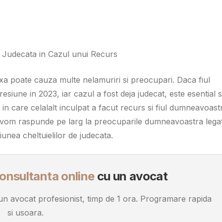
 de Judecata in Cazul unui Recurs
exa poate cauza multe nelamuriri si preocupari. Daca fiul
iune in 2023, iar cazul a fost deja judecat, este esential 
ia in care celalalt inculpat a facut recurs si fiul dumneavoast
Va vom raspunde pe larg la preocuparile dumneavoastra lega
iunea cheltuielilor de judecata.
onsultanta online
cu un avocat
u un avocat profesionist, timp de 1 ora. Programare rapida
si usoara.