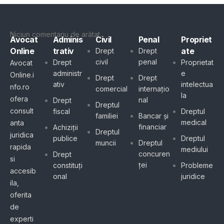
Comentarii Recente
Niciun comentariu de arătat.
Avocat
Adminis
Civil
Penal
Propriet
Online
trativ
ate
Drept
Drept
civil
penal
Drept
Proprietat
Avocat
administr
e
Online.i
Drept
Drept
ativ
intelectua
nfo.ro
comercial
internațio
la
ofera
nal
Drept
Dreptul
consult
fiscal
Dreptul
familiei
Bancar și
medical
anta
financiar
Achiziții
Dreptul
juridica
publice
Dreptul
muncii
Dreptul
rapida
mediului
concuren
Drept
si
ței
constituți
Probleme
accesib
onal
juridice
ila,
oferita
de
experti