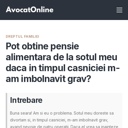
Înscrie-te ca avocat
Info
DREPTUL FAMILIEI
Servicii
Pot obtine pensie
alimentara de la sotul meu
Despre noi
daca in timpul casniciei m-
Programeaza consultanta
am imbolnavit grav?
Intrebari
Intrebare
Buna seara! Am si eu o problema. Sotul meu doreste sa
divortam si, in timpul casniciei, m-am imbolnavit grav,
avand nevoie de patru operatii. Daca el vrea sa inainteze