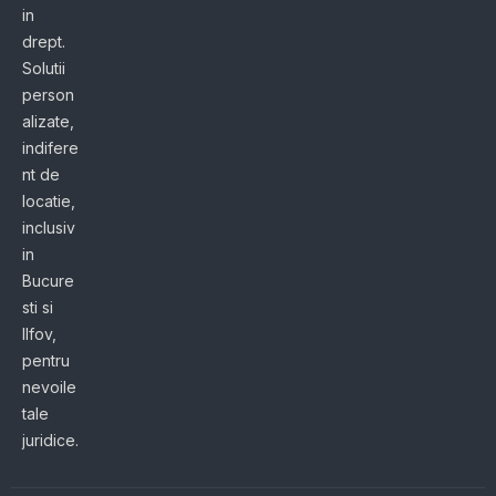
in
drept.
Solutii
person
alizate,
indifere
nt de
locatie,
inclusiv
in
Bucure
sti si
Ilfov,
pentru
nevoile
tale
juridice.