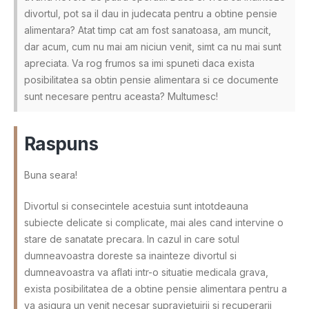
divortul, pot sa il dau in judecata pentru a obtine pensie
alimentara? Atat timp cat am fost sanatoasa, am muncit,
dar acum, cum nu mai am niciun venit, simt ca nu mai sunt
apreciata. Va rog frumos sa imi spuneti daca exista
posibilitatea sa obtin pensie alimentara si ce documente
sunt necesare pentru aceasta? Multumesc!
Raspuns
Buna seara!
Divortul si consecintele acestuia sunt intotdeauna
subiecte delicate si complicate, mai ales cand intervine o
stare de sanatate precara. In cazul in care sotul
dumneavoastra doreste sa inainteze divortul si
dumneavoastra va aflati intr-o situatie medicala grava,
exista posibilitatea de a obtine pensie alimentara pentru a
va asigura un venit necesar supravietuirii si recuperarii