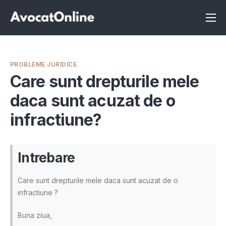
Înscrie-te ca avocat
Info
PROBLEME JURIDICE
Servicii
Care sunt drepturile mele
daca sunt acuzat de o
Despre noi
infractiune?
Programeaza consultanta
Intrebari
Intrebare
Care sunt drepturile mele daca sunt acuzat de o
infractiune ?
Buna ziua,