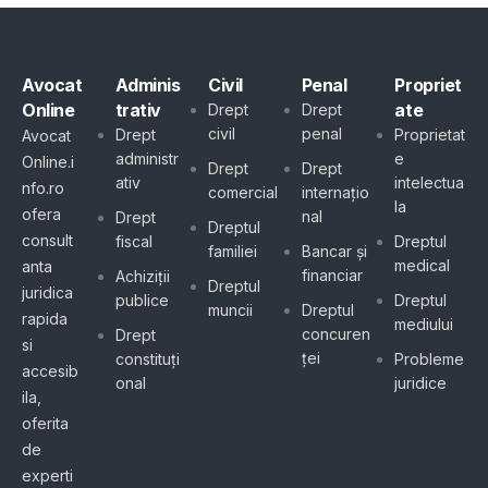
Avocat
Adminis
Civil
Penal
Propriet
Online
trativ
ate
Drept
Drept
civil
penal
Drept
Proprietat
Avocat
administr
e
Online.i
Drept
Drept
ativ
intelectua
nfo.ro
comercial
internațio
la
ofera
nal
Drept
Dreptul
consult
fiscal
Dreptul
familiei
Bancar și
medical
anta
financiar
Achiziții
Dreptul
juridica
publice
Dreptul
muncii
Dreptul
rapida
mediului
concuren
Drept
si
ței
constituți
Probleme
accesib
onal
juridice
ila,
oferita
de
experti