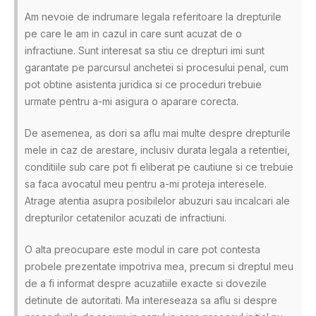
Am nevoie de indrumare legala referitoare la drepturile
pe care le am in cazul in care sunt acuzat de o
infractiune. Sunt interesat sa stiu ce drepturi imi sunt
garantate pe parcursul anchetei si procesului penal, cum
pot obtine asistenta juridica si ce proceduri trebuie
urmate pentru a-mi asigura o aparare corecta.
De asemenea, as dori sa aflu mai multe despre drepturile
mele in caz de arestare, inclusiv durata legala a retentiei,
conditiile sub care pot fi eliberat pe cautiune si ce trebuie
sa faca avocatul meu pentru a-mi proteja interesele.
Atrage atentia asupra posibilelor abuzuri sau incalcari ale
drepturilor cetatenilor acuzati de infractiuni.
O alta preocupare este modul in care pot contesta
probele prezentate impotriva mea, precum si dreptul meu
de a fi informat despre acuzatiile exacte si dovezile
detinute de autoritati. Ma intereseaza sa aflu si despre