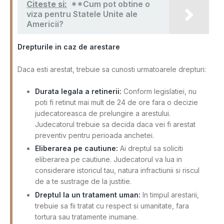
Citeste si:
**Cum pot obtine o
viza pentru Statele Unite ale
Americii?
Drepturile in caz de arestare
Daca esti arestat, trebuie sa cunosti urmatoarele drepturi:
Durata legala a retinerii:
Conform legislatiei, nu
poti fi retinut mai mult de 24 de ore fara o decizie
judecatoreasca de prelungire a arestului.
Judecatorul trebuie sa decida daca vei fi arestat
preventiv pentru perioada anchetei.
Eliberarea pe cautiune:
Ai dreptul sa soliciti
eliberarea pe cautiune. Judecatorul va lua in
considerare istoricul tau, natura infractiunii si riscul
de a te sustrage de la justitie.
Dreptul la un tratament uman:
In timpul arestarii,
trebuie sa fii tratat cu respect si umanitate, fara
tortura sau tratamente inumane.