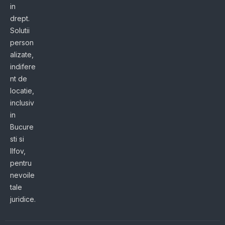
in
drept.
Solutii
person
alizate,
indifere
nt de
locatie,
inclusiv
in
Bucure
sti si
Ilfov,
pentru
nevoile
tale
juridice.