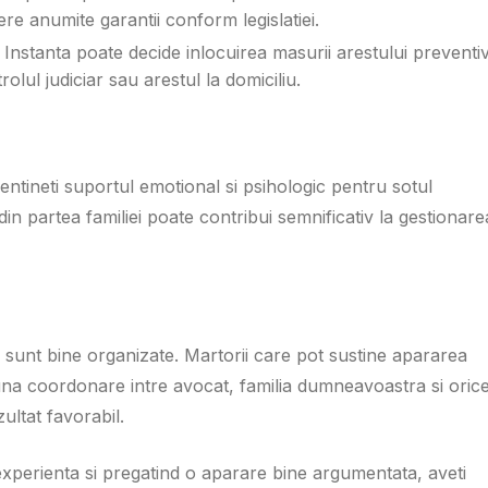
pere anumite garantii conform legislatiei.
: Instanta poate decide inlocuirea masurii arestului preventi
olul judiciar sau arestul la domiciliu.
entineti suportul emotional si psihologic pentru sotul
in partea familiei poate contribui semnificativ la gestionare
a sunt bine organizate. Martorii care pot sustine apararea
buna coordonare intre avocat, familia dumneavoastra si oric
zultat favorabil.
experienta si pregatind o aparare bine argumentata, aveti