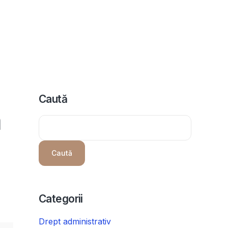
icii
Despre noi
Programeaza consultanta
Intrebari
Caută
a
Caută
Categorii
Drept administrativ