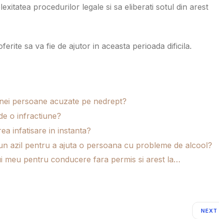
itatea procedurilor legale si sa eliberati sotul din arest
erite sa va fie de ajutor in aceasta perioada dificila.
unei persoane acuzate pe nedrept?
de o infractiune?
rea infatisare in instanta?
un azil pentru a ajuta o persoana cu probleme de alcool?
lui meu pentru conducere fara permis si arest la…
NEXT