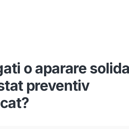
Înscrie-te ca avocat
Info
Serv
ti o aparare solid
stat preventiv
icat?