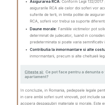
Asigurarea RCA
: Conform Legii 132/2017 
asigurarile RCA ale celor doi soferi vor a
suferite de terti, in limita politei de asigu
RCA, soferii vor trebui sa suporte diferent
Daune morale
: Familiile victimelor pot s
determinat de judecator, luand in conside
predeterminata si poate varia semnificativ 
Contributia la inmormantare si alte costu
inmormantarii, precum si alte cheltuieli le
Citeste si:
Ce pot face pentru a denunta o t
apartament?
In concluzie, in Romania, pedepsele legale pent
in care ambii soferi sunt vinovati, pot include san
acopera despagubiri materiale si morale. Este ese