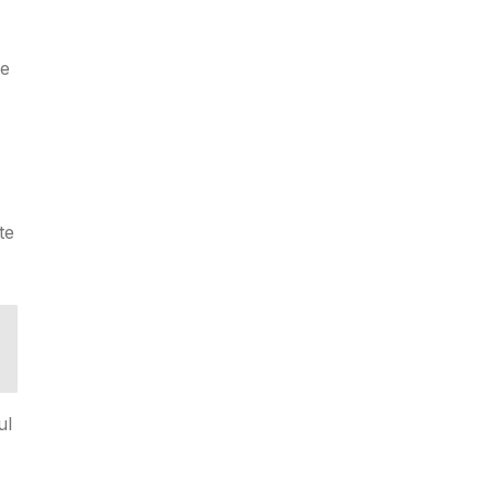
de
te
ul