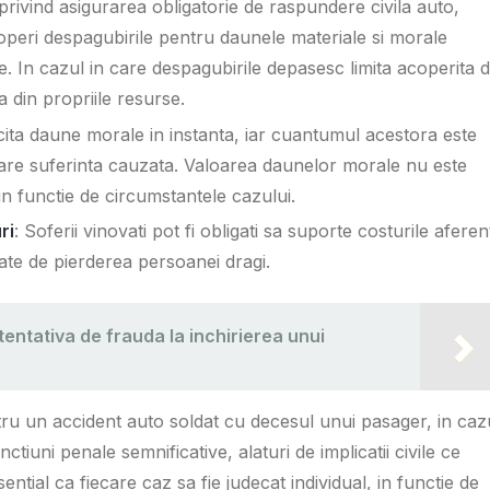
privind asigurarea obligatorie de raspundere civila auto,
coperi despagubirile pentru daunele materiale si morale
rare. In cazul in care despagubirile depasesc limita acoperita 
a din propriile resurse.
olicita daune morale in instanta, iar cuantumul acestora este
rare suferinta cauzata. Valoarea daunelor morale nu este
in functie de circumstantele cazului.
ri
: Soferii vinovati pot fi obligati sa suporte costurile aferen
gate de pierderea persoanei dragi.
entativa de frauda la inchirierea unui
ru un accident auto soldat cu decesul unui pasager, in caz
ctiuni penale semnificative, alaturi de implicatii civile ce
ntial ca fiecare caz sa fie judecat individual, in functie de