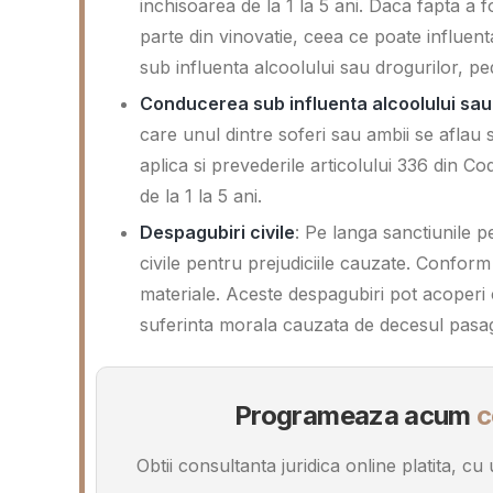
inchisoarea de la 1 la 5 ani. Daca fapta a
parte din vinovatie, ceea ce poate influent
sub influenta alcoolului sau drogurilor, p
Conducerea sub influenta alcoolului sau
care unul dintre soferi sau ambii se aflau s
aplica si prevederile articolului 336 din 
de la 1 la 5 ani.
Despagubiri civile
: Pe langa sanctiunile p
civile pentru prejudiciile cauzate. Conform l
materiale. Aceste despagubiri pot acoperi c
suferinta morala cauzata de decesul pasag
Programeaza acum
c
Obtii consultanta juridica online platita, c