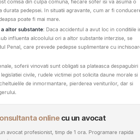
 fost comisa din culpa comuna, fiecare sofer isi va asuma o
a durata pedepsei. In situatii agravante, cum ar fi conducer
edeapsa poate fi mai mare.
 a altor substante
: Daca accidentul a avut loc in conditiile i
ub influenta alcoolului ori a altor substante interzise, se
Codul Penal, care prevede pedepse suplimentare cu inchisoa
enale, soferii vinovati sunt obligati sa plateasca despagubiri
egislatiei civile, rudele victimei pot solicita daune morale si
heltuielile de inmormantare, pierderea veniturilor, dar si
erului.
onsultanta online
cu un avocat
u un avocat profesionist, timp de 1 ora. Programare rapida