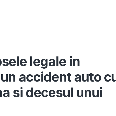
Înscrie-te ca avocat
Info
Serv
sele legale in
un accident auto c
a si decesul unui