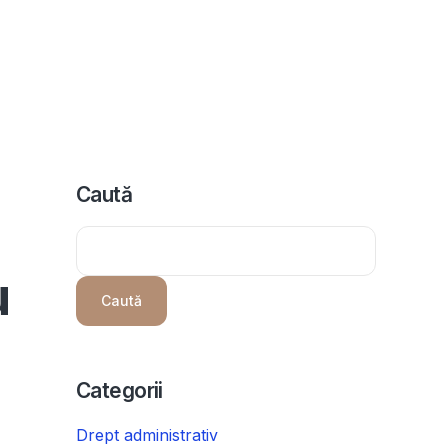
icii
Despre noi
Programeaza consultanta
Intrebari
Caută
u
Caută
Categorii
Drept administrativ