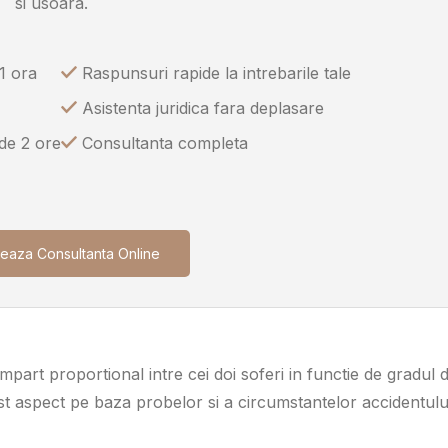
si usoara.
1 ora
Raspunsuri rapide la intrebarile tale
Asistenta juridica fara deplasare
 de 2 ore
Consultanta completa
eaza Consultanta Online
mpart proportional intre cei doi soferi in functie de gradul 
est aspect pe baza probelor si a circumstantelor accidentulu