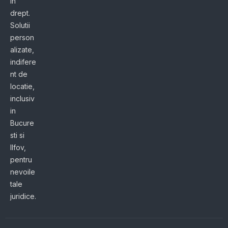
in
drept.
Solutii
person
alizate,
indifere
nt de
locatie,
inclusiv
in
Bucure
sti si
Ilfov,
pentru
nevoile
tale
juridice.