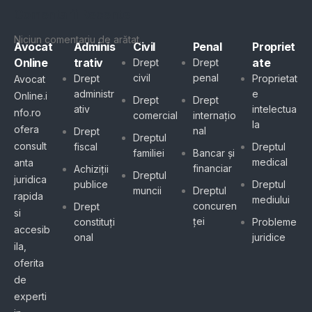
Comentarii Recente
Niciun comentariu de arătat.
Avocat
Adminis
Civil
Penal
Propriet
Online
trativ
ate
Drept
Drept
civil
penal
Drept
Proprietat
Avocat
administr
e
Online.i
Drept
Drept
ativ
intelectua
nfo.ro
comercial
internațio
la
ofera
nal
Drept
Dreptul
consult
fiscal
Dreptul
familiei
Bancar și
medical
anta
financiar
Achiziții
Dreptul
juridica
publice
Dreptul
muncii
Dreptul
rapida
mediului
concuren
Drept
si
ței
constituți
Probleme
accesib
onal
juridice
ila,
oferita
de
experti