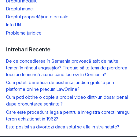
Dreptul mediului
Dreptul muncii
Dreptul proprietății intelectuale
Info Util
Probleme juridice
Intrebari Recente
De ce concedierea în Germania provoacă atât de multe
temeri în rândul angajaților? Trebuie să te temi de pierderea
locului de muncă atunci când lucrezi în Germania?
Cum puteti beneficia de asistenta juridica gratuita prin
platforme online precum LawOnline?
Cum poti obtine o copie a probei video dintr-un dosar penal
dupa pronuntarea sentintei?
Care este procedura legala pentru a inregistra corect intregul
teren achizitionat in 1962?
Este posibil sa divortezi daca sotul se afla in strainatate?