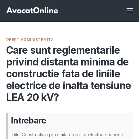
Înscrie-te ca avocat
Info
DREPT ADMINISTRATIV
Servicii
Care sunt reglementarile
privind distanta minima de
Despre noi
constructie fata de liniile
Programeaza consultanta
electrice de inalta tensiune
Intrebari
LEA 20 kV?
Intrebare
Titlu: Constructii in proximitatea liniilor electrice aeriene