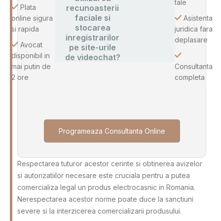
tale
Plata
recunoasterii
faciale si
online sigura
Asistenta
stocarea
si rapida
juridica fara
inregistrarilor
deplasare
Avocat
pe site-urile
disponibil in
de videochat?
mai putin de
Consultanta
2 ore
completa
Programeaza Consultanta Online
Respectarea tuturor acestor cerinte si obtinerea avizelor
si autorizatiilor necesare este cruciala pentru a putea
comercializa legal un produs electrocasnic in Romania.
Nerespectarea acestor norme poate duce la sanctiuni
severe si la interzicerea comercializarii produsului.