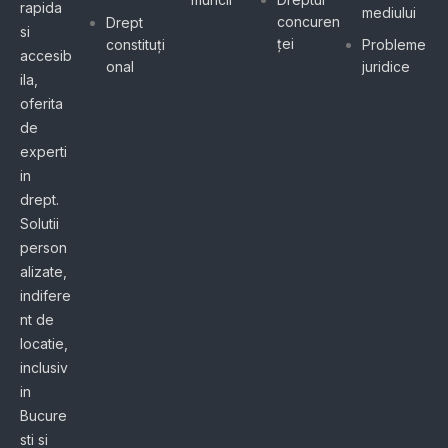
rapida
mediului
concuren
Drept
si
ței
constituți
Probleme
accesib
onal
juridice
ila,
oferita
de
experti
in
drept.
Solutii
person
alizate,
indifere
nt de
locatie,
inclusiv
in
Bucure
sti si