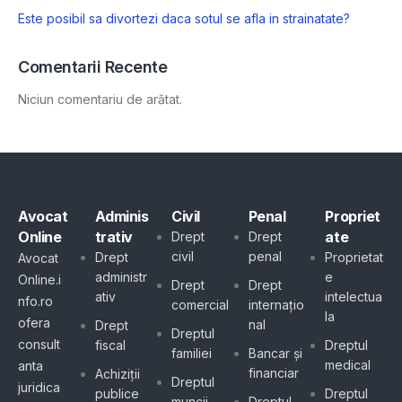
Este posibil sa divortezi daca sotul se afla in strainatate?
Comentarii Recente
Niciun comentariu de arătat.
Avocat
Adminis
Civil
Penal
Propriet
Online
trativ
ate
Drept
Drept
civil
penal
Drept
Proprietat
Avocat
administr
e
Online.i
Drept
Drept
ativ
intelectua
nfo.ro
comercial
internațio
la
ofera
nal
Drept
Dreptul
consult
fiscal
Dreptul
familiei
Bancar și
medical
anta
financiar
Achiziții
Dreptul
juridica
publice
Dreptul
muncii
Dreptul