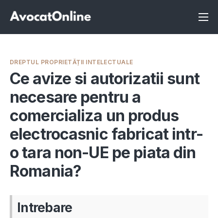
Înscrie-te ca avocat
Info
DREPTUL PROPRIETĂȚII INTELECTUALE
Servicii
Ce avize si autorizatii sunt
necesare pentru a
Despre noi
comercializa un produs
Programeaza consultanta
electrocasnic fabricat intr-
Intrebari
o tara non-UE pe piata din
Romania?
Intrebare