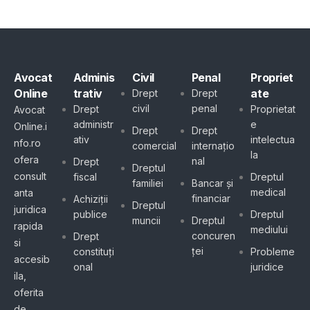
Avocat
Adminis
Civil
Penal
Propriet
Online
trativ
ate
Drept
Drept
civil
penal
Drept
Proprietat
Avocat
administr
e
Online.i
Drept
Drept
ativ
intelectua
nfo.ro
comercial
internațio
la
ofera
nal
Drept
Dreptul
consult
fiscal
Dreptul
familiei
Bancar și
medical
anta
financiar
Achiziții
Dreptul
juridica
publice
Dreptul
muncii
Dreptul
rapida
mediului
concuren
Drept
si
ței
constituți
Probleme
accesib
onal
juridice
ila,
oferita
de