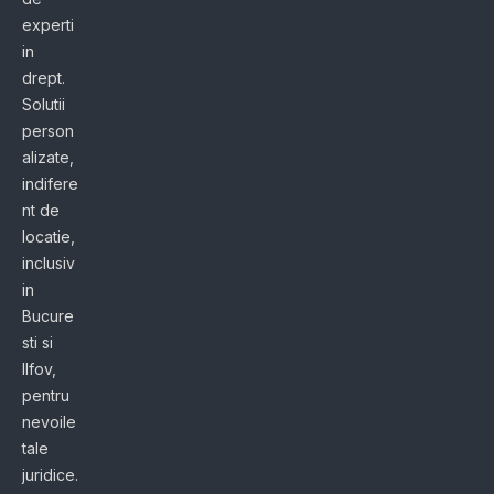
experti
in
drept.
Solutii
person
alizate,
indifere
nt de
locatie,
inclusiv
in
Bucure
sti si
Ilfov,
pentru
nevoile
tale
juridice.