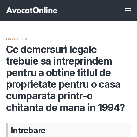
Înscrie-te ca avocat
Info
DREPT CIVIL
Servicii
Ce demersuri legale
trebuie sa intreprindem
Despre noi
pentru a obtine titlul de
Programeaza consultanta
proprietate pentru o casa
Intrebari
cumparata printr-o
chitanta de mana in 1994?
Intrebare