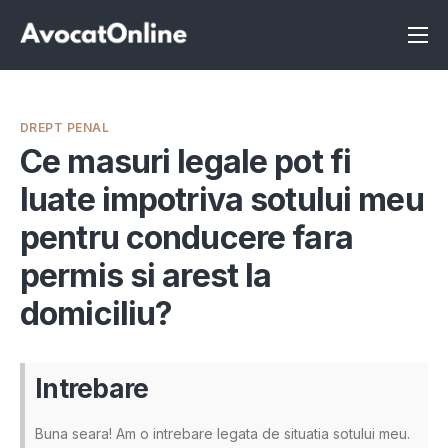
Înscrie-te ca avocat
Info
DREPT PENAL
Servicii
Ce masuri legale pot fi
luate impotriva sotului meu
Despre noi
pentru conducere fara
Programeaza consultanta
permis si arest la
Intrebari
domiciliu?
Intrebare
Buna seara! Am o intrebare legata de situatia sotului meu.