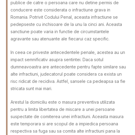
publice de catre o persoana care nu detine permis de
conducere este considerata o infractiune grava in
Romania. Potrivit Codului Penal, aceasta infractiune se
pedepseste cu inchisoare de la unu la cinci ani. Aceasta
sanctiune poate varia in functie de circumstantele
agravante sau atenuante ale fiecarui caz specific.
In ceea ce priveste antecedentele penale, acestea au un
impact semnificativ asupra sentintei. Daca sotul
dumneavoastra are antecedente pentru fapte similare sau
alte infractiuni, judecatorul poate considera ca exista un
risc ridicat de recidiva. Astfel, sansele ca pedeapsa sa fie
stricata sunt mai mari.
Arestul la domiciliu este o masura preventiva utilizata
pentru a limita libertatea de miscare a unei persoane
suspectate de comiterea unei infractiuni. Aceasta masura
este temporara si are scopul de a impiedica persoana
respectiva sa fuga sau sa comita alte infractiuni pana la