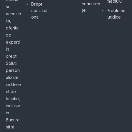
mediului
concuren
Drept
si
ței
constituți
Probleme
accesib
onal
juridice
ila,
oferita
de
experti
in
drept.
Solutii
person
alizate,
indifere
nt de
locatie,
inclusiv
in
Bucure
sti si