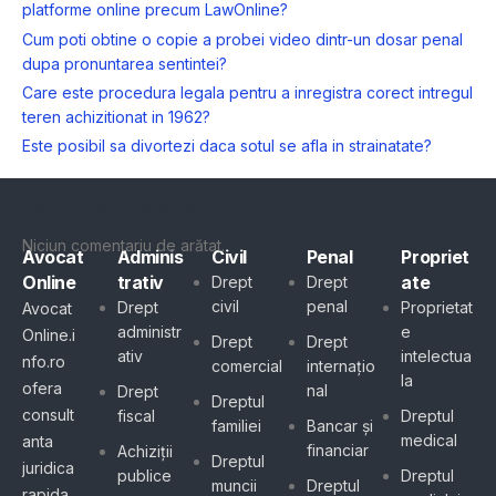
platforme online precum LawOnline?
Cum poti obtine o copie a probei video dintr-un dosar penal
dupa pronuntarea sentintei?
Care este procedura legala pentru a inregistra corect intregul
teren achizitionat in 1962?
Este posibil sa divortezi daca sotul se afla in strainatate?
Comentarii Recente
Niciun comentariu de arătat.
Avocat
Adminis
Civil
Penal
Propriet
Online
trativ
ate
Drept
Drept
civil
penal
Drept
Proprietat
Avocat
administr
e
Online.i
Drept
Drept
ativ
intelectua
nfo.ro
comercial
internațio
la
ofera
nal
Drept
Dreptul
consult
fiscal
Dreptul
familiei
Bancar și
medical
anta
financiar
Achiziții
Dreptul
juridica
publice
Dreptul
muncii
Dreptul
rapida