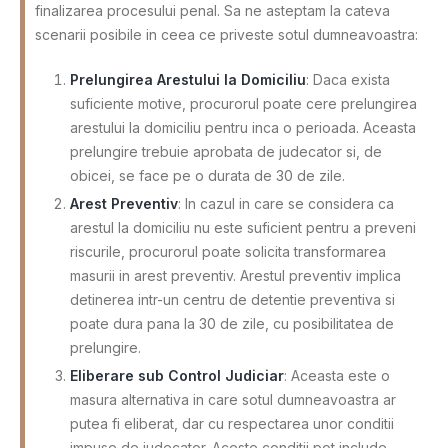
finalizarea procesului penal. Sa ne asteptam la cateva
scenarii posibile in ceea ce priveste sotul dumneavoastra:
Prelungirea Arestului la Domiciliu
: Daca exista
suficiente motive, procurorul poate cere prelungirea
arestului la domiciliu pentru inca o perioada. Aceasta
prelungire trebuie aprobata de judecator si, de
obicei, se face pe o durata de 30 de zile.
Arest Preventiv
: In cazul in care se considera ca
arestul la domiciliu nu este suficient pentru a preveni
riscurile, procurorul poate solicita transformarea
masurii in arest preventiv. Arestul preventiv implica
detinerea intr-un centru de detentie preventiva si
poate dura pana la 30 de zile, cu posibilitatea de
prelungire.
Eliberare sub Control Judiciar
: Aceasta este o
masura alternativa in care sotul dumneavoastra ar
putea fi eliberat, dar cu respectarea unor conditii
impuse de judecator. Aceste conditii pot include