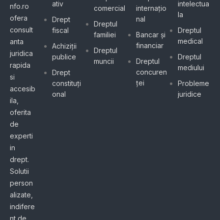
ativ
intelectua
nfo.ro
comercial
internațio
la
ofera
nal
Drept
Dreptul
consult
fiscal
Dreptul
familiei
Bancar și
medical
anta
financiar
Achiziții
Dreptul
juridica
publice
Dreptul
muncii
Dreptul
rapida
mediului
concuren
Drept
si
ței
constituți
Probleme
accesib
onal
juridice
ila,
oferita
de
experti
in
drept.
Solutii
person
alizate,
indifere
nt de