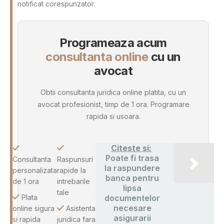
notificat corespunzator.
Programeaza acum
consultanta online
cu un
avocat
Obtii consultanta juridica online platita, cu un
avocat profesionist, timp de 1 ora. Programare
rapida si usoara.
Citeste si:
Poate fi trasa
Consultanta
Raspunsuri
la raspundere
personalizata
rapide la
banca pentru
de 1 ora
intrebarile
lipsa
tale
Plata
documentelor
necesare
online sigura
Asistenta
asigurarii
si rapida
juridica fara