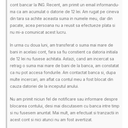
cont bancar la ING. Recent, am primit un email informandu-
ma ca am acumulat o datorie de 12 lei. Am rugat pe cineva
din tara sa achite aceasta suma in numele meu, dar din
pacate, acea persoana nu a reusit sa efectueze plata si
nu mi-a comunicat acest lucru.
In urma cu doua luni, am transferat o suma mai mare de
bani in acelasi cont, fara sa fiu constient ca datoria initiala
de 12 lei nu fusese achitata. Astazi, cand am incercat sa
retrag o suma mai mare de bani de la banca, am constatat
ca nu pot accesa fondurile. Am contactat banca si, dupa
multe incercari, am aflat ca contul meu a fost blocat din
cauza datoriei de la inceputul anului.
Nu am primit niciun fel de notificare sau informare despre
blocarea contului, desi mai discutasem cu banca intre timp
si nu fusesem anuntat. Mai mult, am efectuat si tranzactii in
acest cont si nici atunci nu am fost avertizat.