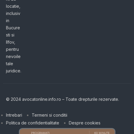
locatie,
inclusiv
in
Bucure
sti si
Ilfov,
pentru
nevoile
tale
juridice.
© 2024 avocatonline.info.ro – Toate drepturile rezervate.
Intrebari
Termeni si conditii
Politica de confidentialitate
Despre cookies
PROGRAMATI
60 MINUTE