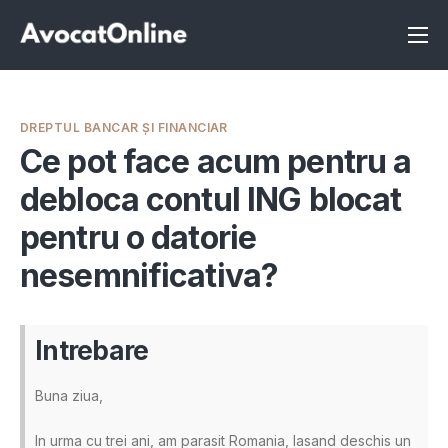
Înscrie-te ca avocat
Info
DREPTUL BANCAR ȘI FINANCIAR
Servicii
Ce pot face acum pentru a
debloca contul ING blocat
Despre noi
pentru o datorie
Programeaza consultanta
nesemnificativa?
Intrebari
Intrebare
Buna ziua,
In urma cu trei ani, am parasit Romania, lasand deschis un