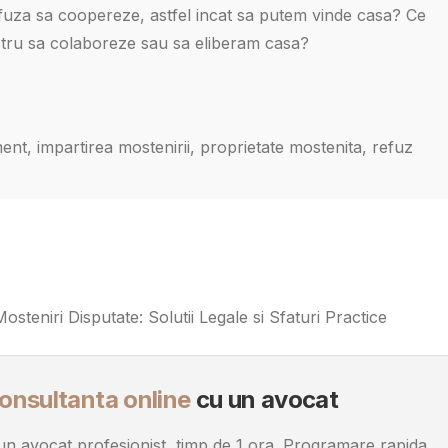
efuza sa coopereze, astfel incat sa putem vinde casa? Ce
nostru sa colaboreze sau sa eliberam casa?
nt, impartirea mostenirii, proprietate mostenita, refuz
teniri Disputate: Solutii Legale si Sfaturi Practice
onsultanta online
cu un avocat
u un avocat profesionist, timp de 1 ora. Programare rapida