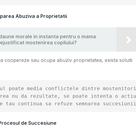
area Abuziva a Proprietatii
ta daune morale in instanta pentru o mama
nejustificat mostenirea copilului?
sa coopereze sau ocupa abuziv proprietatea, exista solutii
ul poate media conflictele dintre mostenitori
rea nu da rezultate, se poate intenta o actiu
e tau continua sa refuze semnarea succesiuni
n Procesul de Succesiune