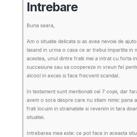
Intrebare
Buna seara,
Am o situatie delicata si as avea nevoie de ajuto
lasand in urma o casa ce ar trebui impartita in 
acestea, unul dintre fratii mei a intrat cu fort
succesiune sau sa coopereze in vreun fel pentr
alcool in exces si face frecvent scandal.
In testament sunt mentionati cei 7 copii, dar fa
avem o sora despre care nu stiam nimic pana acu
frati locuim in strainatate si revenim in tara d
situatiei.
Intrebarea mea este: ce pot face in aceasta situ