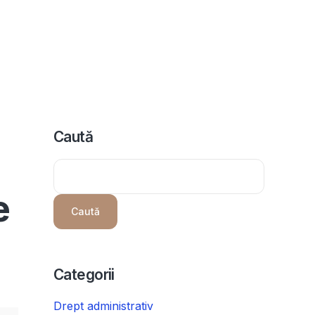
icii
Despre noi
Programeaza consultanta
Intrebari
Caută
e
Caută
Categorii
Drept administrativ