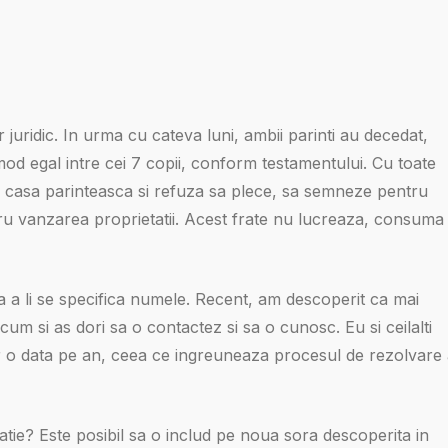
r juridic. In urma cu cateva luni, ambii parinti au decedat,
mod egal intre cei 7 copii, conform testamentului. Cu toate
a in casa parinteasca si refuza sa plece, sa semneze pentru
u vanzarea proprietatii. Acest frate nu lucreaza, consuma
ra a li se specifica numele. Recent, am descoperit ca mai
m si as dori sa o contactez si sa o cunosc. Eu si ceilalti
oar o data pe an, ceea ce ingreuneaza procesul de rezolvare
atie? Este posibil sa o includ pe noua sora descoperita in