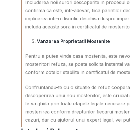
Includerea noii surori descoperite in procesul d
confirma ca este, intr-adevar, fiica parintilor d
implicarea intr-o discutie deschisa despre impart
includa aceasta sora in certificatul de mostenito
Vanzarea Proprietatii Mostenite
Pentru a putea vinde casa mostenita, este nevoi
mostenitori refuza, se poate solicita instantei v
conform cotelor stabilite in certificatul de moste
Confruntandu-te cu o situatie de refuz cooperar
descoperirea unui nou mostenitor, este crucial 
te va ghida prin toate etapele legale necesare 
mostenirea conform drepturilor fiecarui mosten
cazuri, dar cu ajutorul unui expert legal, vei put