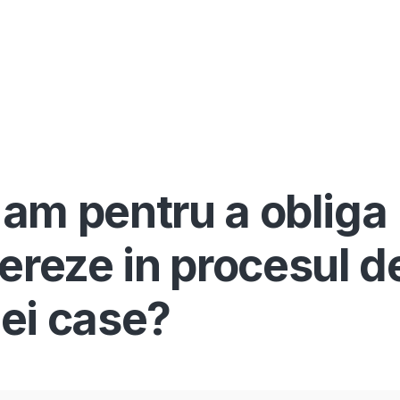
Înscrie-te ca avocat
Info
Serv
e am pentru a obliga
ereze in procesul d
ei case?