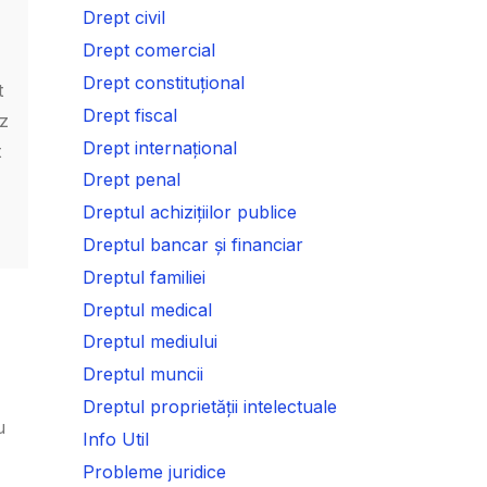
Drept civil
Drept comercial
Drept constituțional
t
Drept fiscal
ez
Drept internațional
t
Drept penal
Dreptul achizițiilor publice
Dreptul bancar și financiar
Dreptul familiei
Dreptul medical
Dreptul mediului
Dreptul muncii
Dreptul proprietății intelectuale
u
Info Util
Probleme juridice