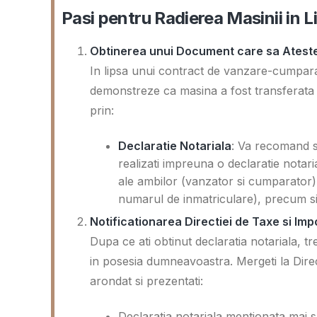
Pasi pentru Radierea Masinii in
Obtinerea unui Document care sa Ateste
In lipsa unui contract de vanzare-cumparar
demonstreze ca masina a fost transferata
prin:
Declaratie Notariala
: Va recomand sa
realizati impreuna o declaratie notari
ale ambilor (vanzator si cumparator),
numarul de inmatriculare), precum si 
Notificationarea Directiei de Taxe si Imp
Dupa ce ati obtinut declaratia notariala, t
in posesia dumneavoastra. Mergeti la Direc
arondat si prezentati:
Declaratia notariala mentionata mai s