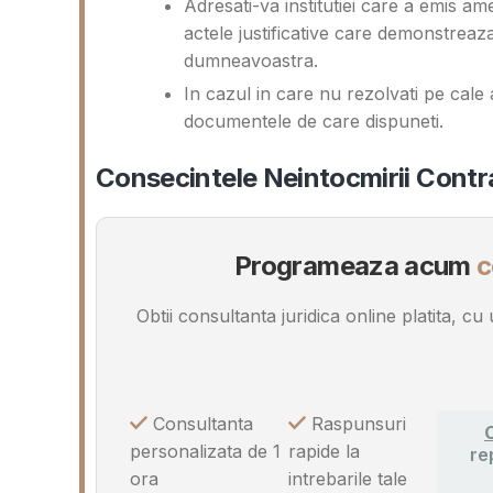
Adresati-va institutiei care a emis ame
actele justificative care demonstreaz
dumneavoastra.
In cazul in care nu rezolvati pe cale 
documentele de care dispuneti.
Consecintele Neintocmirii Cont
Programeaza acum
c
Obtii consultanta juridica online platita, c
Consultanta
Raspunsuri
C
personalizata de 1
rapide la
re
ora
intrebarile tale