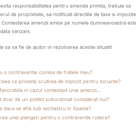
a evita responsabilitatea pentru amenda primita, trebuie sa
ul de proprietate, sa notificati directiile de taxe si impozite
uto. Contestarea amenzii emise pe numele dumneavoastra est
data vanzarii.
 sa va fie de ajutor in rezolvarea acestei situatii!
u o contraventie comisa de fratele meu?
 ceea ce priveste scutirea de impozit pentru locuinte?
 favorabila in cazul contestarii unei amenzi…
 doar de un politist subordonat considerat nul?
a daca se afla sub sechestru in Spania?
a unei plangeri pentru o contraventie rutiera?