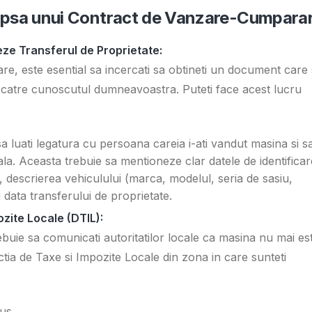
 Lipsa unui Contract de Vanzare-Cumpara
ze Transferul de Proprietate:
e, este esential sa incercati sa obtineti un document care
 catre cunoscutul dumneavoastra. Puteti face acest lucru
 luati legatura cu persoana careia i-ati vandut masina si s
ala. Aceasta trebuie sa mentioneze clar datele de identificar
 descrierea vehiculului (marca, modelul, seria de sasiu,
data transferului de proprietate.
ozite Locale (DTIL):
rebuie sa comunicati autoritatilor locale ca masina nu mai es
tia de Taxe si Impozite Locale din zona in care sunteti
us.