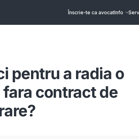
Înscrie-te ca avocat
Info
Serv
ci pentru a radia o
fara contract de
rare?