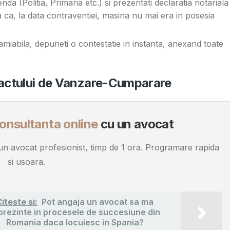
nda (Politia, Primaria etc.) si prezentati declaratia notariala 
a ca, la data contraventiei, masina nu mai era in posesia
amiabila, depuneti o contestatie in instanta, anexand toate
ractului de Vanzare-Cumparare
onsultanta online
cu un avocat
u un avocat profesionist, timp de 1 ora. Programare rapida
si usoara.
iteste si:
Pot angaja un avocat sa ma
prezinte in procesele de succesiune din
Romania daca locuiesc in Spania?