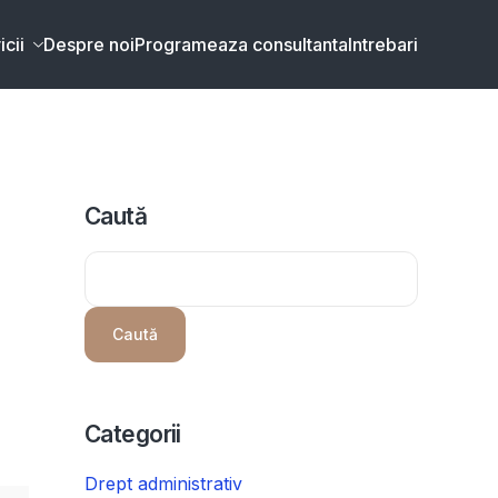
icii
Despre noi
Programeaza consultanta
Intrebari
Caută
Caută
Categorii
Drept administrativ