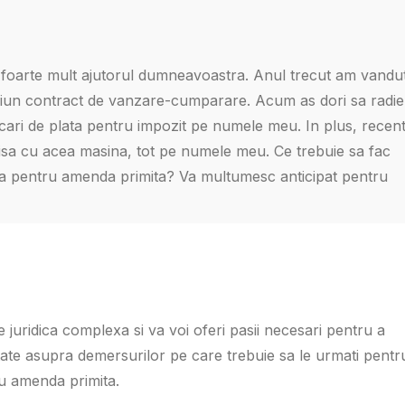
a foarte mult ajutorul dumneavoastra. Anul trecut am vandu
ciun contract de vanzare-cumparare. Acum as dori sa radi
icari de plata pentru impozit pe numele meu. In plus, recen
sa cu acea masina, tot pe numele meu. Ce trebuie sa fac
tea pentru amenda primita? Va multumesc anticipat pentru
e juridica complexa si va voi oferi pasii necesari pentru a
ate asupra demersurilor pe care trebuie sa le urmati pentr
ru amenda primita.