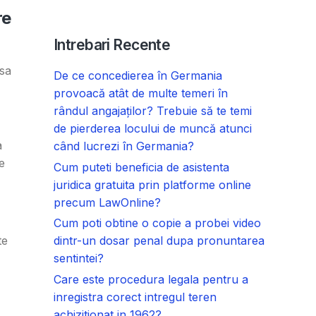
re
Intrebari Recente
 sa
De ce concedierea în Germania
provoacă atât de multe temeri în
rândul angajaților? Trebuie să te temi
de pierderea locului de muncă atunci
a
când lucrezi în Germania?
e
Cum puteti beneficia de asistenta
juridica gratuita prin platforme online
precum LawOnline?
Cum poti obtine o copie a probei video
te
dintr-un dosar penal dupa pronuntarea
sentintei?
Care este procedura legala pentru a
inregistra corect intregul teren
achizitionat in 1962?