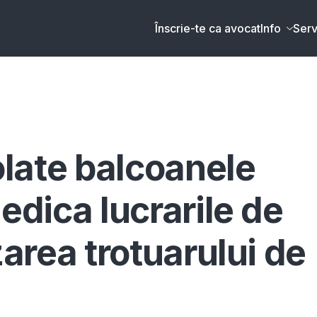
Înscrie-te ca avocat
Info
Serv
late balcoanele
iedica lucrarile de
zarea trotuarului de