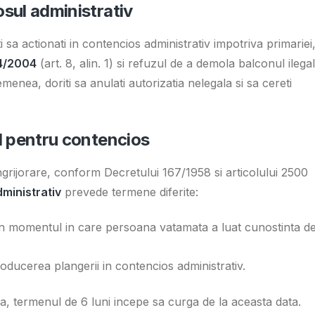
osul administrativ
ti sa actionati in contencios administrativ impotriva primariei
4/2004
(art. 8, alin. 1) si refuzul de a demola balconul ilegal
emenea, doriti sa anulati autorizatia nelegala si sa cereti
ul pentru contencios
ingrijorare, conform Decretului 167/1958 si articolului 2500
ministrativ
prevede termene diferite:
din momentul in care persoana vatamata a luat cunostinta d
roducerea plangerii in contencios administrativ.
a, termenul de 6 luni incepe sa curga de la aceasta data.