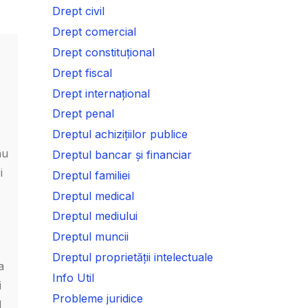
Drept civil
Drept comercial
Drept constituțional
Drept fiscal
Drept internațional
Drept penal
Dreptul achizițiilor publice
nu
Dreptul bancar și financiar
i
Dreptul familiei
Dreptul medical
Dreptul mediului
Dreptul muncii
Dreptul proprietății intelectuale
a
Info Util
i
Probleme juridice
l