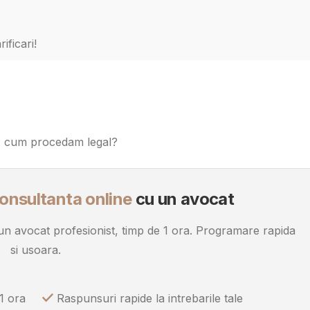
ificari!
i: cum procedam legal?
onsultanta online
cu un avocat
u un avocat profesionist, timp de 1 ora. Programare rapida
si usoara.
1 ora
Raspunsuri rapide la intrebarile tale