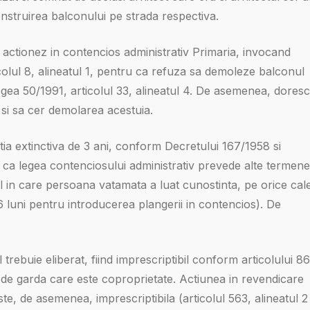
onstruirea balconului pe strada respectiva.
 actionez in contencios administrativ Primaria, invocand
colul 8, alineatul 1, pentru ca refuza sa demoleze balconul
legea 50/1991, articolul 33, alineatul 4. De asemenea, doresc
 si sa cer demolarea acestuia.
a extinctiva de 3 ani, conform Decretului 167/1958 si
e ca legea contenciosului administrativ prevede alte termene
l in care persoana vatamata a luat cunostinta, pe orice cal
 6 luni pentru introducerea plangerii in contencios). De
trebuie eliberat, fiind imprescriptibil conform articolului 86
ul de garda care este coproprietate. Actiunea in revendicare
ste, de asemenea, imprescriptibila (articolul 563, alineatul 2