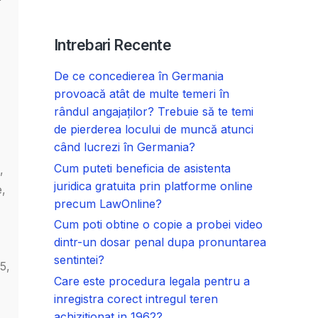
Intrebari Recente
De ce concedierea în Germania
provoacă atât de multe temeri în
rândul angajaților? Trebuie să te temi
de pierderea locului de muncă atunci
când lucrezi în Germania?
Cum puteti beneficia de asistenta
,
juridica gratuita prin platforme online
e,
precum LawOnline?
Cum poti obtine o copie a probei video
dintr-un dosar penal dupa pronuntarea
sentintei?
5,
Care este procedura legala pentru a
inregistra corect intregul teren
achizitionat in 1962?