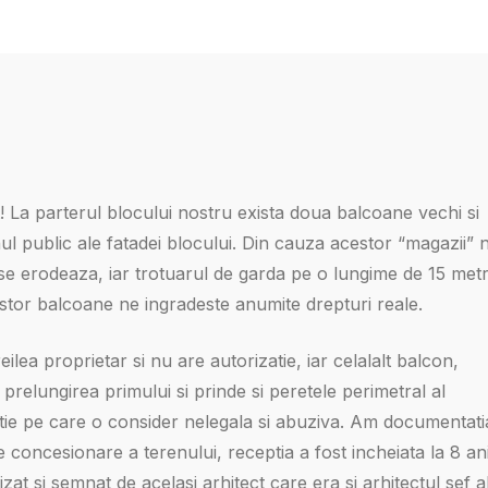
t! La parterul blocului nostru exista doua balcoane vechi si
nul public ale fatadei blocului. Din cauza acestor “magazii” 
se erodeaza, iar trotuarul de garda pe o lungime de 15 metr
acestor balcoane ne ingradeste anumite drepturi reale.
ilea proprietar si nu are autorizatie, iar celalalt balcon,
n prelungirea primului si prinde si peretele perimetral al
atie pe care o consider nelegala si abuziva. Am documentati
concesionare a terenului, receptia a fost incheiata la 8 an
izat si semnat de acelasi arhitect care era si arhitectul sef a