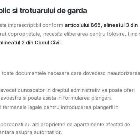
blic si trotuarului de garda
 este imprescriptibil conform
articolului 865, alineatul 3 din
rat coproprietate, necesita eliberarea pentru folosire, fiind 
alineatul 2 din Codul Civil
.
iti toate documentele necesare care dovedesc neautorizare
 avocat cunoscator in dreptul administrativ va poate oferi
avoastra si poate asista in formularea plangerii.
ti termenele legale pentru introducerea plangerii in
coordonati cu alti proprietari de apartamente afectati de
entara asupra autoritatilor.