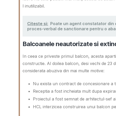
l inutilizabil.
Citeste si:
Poate un agent constatator din 
proces-verbal de sanctionare pentru o aba
Balcoanele neautorizate si extind
In ceea ce priveste primul balcon, acesta apart
constructie. Al doilea balcon, desi vechi de 23 de
considerata abuziva din mai multe motive:
Nu exista un contract de concesionare a t
Receptia a fost incheiata mult dupa expirar
Proiectul a fost semnat de arhitectul-sef al
HCL interzicea construirea unui balcon pe