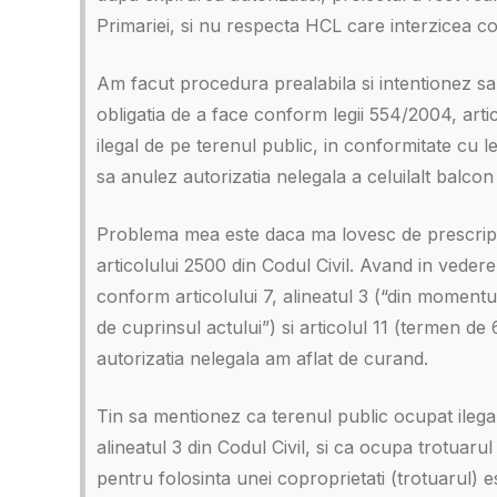
Primariei, si nu respecta HCL care interzicea c
Am facut procedura prealabila si intentionez sa
obligatia de a face conform legii 554/2004, arti
ilegal de pe terenul public, in conformitate cu 
sa anulez autorizatia nelegala a celuilalt balcon
Problema mea este daca ma lovesc de prescripti
articolului 2500 din Codul Civil. Avand in veder
conform articolului 7, alineatul 3 (“din momentu
de cuprinsul actului”) si articolul 11 (termen de
autorizatia nelegala am aflat de curand.
Tin sa mentionez ca terenul public ocupat ilegal 
alineatul 3 din Codul Civil, si ca ocupa trotuar
pentru folosinta unei coproprietati (trotuarul) e