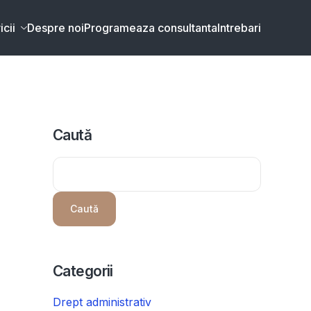
icii
Despre noi
Programeaza consultanta
Intrebari
Caută
Caută
Categorii
Drept administrativ