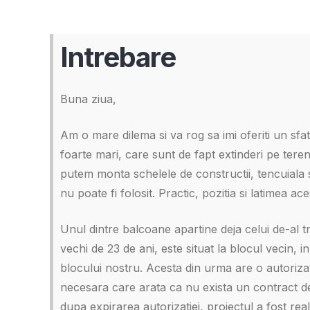
Intrebare
Buna ziua,
Am o mare dilema si va rog sa imi oferiti un sfa
foarte mari, care sunt de fapt extinderi pe tere
putem monta schelele de constructii, tencuiala 
nu poate fi folosit. Practic, pozitia si latimea 
Unul dintre balcoane apartine deja celui de-al tre
vechi de 23 de ani, este situat la blocul vecin, i
blocului nostru. Acesta din urma are o autoriz
necesara care arata ca nu exista un contract de 
dupa expirarea autorizatiei, proiectul a fost real