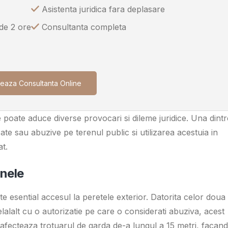
Asistenta juridica fara deplasare
 de 2 ore
Consultanta completa
eaza Consultanta Online
poate aduce diverse provocari si dileme juridice. Una dintr
zate sau abuzive pe terenul public si utilizarea acestuia in
t.
nele
 esential accesul la peretele exterior. Datorita celor doua
elalalt cu o autorizatie pe care o considerati abuziva, acest
i afecteaza trotuarul de garda de-a lungul a 15 metri, facan