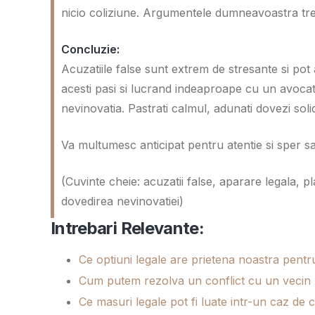
nicio coliziune. Argumentele dumneavoastra treb
Concluzie:
Acuzatiile false sunt extrem de stresante si p
acesti pasi si lucrand indeaproape cu un avocat
nevinovatia. Pastrati calmul, adunati dovezi solid
Va multumesc anticipat pentru atentie si sper sa ga
(Cuvinte cheie: acuzatii false, aparare legala, p
dovedirea nevinovatiei)
Intrebari Relevante:
Ce optiuni legale are prietena noastra pentr
Cum putem rezolva un conflict cu un vecin p
Ce masuri legale pot fi luate intr-un caz de 