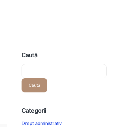
icii
Despre noi
Programeaza consultanta
Intrebari
Caută
Caută
Categorii
Drept administrativ