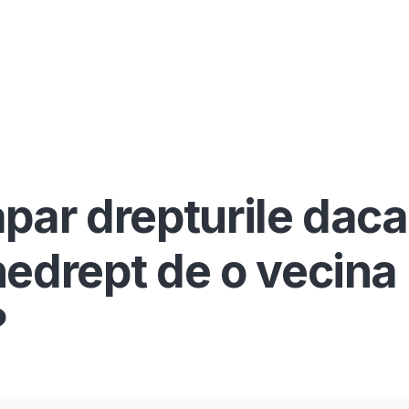
Înscrie-te ca avocat
Info
Serv
apar drepturile daca
nedrept de o vecina
?