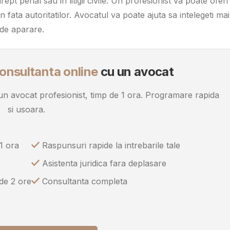
rept penal sau in litigii civile. Un profesionist va poate oferi
in fata autoritatilor. Avocatul va poate ajuta sa intelegeti mai
 de aparare.
onsultanta online
cu un avocat
u un avocat profesionist, timp de 1 ora. Programare rapida
si usoara.
1 ora
Raspunsuri rapide la intrebarile tale
Asistenta juridica fara deplasare
 de 2 ore
Consultanta completa