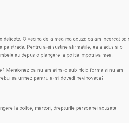
atie delicata. O vecina de-a mea ma acuza ca am incercat sa 
pe strada. Pentru a-si sustine afirmatiile, ea a adus si o
mbele au depus o plangere la politie impotriva mea.
tie? Mentionez ca nu am atins-o sub nicio forma si nu am
 trebui sa urmez pentru a-mi dovedi nevinovatia?
angere la politie, martori, drepturile persoanei acuzate,