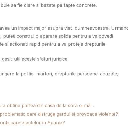
uie sa fie clare si bazate pe fapte concrete.
ot avea un impact major asupra vietii dumneavoastra. Urman
, puteti construi o aparare solida pentru a va dovedi
e si actionati rapid pentru a va proteja drepturile.
siti util aceste sfaturi juridice.
langere la politie, martori, drepturile persoanei acuzate,
u a obtine partea din casa de la sora ei mai…
roblematic care distruge gardul si provoaca violente?
confiscare a actelor in Spania?