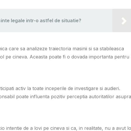
nte legale intr-o astfel de situatie?
nica care sa analizeze traiectoria masinii si sa stabileasca
col pe cineva. Aceasta poate fi o dovada importanta pentru
ipati activ la toate inceperile de investigare si audieri.
abil poate influenta pozitiv perceptia autoritatilor asupr
io intentie de a lovi pe cineva si ca, in realitate, nu a avut l