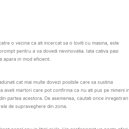
catre o vecina ca ati incercat sa o loviti cu masina, este
i prompt pentru a va dovedi nevinovatia. Iata cativa pasi
va apara in mod eficient.
 adunati cat mai multe dovezi posibile care sa sustina
aveti martori care pot confirma ca nu ati pus pe nimeni i
e din partea acestora. De asemenea, cautati orice inregistrari
erele de supraveghere din zona.