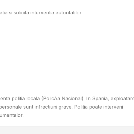
ia si solicita interventia autoritatilor.
enta politia locala (PolicÃ­a Nacional). In Spania, exploatar
ersonale sunt infractiuni grave. Politia poate interveni
cumentelor.