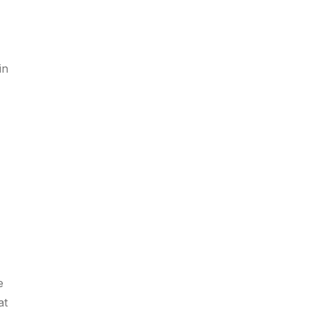
in
e
at