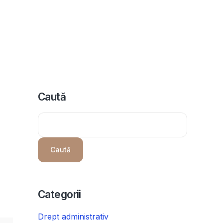
icii
Despre noi
Programeaza consultanta
Intrebari
Caută
Caută
Categorii
Drept administrativ