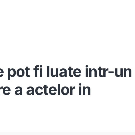
Înscrie-te ca avocat
Info
Serv
pot fi luate intr-un
e a actelor in