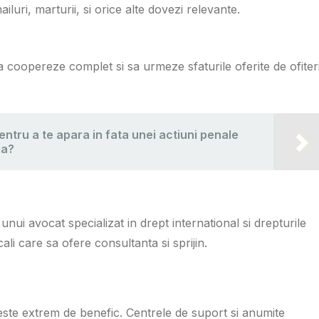
luri, marturii, si orice alte dovezi relevante.
sa coopereze complet si sa urmeze sfaturile oferite de ofiteri
ntru a te apara in fata unei actiuni penale
ia?
unui avocat specializat in drept international si drepturile
 care sa ofere consultanta si sprijin.
ic este extrem de benefic. Centrele de suport si anumite