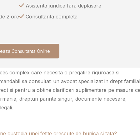
Asistenta juridica fara deplasare
 de 2 ore
Consultanta completa
eaza Consultanta Online
oces complex care necesita o pregatire riguroasa si
mandabil sa consultati un avocat specializat in drept familia
orect si pentru a obtine clarificari suplimentare pe masura c
ermania, drepturi parinte singur, documente necesare,
legali.
ne custodia unei fetite crescute de bunica si tata?