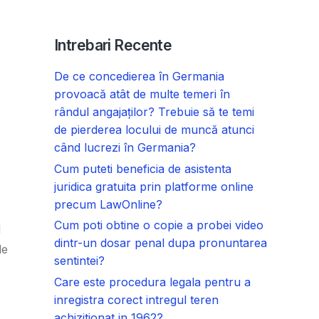
Intrebari Recente
De ce concedierea în Germania
provoacă atât de multe temeri în
rândul angajaților? Trebuie să te temi
de pierderea locului de muncă atunci
când lucrezi în Germania?
Cum puteti beneficia de asistenta
juridica gratuita prin platforme online
precum LawOnline?
Cum poti obtine o copie a probei video
l
dintr-un dosar penal dupa pronuntarea
le
sentintei?
Care este procedura legala pentru a
inregistra corect intregul teren
achizitionat in 1962?