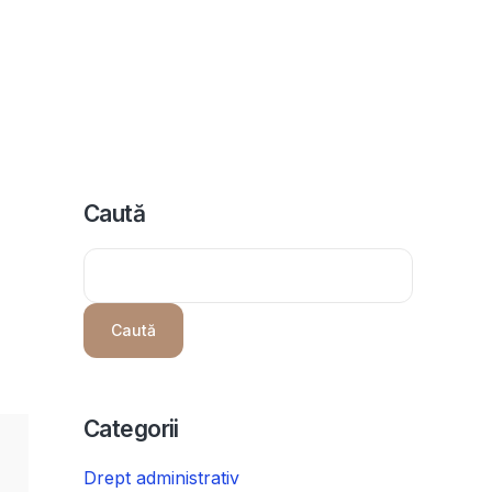
icii
Despre noi
Programeaza consultanta
Intrebari
Caută
Caută
Categorii
Drept administrativ