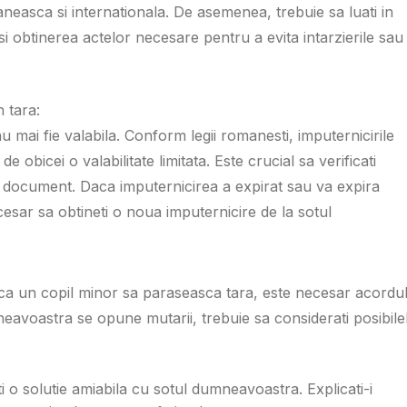
aneasca si internationala. De asemenea, trebuie sa luati in
i obtinerea actelor necesare pentru a evita intarzierile sau
n tara:
 mai fie valabila. Conform legii romanesti, imputernicirile
e obicei o valabilitate limitata. Este crucial sa verificati
n document. Daca imputernicirea a expirat sau va expira
necesar sa obtineti o noua imputernicire de la sotul
ca un copil minor sa paraseasca tara, este necesar acordu
neavoastra se opune mutarii, trebuie sa considerati posibile
ti o solutie amiabila cu sotul dumneavoastra. Explicati-i