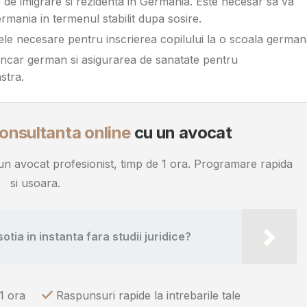
e de imigrare si rezidenta in Germania. Este necesar sa va
Germania in termenul stabilit dupa sosire.
ele necesare pentru inscrierea copilului la o scoala german
ancar german si asigurarea de sanatate pentru
stra.
onsultanta online
cu un avocat
u un avocat profesionist, timp de 1 ora. Programare rapida
si usoara.
sotia in instanta fara studii juridice?
1 ora
Raspunsuri rapide la intrebarile tale