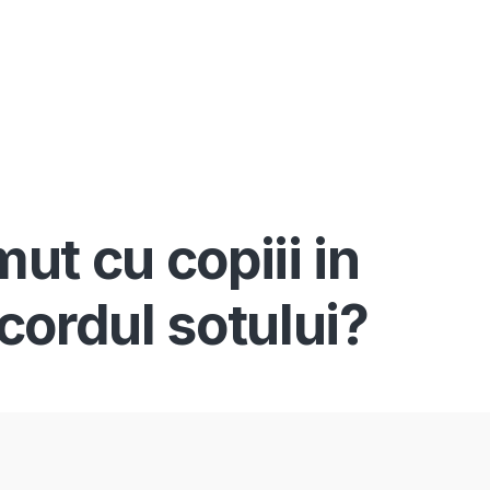
Înscrie-te ca avocat
Info
Serv
t cu copiii in
cordul sotului?