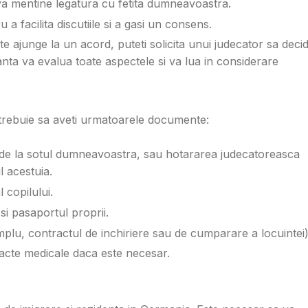
m va mentine legatura cu fetita dumneavoastra.
a facilita discutiile si a gasi un consens.
e ajunge la un acord, puteti solicita unui judecator sa deci
stanta va evalua toate aspectele si va lua in considerare
trebuie sa aveti urmatoarele documente:
la de la sotul dumneavoastra, sau hotararea judecatoreasca
 acestuia.
 copilului.
si pasaportul proprii.
lu, contractul de inchiriere sau de cumparare a locuintei)
acte medicale daca este necesar.