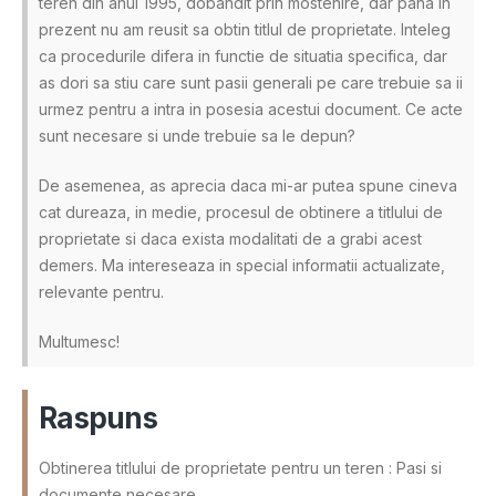
teren din anul 1995, dobandit prin mostenire, dar pana in
prezent nu am reusit sa obtin titlul de proprietate. Inteleg
ca procedurile difera in functie de situatia specifica, dar
as dori sa stiu care sunt pasii generali pe care trebuie sa ii
urmez pentru a intra in posesia acestui document. Ce acte
sunt necesare si unde trebuie sa le depun?
De asemenea, as aprecia daca mi-ar putea spune cineva
cat dureaza, in medie, procesul de obtinere a titlului de
proprietate si daca exista modalitati de a grabi acest
demers. Ma intereseaza in special informatii actualizate,
relevante pentru.
Multumesc!
Raspuns
Obtinerea titlului de proprietate pentru un teren : Pasi si
documente necesare