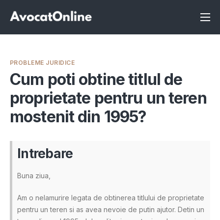
Înscrie-te ca avocat
Info
PROBLEME JURIDICE
Servicii
Cum poti obtine titlul de
proprietate pentru un teren
Despre noi
mostenit din 1995?
Programeaza consultanta
Intrebari
Intrebare
Buna ziua,
Am o nelamurire legata de obtinerea titlului de proprietate
pentru un teren si as avea nevoie de putin ajutor. Detin un