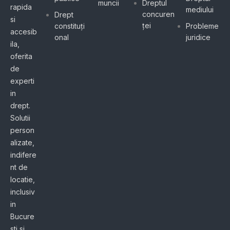
muncii
Dreptul
rapida
mediului
concuren
Drept
si
ței
constituți
Probleme
accesib
onal
juridice
ila,
oferita
de
experti
in
drept.
Solutii
person
alizate,
indifere
nt de
locatie,
inclusiv
in
Bucure
sti si