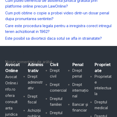
Cum puteti beneficia de asistenta juridica gratuita prin
platforme online precum LawOnline?
Cum poti obtine o copie a probei video dintr-un dosar penal
dupa pronuntarea sentintei?
Care este procedura legala pentru a inregistra corect intregul
teren achizitionat in 1962?
Este posibil sa divortezi daca sotul se afla in strainatate?
Comentarii Recente
Niciun comentariu de arătat.
Avocat
Adminis
Civil
Penal
Propriet
Online
trativ
ate
Drept
Drept
civil
penal
Drept
Proprietat
Avocat
administr
e
Online.i
Drept
Drept
ativ
intelectua
nfo.ro
comercial
internațio
la
ofera
nal
Drept
Dreptul
consult
fiscal
Dreptul
familiei
Bancar și
medical
anta
financiar
Achiziții
Dreptul
juridica
publice
Dreptul