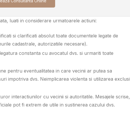
eaza Consultanta Online
jata, luati in considerare urmatoarele actiuni:
rificati si clarificati absolut toate documentele legate de
nurile cadastrale, autorizatiile necesare).
i legatura constanta cu avocatul dvs. si urmariti toate
iune pentru eventualitatea in care vecinii ar putea sa
ri impotriva dvs. Neimplicarea violenta si utilizarea exclus
uror interactiunilor cu vecinii si autoritatile. Mesajele scrise,
iciale pot fi extrem de utile in sustinerea cazului dvs.