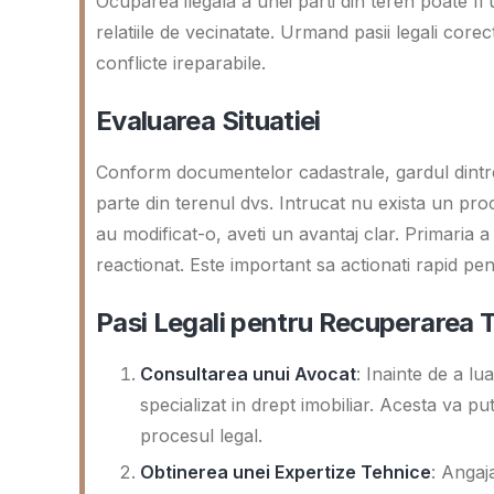
Ocuparea ilegala a unei parti din teren poate fi
relatiile de vecinatate. Urmand pasii legali corec
conflicte ireparabile.
Evaluarea Situatiei
Conform documentelor cadastrale, gardul dintre 
parte din terenul dvs. Intrucat nu exista un pro
au modificat-o, aveti un avantaj clar. Primaria a f
reactionat. Este important sa actionati rapid pent
Pasi Legali pentru Recuperarea T
Consultarea unui Avocat
: Inainte de a lu
specializat in drept imobiliar. Acesta va pu
procesul legal.
Obtinerea unei Expertize Tehnice
: Angaj