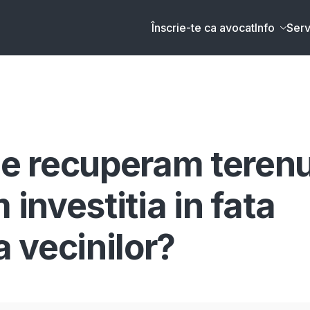
Înscrie-te ca avocat
Info
Serv
e recuperam terenu
 investitia in fata
a vecinilor?