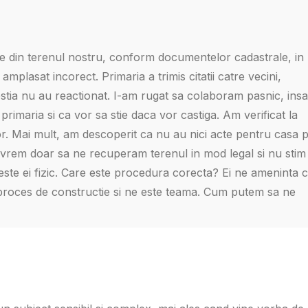
te din terenul nostru, conform documentelor cadastrale, in
amplasat incorect. Primaria a trimis citatii catre vecini,
stia nu au reactionat. I-am rugat sa colaboram pasnic, insa
rimaria si ca vor sa stie daca vor castiga. Am verificat la
or. Mai mult, am descoperit ca nu au nici acte pentru casa 
 vrem doar sa ne recuperam terenul in mod legal si nu stim
te ei fizic. Care este procedura corecta? Ei ne ameninta 
 proces de constructie si ne este teama. Cum putem sa ne