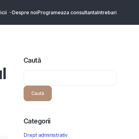
icii
Despre noi
Programeaza consultanta
Intrebari
Caută
l
Caută
Categorii
Drept administrativ