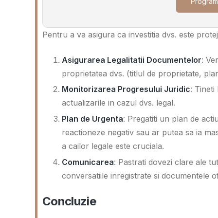
Program
Pentru a va asigura ca investitia dvs. este prote
Asigurarea Legalitatii Documentelor
: Ve
proprietatea dvs. (titlul de proprietate, pla
Monitorizarea Progresului Juridic
: Tinet
actualizarile in cazul dvs. legal.
Plan de Urgenta
: Pregatiti un plan de act
reactioneze negativ sau ar putea sa ia masu
a cailor legale este cruciala.
Comunicarea
: Pastrati dovezi clare ale tut
conversatiile inregistrate si documentele of
Concluzie