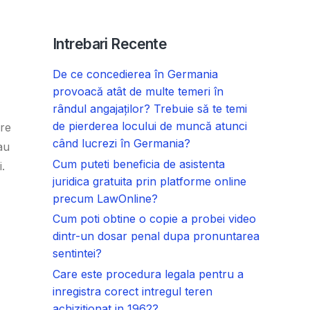
Intrebari Recente
De ce concedierea în Germania
provoacă atât de multe temeri în
rândul angajaților? Trebuie să te temi
de pierderea locului de muncă atunci
are
când lucrezi în Germania?
 au
Cum puteti beneficia de asistenta
.
juridica gratuita prin platforme online
precum LawOnline?
Cum poti obtine o copie a probei video
dintr-un dosar penal dupa pronuntarea
sentintei?
Care este procedura legala pentru a
inregistra corect intregul teren
achizitionat in 1962?