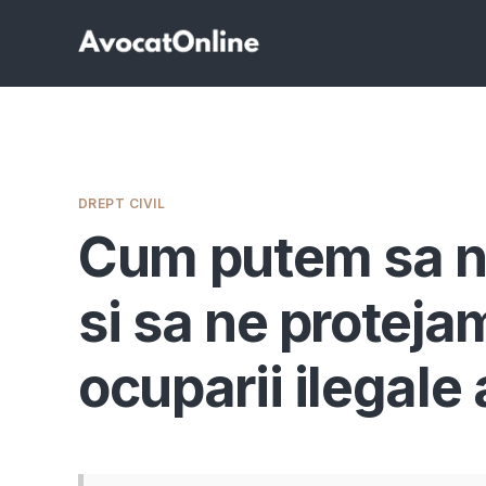
DREPT CIVIL
Cum putem sa n
si sa ne protejam
ocuparii ilegale 