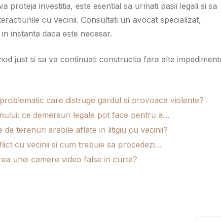
 proteja investitia, este esential sa urmati pasii legali si sa
teractiunile cu vecinii. Consultati un avocat specializat,
 in instanta daca este necesar.
mod just si sa va continuati constructia fara alte impediment
roblematic care distruge gardul si provoaca violente?
inului: ce demersuri legale pot face pentru a…
e terenuri arabile aflate in litigiu cu vecinii?
ict cu vecinii si cum trebuie sa procedezi…
area unei camere video false in curte?