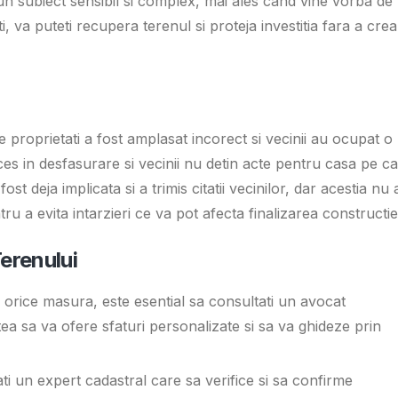
 un subiect sensibil si complex, mai ales cand vine vorba de
ti, va puteti recupera terenul si proteja investitia fara a crea
proprietati a fost amplasat incorect si vecinii au ocupat o
ces in desfasurare si vecinii nu detin acte pentru casa pe c
ost deja implicata si a trimis citatii vecinilor, dar acestia nu
ru a evita intarzieri ce va pot afecta finalizarea constructiei
erenului
a orice masura, este esential sa consultati un avocat
tea sa va ofere sfaturi personalizate si sa va ghideze prin
ati un expert cadastral care sa verifice si sa confirme