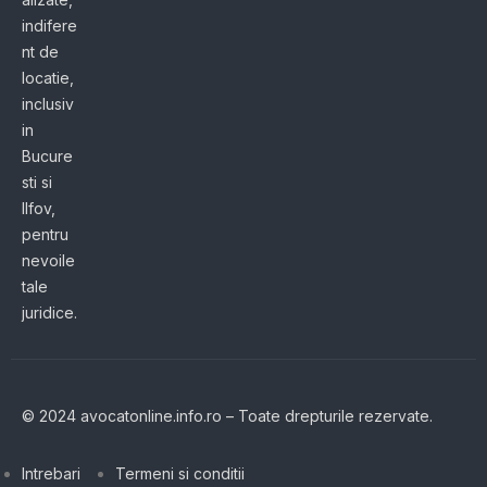
indifere
nt de
locatie,
inclusiv
in
Bucure
sti si
Ilfov,
pentru
nevoile
tale
juridice.
© 2024 avocatonline.info.ro – Toate drepturile rezervate.
Intrebari
Termeni si conditii