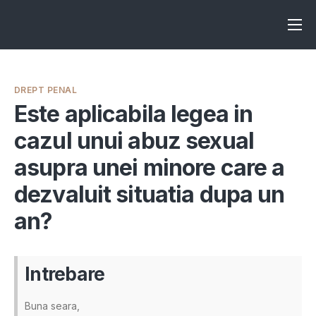
Înscrie-te ca avocat
Info
DREPT PENAL
Servicii
Este aplicabila legea in
cazul unui abuz sexual
Despre noi
asupra unei minore care a
Programeaza consultanta
dezvaluit situatia dupa un
Intrebari
an?
Intrebare
Buna seara,