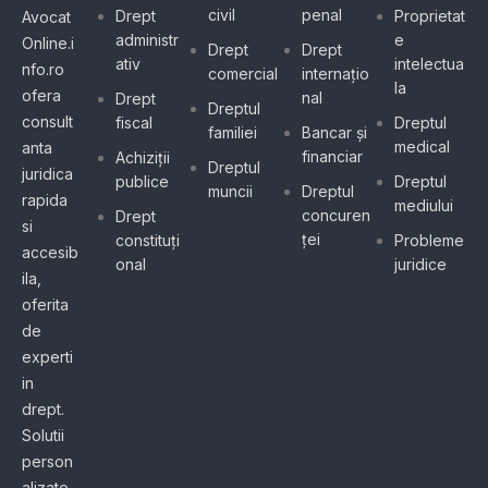
civil
penal
Drept
Proprietat
Avocat
administr
e
Online.i
Drept
Drept
ativ
intelectua
nfo.ro
comercial
internațio
la
ofera
nal
Drept
Dreptul
consult
fiscal
Dreptul
familiei
Bancar și
medical
anta
financiar
Achiziții
Dreptul
juridica
publice
Dreptul
muncii
Dreptul
rapida
mediului
concuren
Drept
si
ței
constituți
Probleme
accesib
onal
juridice
ila,
oferita
de
experti
in
drept.
Solutii
person
alizate,