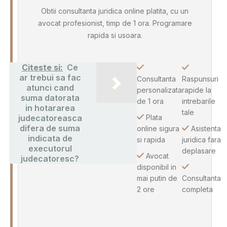
Obtii consultanta juridica online platita, cu un
avocat profesionist, timp de 1 ora. Programare
rapida si usoara.
Citeste si:
Ce
ar trebui sa fac
Consultanta
Raspunsuri
atunci cand
personalizata
rapide la
suma datorata
de 1 ora
intrebarile
in hotararea
tale
judecatoreasca
Plata
difera de suma
online sigura
Asistenta
indicata de
si rapida
juridica fara
executorul
deplasare
Avocat
judecatoresc?
disponibil in
mai putin de
Consultanta
2 ore
completa