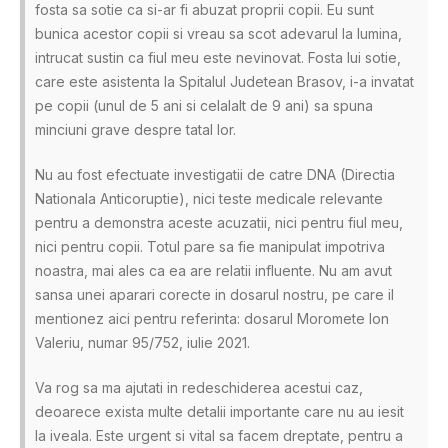
fosta sa sotie ca si-ar fi abuzat proprii copii. Eu sunt
bunica acestor copii si vreau sa scot adevarul la lumina,
intrucat sustin ca fiul meu este nevinovat. Fosta lui sotie,
care este asistenta la Spitalul Judetean Brasov, i-a invatat
pe copii (unul de 5 ani si celalalt de 9 ani) sa spuna
minciuni grave despre tatal lor.
Nu au fost efectuate investigatii de catre DNA (Directia
Nationala Anticoruptie), nici teste medicale relevante
pentru a demonstra aceste acuzatii, nici pentru fiul meu,
nici pentru copii. Totul pare sa fie manipulat impotriva
noastra, mai ales ca ea are relatii influente. Nu am avut
sansa unei aparari corecte in dosarul nostru, pe care il
mentionez aici pentru referinta: dosarul Moromete Ion
Valeriu, numar 95/752, iulie 2021.
Va rog sa ma ajutati in redeschiderea acestui caz,
deoarece exista multe detalii importante care nu au iesit
la iveala. Este urgent si vital sa facem dreptate, pentru a