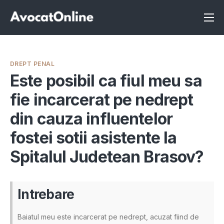
Înscrie-te ca avocat
Info
DREPT PENAL
Servicii
Este posibil ca fiul meu sa
fie incarcerat pe nedrept
Despre noi
din cauza influentelor
Programeaza consultanta
fostei sotii asistente la
Intrebari
Spitalul Judetean Brasov?
Intrebare
Baiatul meu este incarcerat pe nedrept, acuzat fiind de