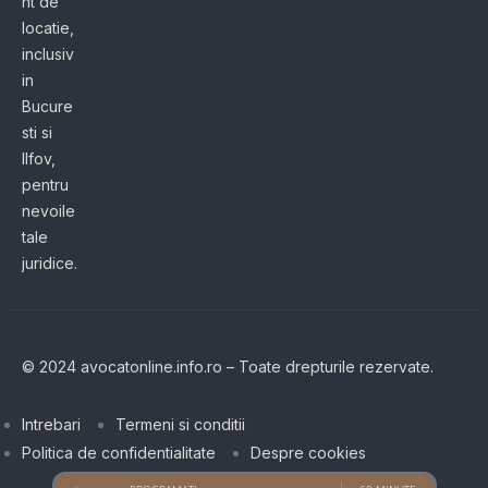
nt de
locatie,
inclusiv
in
Bucure
sti si
Ilfov,
pentru
nevoile
tale
juridice.
© 2024 avocatonline.info.ro – Toate drepturile rezervate.
Intrebari
Termeni si conditii
Politica de confidentialitate
Despre cookies