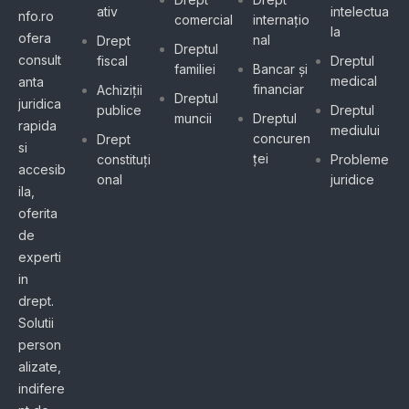
ativ
intelectua
nfo.ro
comercial
internațio
la
ofera
nal
Drept
Dreptul
consult
fiscal
Dreptul
familiei
Bancar și
medical
anta
financiar
Achiziții
Dreptul
juridica
publice
Dreptul
muncii
Dreptul
rapida
mediului
concuren
Drept
si
ței
constituți
Probleme
accesib
onal
juridice
ila,
oferita
de
experti
in
drept.
Solutii
person
alizate,
indifere