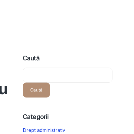
icii
Despre noi
Programeaza consultanta
Intrebari
Caută
ru
Caută
Categorii
Drept administrativ