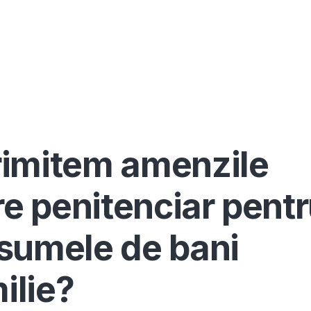
Înscrie-te ca avocat
Info
Serv
trimitem amenzile
re penitenciar pent
n sumele de bani
ilie?