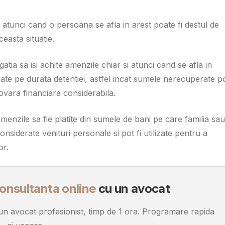
atunci cand o persoana se afla in arest poate fi destul de
easta situatie.
gatia sa isi achite amenzile chiar si atunci cand se afla in
date pe durata detentiei, astfel incat sumele nerecuperate p
ovara financiara considerabila.
 amenzile sa fie platite din sumele de bani pe care familia sau
considerate venituri personale si pot fi utilizate pentru a
or.
onsultanta online
cu un avocat
u un avocat profesionist, timp de 1 ora. Programare rapida