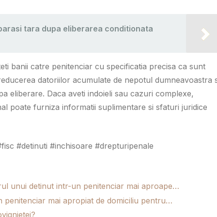
 parasi tara dupa eliberarea conditionata
eti banii catre penitenciar cu specificatia precisa ca sunt
 la reducerea datoriilor acumulate de nepotul dumneavoastra s
dupa eliberare. Daca aveti indoieli sau cazuri complexe,
l poate furniza informatii suplimentare si sfaturi juridice
fisc #detinuti #inchisoare #drepturipenale
rul unui detinut intr-un penitenciar mai aproape…
un penitenciar mai apropiat de domiciliu pentru…
vignietei?