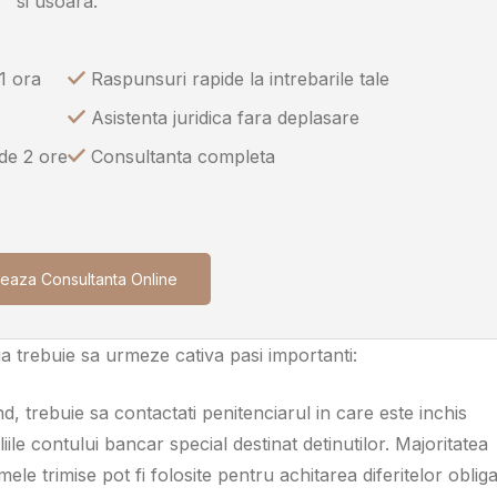
si usoara.
1 ora
Raspunsuri rapide la intrebarile tale
Asistenta juridica fara deplasare
 de 2 ore
Consultanta completa
eaza Consultanta Online
ia trebuie sa urmeze cativa pasi importanti:
nd, trebuie sa contactati penitenciarul in care este inchis
le contului bancar special destinat detinutilor. Majoritatea
ele trimise pot fi folosite pentru achitarea diferitelor obligat