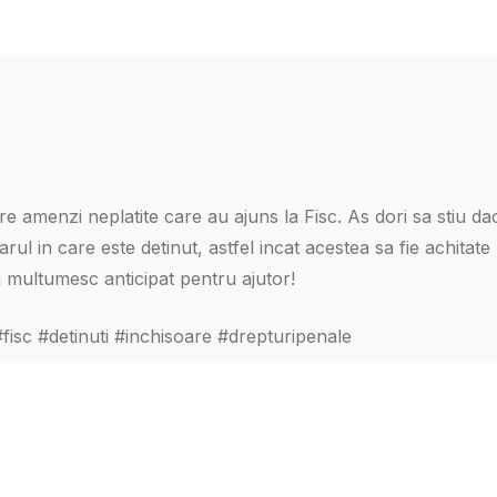
re amenzi neplatite care au ajuns la Fisc. As dori sa stiu da
rul in care este detinut, astfel incat acestea sa fie achitate
Va multumesc anticipat pentru ajutor!
fisc #detinuti #inchisoare #drepturipenale