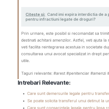
Citeste si:
Cand imi expira interdictia de a
pentru infractiuni legate de droguri?
Prin urmare, este posibil si recomandat sa trimit
destinati achitarii amenzilor. Astfel, veti ajuta
veti facilita reintegrarea acestuia in societate 
consultarea unui avocat specializat in drept pena
utile.
Taguri relevante: #arest #penitenciar #amenzi #
Intrebari Relevante:
Care sunt demersurile legale pentru transfe
Se poate solicita transferul unui detinut la 
Care sunt consecintele legale pentru lipsa ro