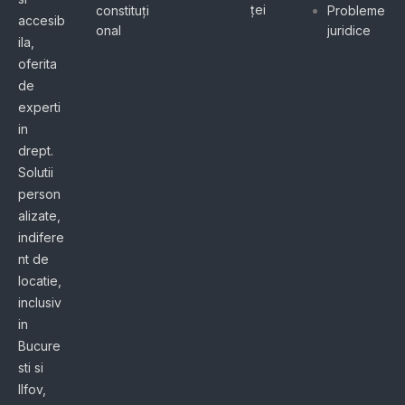
ței
constituți
Probleme
accesib
onal
juridice
ila,
oferita
de
experti
in
drept.
Solutii
person
alizate,
indifere
nt de
locatie,
inclusiv
in
Bucure
sti si
Ilfov,