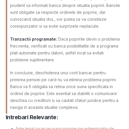
prudent sa informati banca despre situatia popririi. Bancile
sunt obligate sa respecte ordinele de poprire, dar
cunoscand situatia dvs., vor putea sa va consilieze
corespunzator si sa evite surprizele neplacute.
Tranzactii programate:
Daca popririle devin o problema
frecventa, verificati cu banca posibilitatile de a programa
plati automate pentru datorii, astfel incat sa evitati
probleme suplimentare.
In concluzie, deschiderea unui cont bancar pentru
primirea pensiei pe card nu va elimina problema popririi.
Banca va fi obligata sa retina orice suma specificata in
ordinul de poprire. Este esential sa stabiliti o comunicare
deschisa cu creditorii si sa cautati sfaturi juridice pentru a
naviga in aceasta situatie complexa.
Intrebari Relevante:
Este legal sa mi se puna poprire pe indemnizatia de