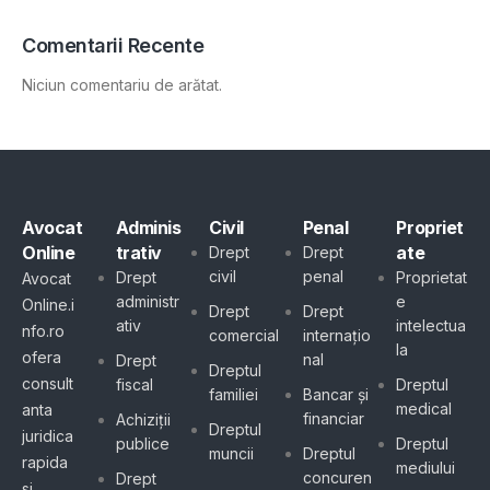
Comentarii Recente
Niciun comentariu de arătat.
Avocat
Adminis
Civil
Penal
Propriet
Online
trativ
ate
Drept
Drept
civil
penal
Drept
Proprietat
Avocat
administr
e
Online.i
Drept
Drept
ativ
intelectua
nfo.ro
comercial
internațio
la
ofera
nal
Drept
Dreptul
consult
fiscal
Dreptul
familiei
Bancar și
medical
anta
financiar
Achiziții
Dreptul
juridica
publice
Dreptul
muncii
Dreptul
rapida
mediului
concuren
Drept
si