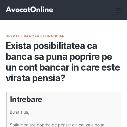
Înscrie-te ca avocat
Info
DREPTUL BANCAR ȘI FINANCIAR
Servicii
Exista posibilitatea ca
banca sa puna poprire pe
Despre noi
un cont bancar in care este
Programeaza consultanta
virata pensia?
Intrebari
Intrebare
Buna ziua,
Sotia mea are poprire pe pensie din cauza a doua