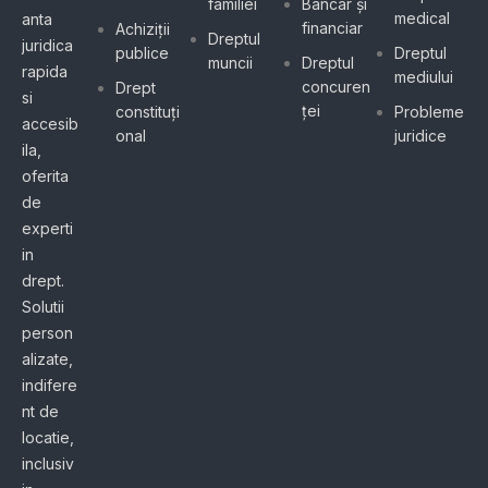
familiei
Bancar și
medical
anta
financiar
Achiziții
Dreptul
juridica
publice
Dreptul
muncii
Dreptul
rapida
mediului
concuren
Drept
si
ței
constituți
Probleme
accesib
onal
juridice
ila,
oferita
de
experti
in
drept.
Solutii
person
alizate,
indifere
nt de
locatie,
inclusiv