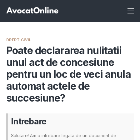
Înscrie-te ca avocat
Info
DREPT CIVIL
Servicii
Poate declararea nulitatii
unui act de concesiune
Despre noi
pentru un loc de veci anula
Programeaza consultanta
automat actele de
Intrebari
succesiune?
Intrebare
Salutare! Am o intrebare legata de un document de