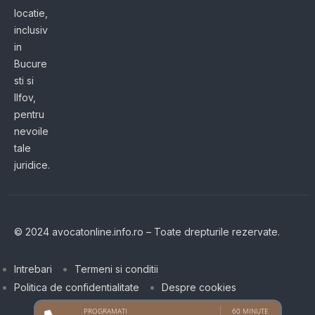
locatie,
inclusiv
in
Bucure
sti si
Ilfov,
pentru
nevoile
tale
juridice.
© 2024 avocatonline.info.ro – Toate drepturile rezervate.
Intrebari
Termeni si conditii
Politica de confidentialitate
Despre cookies
PROGRAMATI
60 MINUTE