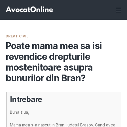
Înscrie-te ca avocat
Info
DREPT CIVIL
Servicii
Poate mama mea sa isi
revendice drepturile
Despre noi
mostenitoare asupra
Programeaza consultanta
bunurilor din Bran?
Intrebari
Intrebare
Buna ziua,
Mama mea s-a nascut in Bran, judetul Brasov. Cand avea