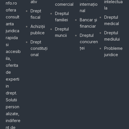
ativ
intelectua
nfo.ro
comercial
internațio
la
ofera
nal
Drept
Dreptul
consult
fiscal
Dreptul
familiei
Bancar și
medical
anta
financiar
Achiziții
Dreptul
juridica
publice
Dreptul
muncii
Dreptul
rapida
mediului
concuren
Drept
si
ței
constituți
Probleme
accesib
onal
juridice
ila,
oferita
de
experti
in
drept.
Solutii
person
alizate,
indifere
nt de