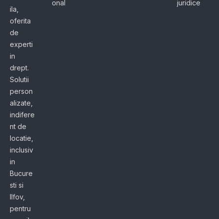
onal
juridice
ila,
oferita
de
experti
in
drept.
Solutii
person
alizate,
indifere
nt de
locatie,
inclusiv
in
Bucure
sti si
Ilfov,
pentru