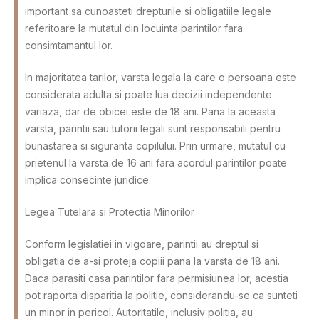
important sa cunoasteti drepturile si obligatiile legale
referitoare la mutatul din locuinta parintilor fara
consimtamantul lor.
In majoritatea tarilor, varsta legala la care o persoana este
considerata adulta si poate lua decizii independente
variaza, dar de obicei este de 18 ani. Pana la aceasta
varsta, parintii sau tutorii legali sunt responsabili pentru
bunastarea si siguranta copilului. Prin urmare, mutatul cu
prietenul la varsta de 16 ani fara acordul parintilor poate
implica consecinte juridice.
Legea Tutelara si Protectia Minorilor
Conform legislatiei in vigoare, parintii au dreptul si
obligatia de a-si proteja copiii pana la varsta de 18 ani.
Daca parasiti casa parintilor fara permisiunea lor, acestia
pot raporta disparitia la politie, considerandu-se ca sunteti
un minor in pericol. Autoritatile, inclusiv politia, au