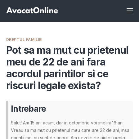
Înscrie-te ca avocat
Info
DREPTUL FAMILIEI
Servicii
Pot sa ma mut cu prietenul
meu de 22 de ani fara
Despre noi
acordul parintilor si ce
Programeaza consultanta
riscuri legale exista?
Intrebari
Intrebare
Salut! Am 15 ani acum, dar in octombrie voi implini 16 ani.
Vreau sa ma mut cu prietenul meu care are 22 de ani, insa
parintii mei nu sunt de acord. Am nevoie de ajutor pentru