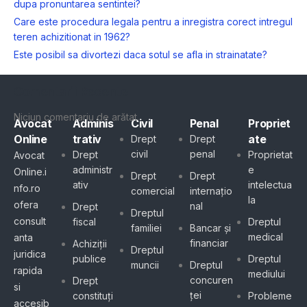
dupa pronuntarea sentintei?
Care este procedura legala pentru a inregistra corect intregul
teren achizitionat in 1962?
Este posibil sa divortezi daca sotul se afla in strainatate?
Comentarii Recente
Niciun comentariu de arătat.
Avocat
Adminis
Civil
Penal
Propriet
Online
trativ
ate
Drept
Drept
civil
penal
Drept
Proprietat
Avocat
administr
e
Online.i
Drept
Drept
ativ
intelectua
nfo.ro
comercial
internațio
la
ofera
nal
Drept
Dreptul
consult
fiscal
Dreptul
familiei
Bancar și
medical
anta
financiar
Achiziții
Dreptul
juridica
publice
Dreptul
muncii
Dreptul
rapida
mediului
concuren
Drept
si
ței
constituți
Probleme
accesib