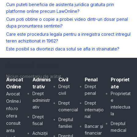
Cum puteti beneficia de asistenta juridica gratuita prin
platforme online precum LawOnline?
Cum poti obtine o copie a probei video dintr-un dosar penal
dupa pronuntarea sentintei?
Care este procedura legala pentru a inregistra corect intregul
teren achizitionat in 1962?
Este posibil sa divortezi daca sotul se afla in strainatate?
Comentarii Recente
Niciun comentariu de arătat.
Avocat
Adminis
Civil
Penal
Propriet
Online
trativ
ate
Drept
Drept
civil
penal
Drept
Proprietat
Avocat
administr
e
Online.i
Drept
Drept
ativ
intelectua
nfo.ro
comercial
internațio
la
ofera
nal
Drept
Dreptul
consult
fiscal
Dreptul
familiei
Bancar și
medical
anta
financiar
Achiziții
Dreptul