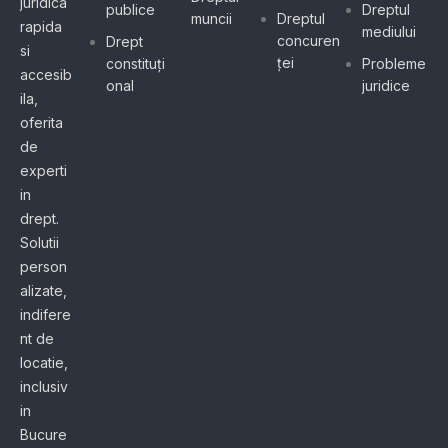
juridica
publice
Dreptul
muncii
Dreptul
rapida
mediului
concuren
Drept
si
ței
constituți
Probleme
accesib
onal
juridice
ila,
oferita
de
experti
in
drept.
Solutii
person
alizate,
indifere
nt de
locatie,
inclusiv
in
Bucure