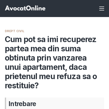
Înscrie-te ca avocat
Info
DREPT CIVIL
Servicii
Cum pot sa imi recuperez
partea mea din suma
Despre noi
obtinuta prin vanzarea
Programeaza consultanta
unui apartament, daca
Intrebari
prietenul meu refuza sa o
restituie?
Intrebare