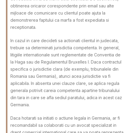
obtinerea oricaror corespondente prin email sau alte
mijloace de comunicare cu clientul poate ajuta la
demonstrerea faptului ca marfa a fost expediata si
receptionata.
In cazul in care decideti sa actionati clientul in judecata,
trebuie sa determinati jurisdictia competenta. In general,
litigiile internationale sunt reglementate de Conventia de
la Haga sau de Regulamentul Bruxelles I. Daca contractul
specifica o jurisdictie clara (de exemplu, tribunalele din
Romania sau Germania), atunci acea jurisdictie va fi
aplicabila. In absenta unei clauze clare, se aplica regula
generala potrivit careia competenta apartine tribunalului
din tara in care se afla sediul paratului, adica in acest caz
Germania.
Daca hotarati sa initiati o actiune legala in Germania, ar fi
recomandabil sa colaborati cu un avocat specializat in
drept comercial international care sa va poata reprezenta