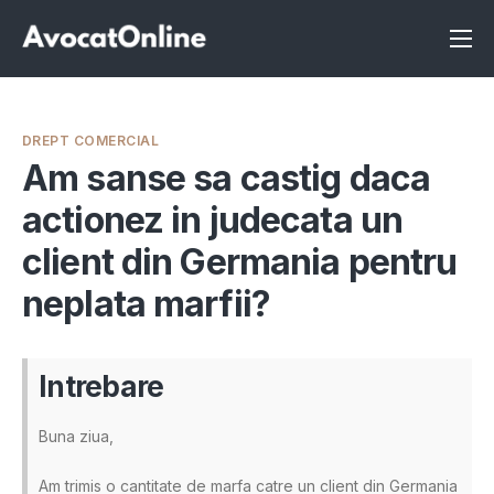
Înscrie-te ca avocat
Info
DREPT COMERCIAL
Servicii
Am sanse sa castig daca
actionez in judecata un
Despre noi
client din Germania pentru
Programeaza consultanta
neplata marfii?
Intrebari
Intrebare
Buna ziua,
Am trimis o cantitate de marfa catre un client din Germania