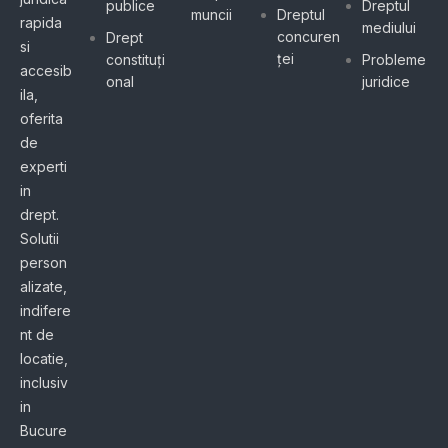
publice
Dreptul
muncii
Dreptul
rapida
mediului
concuren
Drept
si
ței
constituți
Probleme
accesib
onal
juridice
ila,
oferita
de
experti
in
drept.
Solutii
person
alizate,
indifere
nt de
locatie,
inclusiv
in
Bucure