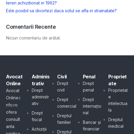
teren achizitionat in 1962?
Este posibil sa divortezi daca sotul se afla in strainatate?
Comentarii Recente
Niciun comentariu de arătat.
Avocat
Adminis
Civil
Penal
Propriet
Online
trativ
ate
Drept
Drept
civil
penal
Drept
Proprietat
Avocat
administr
e
Online.i
Drept
Drept
ativ
intelectua
nfo.ro
comercial
internațio
la
ofera
nal
Drept
Dreptul
consult
fiscal
Dreptul
familiei
Bancar și
medical
anta
financiar
Achiziții
Dreptul
juridica