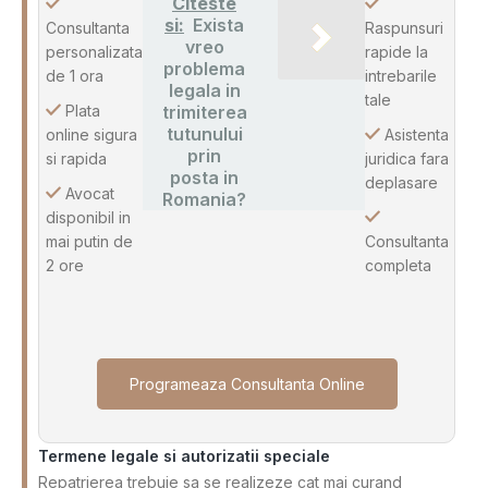
Citeste
si:
Exista
Consultanta
Raspunsuri
vreo
personalizata
rapide la
problema
de 1 ora
intrebarile
legala in
tale
Plata
trimiterea
tutunului
online sigura
Asistenta
prin
si rapida
juridica fara
posta in
deplasare
Avocat
Romania?
disponibil in
mai putin de
Consultanta
2 ore
completa
Programeaza Consultanta Online
Termene legale si autorizatii speciale
Repatrierea trebuie sa se realizeze cat mai curand