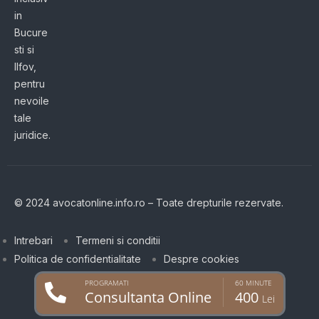
in
Bucure
sti si
Ilfov,
pentru
nevoile
tale
juridice.
© 2024 avocatonline.info.ro – Toate drepturile rezervate.
Intrebari
Termeni si conditii
Politica de confidentialitate
Despre cookies
PROGRAMATI
60 MINUTE
Consultanta Online
400
Lei