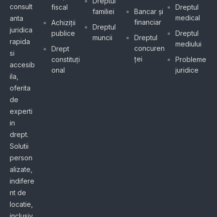
Dreptul
consult
fiscal
Dreptul
familiei
Bancar și
medical
anta
financiar
Achiziții
Dreptul
juridica
publice
Dreptul
muncii
Dreptul
rapida
mediului
concuren
Drept
si
ței
constituți
Probleme
accesib
onal
juridice
ila,
oferita
de
experti
in
drept.
Solutii
person
alizate,
indifere
nt de
locatie,
inclusiv