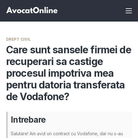
Înscrie-te ca avocat
Info
DREPT CIVIL
Servicii
Care sunt sansele firmei de
recuperari sa castige
Despre noi
procesul impotriva mea
Programeaza consultanta
pentru datoria transferata
Intrebari
de Vodafone?
Intrebare
Salutare! Am avut un contract cu Vodafone, dar nu s-au