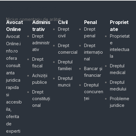
Comentarii Recente
Niciun comentariu de arătat.
Avocat
Adminis
Civil
Penal
Propriet
Online
trativ
ate
Drept
Drept
civil
penal
Drept
Proprietat
Avocat
administr
e
Online.i
Drept
Drept
ativ
intelectua
nfo.ro
comercial
internațio
la
ofera
nal
Drept
Dreptul
consult
fiscal
Dreptul
familiei
Bancar și
medical
anta
financiar
Achiziții
Dreptul
juridica
publice
Dreptul
muncii
Dreptul
rapida
mediului
concuren
Drept
si
ței
constituți
Probleme
accesib
onal
juridice
ila,
oferita
de
experti