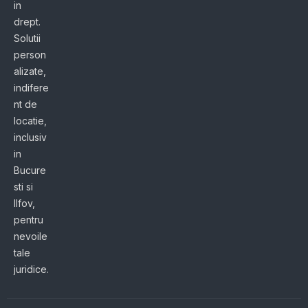
in
drept.
Solutii
person
alizate,
indifere
nt de
locatie,
inclusiv
in
Bucure
sti si
Ilfov,
pentru
nevoile
tale
juridice.