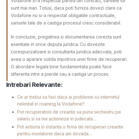
Vodafone si-a respectat partea din contract, sansele lor
sunt mai mari. Totusi, daca poti furniza dovezi clare ca
Vodafone nu si-a respectat obligatiile contractuale,
sansele tale de a castiga procesul cresc considerabil.
In concluzie, pregatirea si documentarea corecta sunt
esentiale in orice disputa juridica. Cu dovezile
corespunzatoare si consultanta juridica adecvata, poti
avea o aparare solida impotriva unei firme de recuperari.
O abordare legala bine fundamentata poate face
diferenta intre a pierde sau a castiga un proces.
Intrebari Relevante:
Ce ar trebui sa faci daca ai probleme cu internetul
nelimitat in roaming la Vodafone?
Pot recuperatorii de creante sa puna sechestru pe
salariu si sa ma actioneze in judecata…
Pot actiona in instanta o firma de recuperari creante
pentru inselatorie daca am dovada…