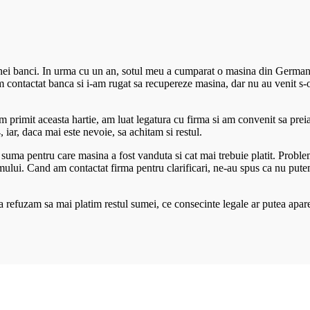
ei banci. In urma cu un an, sotul meu a cumparat o masina din Germania
 am contactat banca si i-am rugat sa recupereze masina, dar nu au venit s
m primit aceasta hartie, am luat legatura cu firma si am convenit sa pre
 iar, daca mai este nevoie, sa achitam si restul.
, suma pentru care masina a fost vanduta si cat mai trebuie platit. Probl
mului. Cand am contactat firma pentru clarificari, ne-au spus ca nu pute
ca refuzam sa mai platim restul sumei, ce consecinte legale ar putea apare