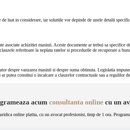
e de luat in considerare, iar solutiile vor depinde de unele detalii speci
te asociate achizitiei masinii. Aceste documente ar trebui sa specifice dre
clauzele referitoare la neplata ratelor si procedurile de recuperare a bunu
ator despre vanzarea masinii si despre suma obtinuta. Legislatia impune i
i ar putea constitui o incalcare a clauzelor contractuale sau a regulilor d
ogrameaza acum
consultanta online
cu un av
uridica online platita, cu un avocat profesionist, timp de 1 ora. Program