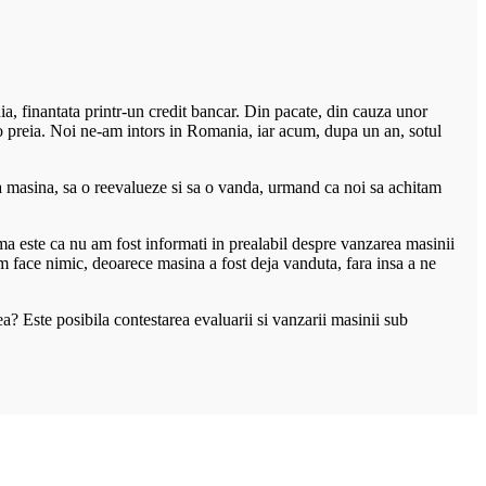
, finantata printr-un credit bancar. Din pacate, din cauza unor
-o preia. Noi ne-am intors in Romania, iar acum, dupa un an, sotul
ia masina, sa o reevalueze si sa o vanda, urmand ca noi sa achitam
ema este ca nu am fost informati in prealabil despre vanzarea masinii
m face nimic, deoarece masina a fost deja vanduta, fara insa a ne
a? Este posibila contestarea evaluarii si vanzarii masinii sub