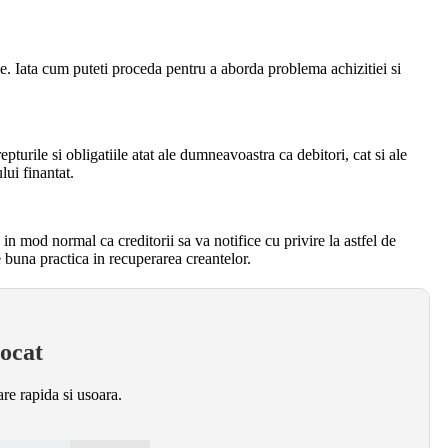
fice. Iata cum puteti proceda pentru a aborda problema achizitiei si
pturile si obligatiile atat ale dumneavoastra ca debitori, cat si ale
lui finantat.
n mod normal ca creditorii sa va notifice cu privire la astfel de
e buna practica in recuperarea creantelor.
ocat
are rapida si usoara.