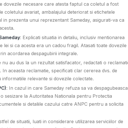
te dovezile necesare care atesta faptul ca coletul a fost
e coletului avariat, ambalajului deteriorat si etichetele
letul in prezenta unui reprezentant Sameday, asigurati-va ca
acesta.
ii Sameday
: Explicati situatia in detaliu, inclusiv mentionarea
 lei si ca acesta era un cadou fragil. Atasati toate dovezile
 prin acordarea despagubirii integrale.
le nu au dus la un rezultat satisfacator, redactati o reclamati
. In aceasta reclamatie, specificati clar cererea dvs. de
informatiile relevante si dovezile colectate.
PC)
: In cazul in care Sameday refuza sa va despagubeasca
i o sesizare la Autoritatea Nationala pentru Protectia
umentele si detaliile cazului catre ANPC pentru a solicita
stfel de situatii, luati in considerare utilizarea serviciilor de