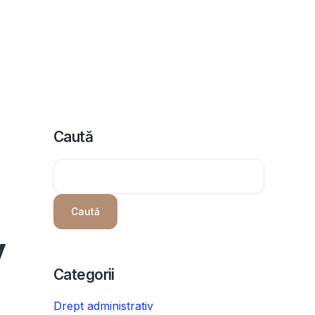
icii
Despre noi
Programeaza consultanta
Intrebari
Caută
Caută
y
Categorii
Drept administrativ