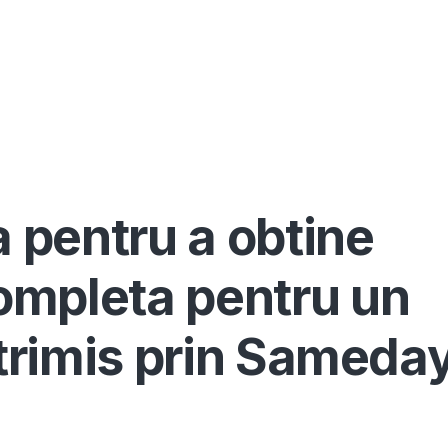
Înscrie-te ca avocat
Info
Serv
a pentru a obtine
ompleta pentru un
 trimis prin Sameda