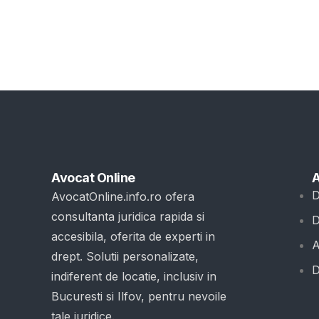
Avocat Online
A
D
AvocatOnline.info.ro ofera
consultanta juridica rapida si
D
accesibila, oferita de experti in
A
drept. Solutii personalizate,
D
indiferent de locatie, inclusiv in
Bucuresti si Ilfov, pentru nevoile
tale juridice.