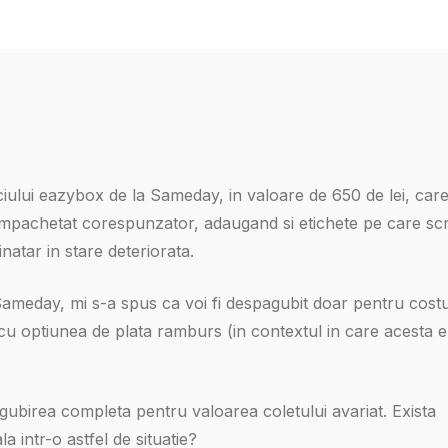
ciului eazybox de la Sameday, in valoare de 650 de lei, car
m impachetat corespunzator, adaugand si etichete pe care scr
inatar in stare deteriorata.
ameday, mi s-a spus ca voi fi despagubit doar pentru costu
 cu optiunea de plata ramburs (in contextul in care acesta 
gubirea completa pentru valoarea coletului avariat. Exista
 intr-o astfel de situatie?