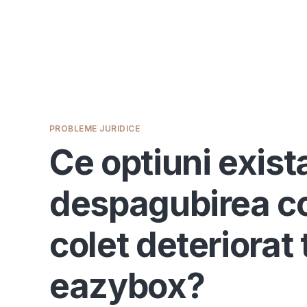
PROBLEME JURIDICE
Ce optiuni exist
despagubirea c
colet deteriorat
eazybox?