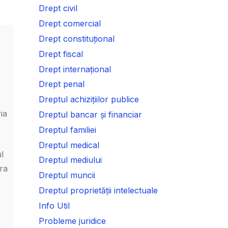
Drept civil
Drept comercial
Drept constituțional
Drept fiscal
Drept internațional
Drept penal
e
Dreptul achizițiilor publice
ia
Dreptul bancar și financiar
Dreptul familiei
Dreptul medical
l
Dreptul mediului
era
Dreptul muncii
Dreptul proprietății intelectuale
Info Util
Probleme juridice