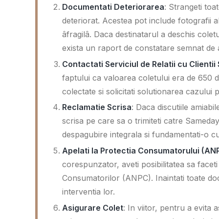
Documentati Deteriorarea
: Strangeti toa
deteriorat. Acestea pot include fotografii al
âfragilâ. Daca destinatarul a deschis co
exista un raport de constatare semnat de 
Contactati Serviciul de Relatii cu Client
faptului ca valoarea coletului era de 650 de
colectate si solicitati solutionarea cazului
Reclamatie Scrisa
: Daca discutiile amiabi
scrisa pe care sa o trimiteti catre Sameday
despagubire integrala si fundamentati-o cu 
Apelati la Protectia Consumatorului (AN
corespunzator, aveti posibilitatea sa facet
Consumatorilor (ANPC). Inaintati toate doc
interventia lor.
Asigurare Colet
: In viitor, pentru a evita a