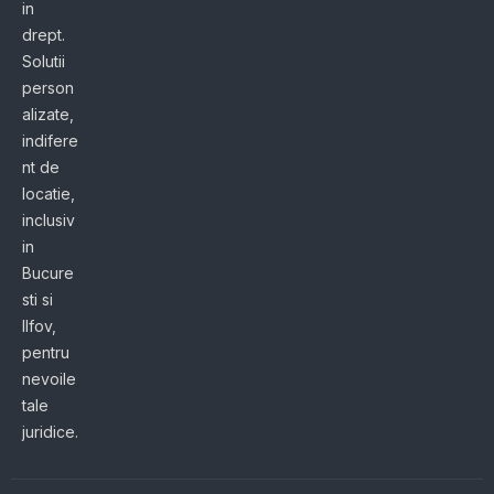
in
drept.
Solutii
person
alizate,
indifere
nt de
locatie,
inclusiv
in
Bucure
sti si
Ilfov,
pentru
nevoile
tale
juridice.