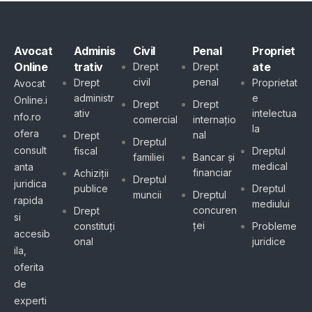
Avocat
Adminis
Civil
Penal
Propriet
Online
trativ
ate
Drept
Drept
civil
penal
Drept
Proprietat
Avocat
administr
e
Online.i
Drept
Drept
ativ
intelectua
nfo.ro
comercial
internațio
la
ofera
nal
Drept
Dreptul
consult
fiscal
Dreptul
familiei
Bancar și
medical
anta
financiar
Achiziții
Dreptul
juridica
publice
Dreptul
muncii
Dreptul
rapida
mediului
concuren
Drept
si
ței
constituți
Probleme
accesib
onal
juridice
ila,
oferita
de
experti