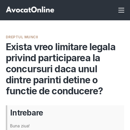
Înscrie-te ca avocat
Info
DREPTUL MUNCII
Servicii
Exista vreo limitare legala
privind participarea la
Despre noi
concursuri daca unul
Programeaza consultanta
dintre parinti detine o
Intrebari
functie de conducere?
Intrebare
Buna ziua!