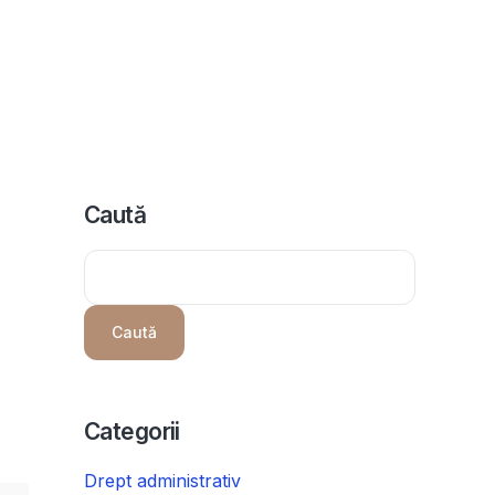
icii
Despre noi
Programeaza consultanta
Intrebari
Caută
Caută
Categorii
Drept administrativ