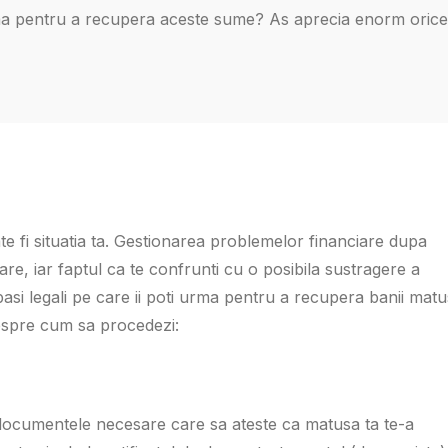
ma pentru a recupera aceste sume? As aprecia enorm orice
te fi situatia ta. Gestionarea problemelor financiare dupa
e, iar faptul ca te confrunti cu o posibila sustragere a
a pasi legali pe care ii poti urma pentru a recupera banii matus
 despre cum sa procedezi:
e documentele necesare care sa ateste ca matusa ta te-a