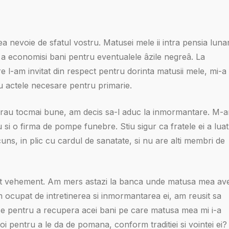
vea nevoie de sfatul vostru. Matusei mele ii intra pensia luna
economisi bani pentru eventualele âzile negreâ. La
re l-am invitat din respect pentru dorinta matusii mele, mi-a
u actele necesare pentru primarie.
nu erau tocmai bune, am decis sa-l aduc la inmormantare. M-
 si o firma de pompe funebre. Stiu sigur ca fratele ei a luat
uns, in plic cu cardul de sanatate, si nu are alti membri de
gat vehement. Am mers astazi la banca unde matusa mea av
 ocupat de intretinerea si inmormantarea ei, am reusit sa
ce pentru a recupera acei bani pe care matusa mea mi i-a
i pentru a le da de pomana, conform traditiei si vointei ei?