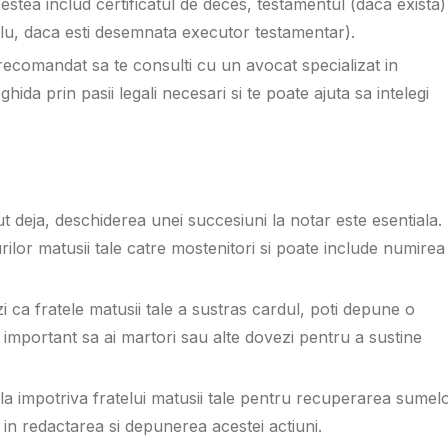
stea includ certificatul de deces, testamentul (daca exista) 
lu, daca esti desemnata executor testamentar).
 recomandat sa te consulti cu un avocat specializat in
hida prin pasii legali necesari si te poate ajuta sa intelegi
t deja, deschiderea unei succesiuni la notar este esentiala.
ilor matusii tale catre mostenitori si poate include numirea
i ca fratele matusii tale a sustras cardul, poti depune o
e important sa ai martori sau alte dovezi pentru a sustine
ivila impotriva fratelui matusii tale pentru recuperarea sumel
 in redactarea si depunerea acestei actiuni.