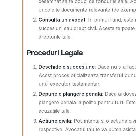
desemnat sa te ocupi de fondurile sale. Ace
orice alte documente relevante (de exemp
Consulta un avocat
: In primul rand, este
succesiuni sau drept civil. Acesta te poate g
drepturile tale.
Proceduri Legale
Deschide o succesiune
: Daca nu s-a facu
Acest proces oficializeaza transferul bunur
unui executor testamentar.
Depune o plangere penala
: Daca ai dovez
plangere penala la politie pentru furt. Est
acuzatiile tale.
Actiune civila
: Poti intenta si o actiune c
respective. Avocatul tau te va putea asista