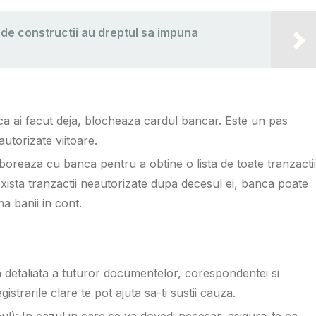
a de constructii au dreptul sa impuna
ca ai facut deja, blocheaza cardul bancar. Este un pas
utorizate viitoare.
boreaza cu banca pentru a obtine o lista de toate tranzactii
exista tranzactii neautorizate dupa decesul ei, banca poate
na banii in cont.
a detaliata a tuturor documentelor, corespondentei si
istrarile clare te pot ajuta sa-ti sustii cauza.
ul): In cazul in care se va dovedi necesar, asigura-te ca