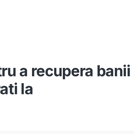
Înscrie-te ca avocat
Info
Serv
ru a recupera banii
ti la