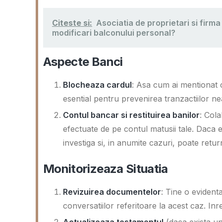
Citeste si:
Asociatia de proprietari si firm
modificari balconului personal?
Aspecte Banci
Blocheaza cardul
: Asa cum ai mentionat 
esential pentru prevenirea tranzactiilor nea
Contul bancar si restituirea banilor
: Cola
efectuate de pe contul matusii tale. Daca 
investiga si, in anumite cazuri, poate retur
Monitorizeaza Situatia
Revizuirea documentelor
: Tine o evident
conversatiilor referitoare la acest caz. Inreg
Actualizeaza testamentul
(daca exista un