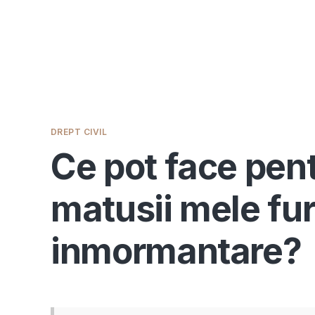
DREPT CIVIL
Ce pot face pent
matusii mele fura
inmormantare?