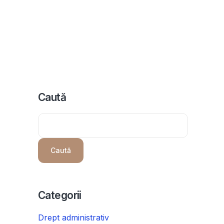
icii
Despre noi
Programeaza consultanta
Intrebari
Caută
Caută
Categorii
Drept administrativ