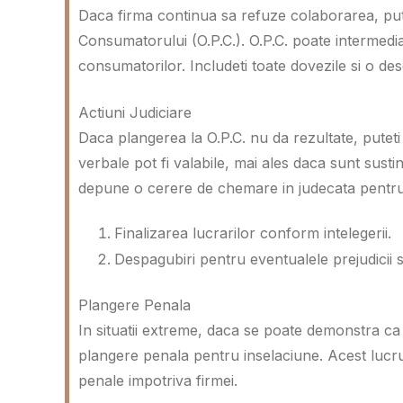
Daca firma continua sa refuze colaborarea, pute
Consumatorului (O.P.C.). O.P.C. poate intermedia
consumatorilor. Includeti toate dovezile si o d
Actiuni Judiciare
Daca plangerea la O.P.C. nu da rezultate, puteti i
verbale pot fi valabile, mai ales daca sunt sustin
depune o cerere de chemare in judecata pentru 
Finalizarea lucrarilor conform intelegerii.
Despagubiri pentru eventualele prejudicii s
Plangere Penala
In situatii extreme, daca se poate demonstra ca
plangere penala pentru inselaciune. Acest lucru 
penale impotriva firmei.