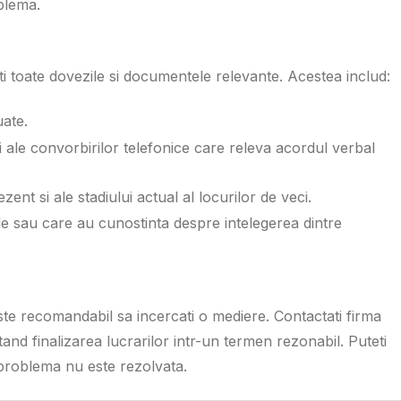
blema.
ati toate dovezile si documentele relevante. Acestea includ:
uate.
ri ale convorbirilor telefonice care releva acordul verbal
zent si ale stadiului actual al locurilor de veci.
tiale sau care au cunostinta despre intelegerea dintre
este recomandabil sa incercati o mediere. Contactati firma
citand finalizarea lucrarilor intr-un termen rezonabil. Puteti
 problema nu este rezolvata.