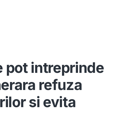
Înscrie-te ca avocat
Info
Serv
e pot intreprinde
nerara refuza
ilor si evita