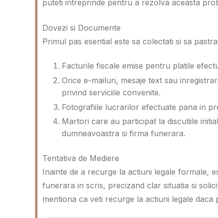
puteti intreprinde pentru a rezolva aceasta pro
Dovezi si Documente
Primul pas esential este sa colectati si sa pastr
Facturile fiscale emise pentru platile efect
Orice e-mailuri, mesaje text sau inregistra
privind serviciile convenite.
Fotografiile lucrarilor efectuate pana in pre
Martori care au participat la discutiile ini
dumneavoastra si firma funerara.
Tentativa de Mediere
Inainte de a recurge la actiuni legale formale, 
funerara in scris, precizand clar situatia si soli
mentiona ca veti recurge la actiuni legale daca