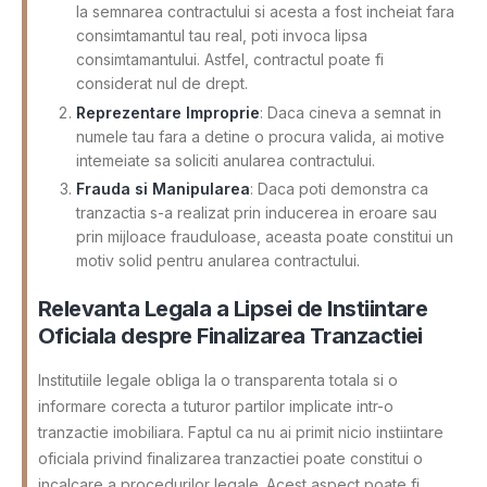
la semnarea contractului si acesta a fost incheiat fara
consimtamantul tau real, poti invoca lipsa
consimtamantului. Astfel, contractul poate fi
considerat nul de drept.
Reprezentare Improprie
: Daca cineva a semnat in
numele tau fara a detine o procura valida, ai motive
intemeiate sa soliciti anularea contractului.
Frauda si Manipularea
: Daca poti demonstra ca
tranzactia s-a realizat prin inducerea in eroare sau
prin mijloace frauduloase, aceasta poate constitui un
motiv solid pentru anularea contractului.
Relevanta Legala a Lipsei de Instiintare
Oficiala despre Finalizarea Tranzactiei
Institutiile legale obliga la o transparenta totala si o
informare corecta a tuturor partilor implicate intr-o
tranzactie imobiliara. Faptul ca nu ai primit nicio instiintare
oficiala privind finalizarea tranzactiei poate constitui o
incalcare a procedurilor legale. Acest aspect poate fi