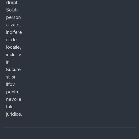
drept.
Solutii
person
alizate,
indifere
nt de
locatie,
inclusiv
in
Bucure
sti si
Ilfov,
pentru
nevoile
tale
juridice.