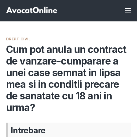
Înscrie-te ca avocat
Info
DREPT CIVIL
Servicii
Cum pot anula un contract
de vanzare-cumparare a
Despre noi
unei case semnat in lipsa
Programeaza consultanta
mea si in conditii precare
Intrebari
de sanatate cu 18 ani in
urma?
Intrebare