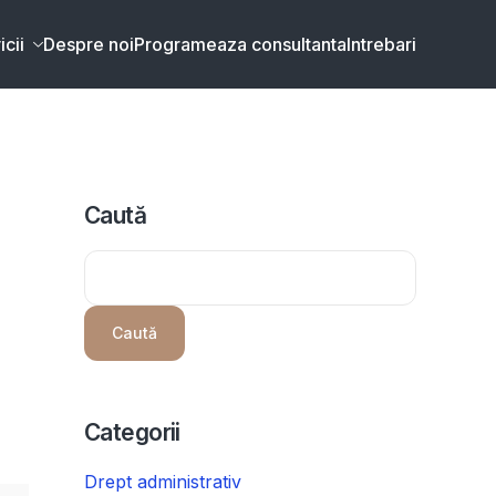
icii
Despre noi
Programeaza consultanta
Intrebari
Caută
Caută
Categorii
Drept administrativ