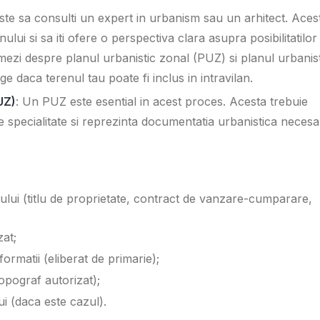
ste sa consulti un expert in urbanism sau un arhitect. Aces
ului si sa iti ofere o perspectiva clara asupra posibilitatilor
rmezi despre planul urbanistic zonal (PUZ) si planul urbanis
ge daca terenul tau poate fi inclus in intravilan.
UZ)
: Un PUZ este esential in acest proces. Acesta trebuie
de specialitate si reprezinta documentatia urbanistica neces
ului (titlu de proprietate, contract de vanzare-cumparare,
zat;
ormatii (eliberat de primarie);
topograf autorizat);
i (daca este cazul).