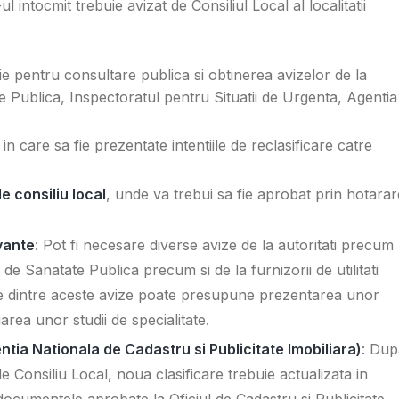
ul intocmit trebuie avizat de Consiliul Local al localitatii
ie pentru consultare publica si obtinerea avizelor de la
te Publica, Inspectoratul pentru Situatii de Urgenta, Agentia
in care sa fie prezentate intentiile de reclasificare catre
e consiliu local
, unde va trebui sa fie aprobat prin hotarar
evante
: Pot fi necesare diverse avize de la autoritati precum
de Sanatate Publica precum si de la furnizorii de utilitati
are dintre aceste avize poate presupune prezentarea unor
rea unor studii de specialitate.
tia Nationala de Cadastru si Publicitate Imobiliara)
: Dup
 Consiliu Local, noua clasificare trebuie actualizata in
documentele aprobate la Oficiul de Cadastru si Publicitate