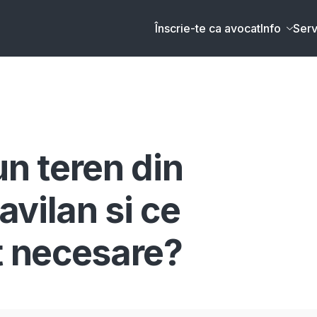
Înscrie-te ca avocat
Info
Serv
un teren din
ravilan si ce
 necesare?