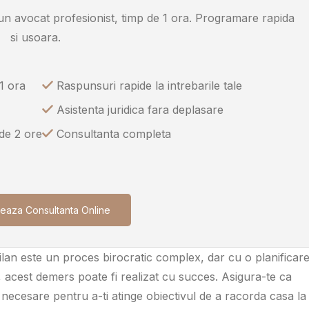
u un avocat profesionist, timp de 1 ora. Programare rapida
si usoara.
1 ora
Raspunsuri rapide la intrebarile tale
Asistenta juridica fara deplasare
 de 2 ore
Consultanta completa
eaza Consultanta Online
vilan este un proces birocratic complex, dar cu o planificar
r, acest demers poate fi realizat cu succes. Asigura-te ca
ele necesare pentru a-ti atinge obiectivul de a racorda casa la