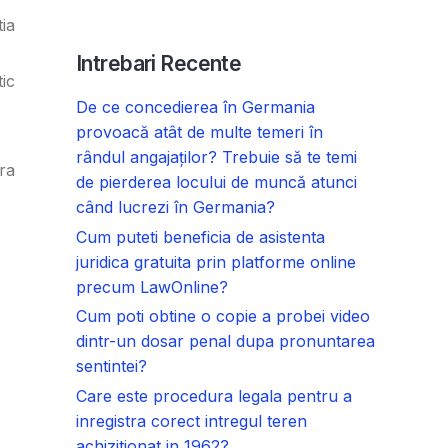
tia
Intrebari Recente
tic
De ce concedierea în Germania
provoacă atât de multe temeri în
rândul angajaților? Trebuie să te temi
ara
de pierderea locului de muncă atunci
când lucrezi în Germania?
Cum puteti beneficia de asistenta
juridica gratuita prin platforme online
precum LawOnline?
Cum poti obtine o copie a probei video
dintr-un dosar penal dupa pronuntarea
sentintei?
Care este procedura legala pentru a
inregistra corect intregul teren
achizitionat in 1962?