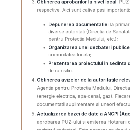
Obtinerea aprobarilor la nivel local
: PUZ-
respective. Aici sunt cativa pasi importanti:
Depunerea documentatiei
la primar
diverse autoritati (Directia de Sanata
pentru Protectia Mediului, etc.);
Organizarea unei dezbateri publice
comunitatea locala;
Prezentarea proiectului in sedinta d
de consiliu.
Obtinerea avizelor de la autoritatile rel
Agentia pentru Protectia Mediului, Directia 
(energie electrica, apa-canal, gaz). Fiec
documentatii suplimentare si uneori efectua
Actualizarea bazei de date a ANCPI (Agen
aprobarea PUZ-ului si emiterea Hotararii de
registrul cadastral. Este necesar sa depui 