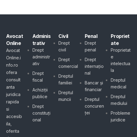
Avocat
Adminis
Civil
Penal
Propriet
Online
trativ
ate
Drept
Drept
civil
penal
Drept
Proprietat
Avocat
administr
e
Online.i
Drept
Drept
ativ
intelectua
nfo.ro
comercial
internațio
la
ofera
nal
Drept
Dreptul
consult
fiscal
Dreptul
familiei
Bancar și
medical
anta
financiar
Achiziții
Dreptul
juridica
publice
Dreptul
muncii
Dreptul
rapida
mediului
concuren
Drept
si
ței
constituți
Probleme
accesib
onal
juridice
ila,
oferita