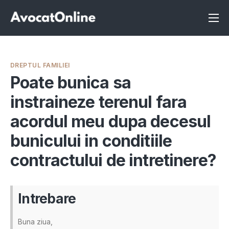
Înscrie-te ca avocat
Info
DREPTUL FAMILIEI
Servicii
Poate bunica sa
instraineze terenul fara
Despre noi
acordul meu dupa decesul
Programeaza consultanta
bunicului in conditiile
Intrebari
contractului de intretinere?
Intrebare
Buna ziua,