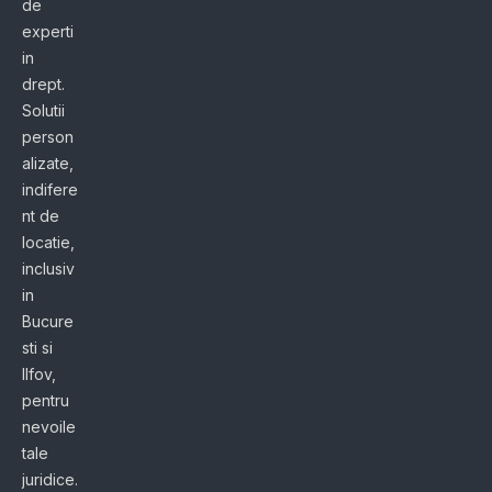
de
experti
in
drept.
Solutii
person
alizate,
indifere
nt de
locatie,
inclusiv
in
Bucure
sti si
Ilfov,
pentru
nevoile
tale
juridice.