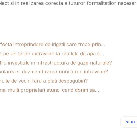
ect si in realizarea corecta a tuturor formalitatilor necesar
sta intreprindere de irigatii care trece prin…
 pe un teren extravilan la retelele de apa si…
u investitiile in infrastructura de gaze naturale?
tabularea si dezmembrarea unui teren intravilan?
truite de vecin fara a plati despagubiri?
e mai multi proprietari atunci cand dorim sa…
NEXT