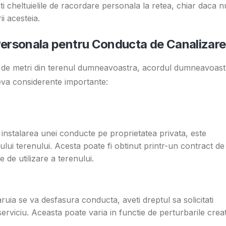
ti cheltuielile de racordare personala la retea, chiar daca n
rii acesteia.
 Personala pentru Conducta de Canalizare
0 de metri din terenul dumneavoastra, acordul dumneavoast
ateva considerente importante:
u instalarea unei conducte pe proprietatea privata, este
ului terenului. Acesta poate fi obtinut printr-un contract de
le de utilizare a terenului.
aruia se va desfasura conducta, aveti dreptul sa solicitati
erviciu. Aceasta poate varia in functie de perturbarile crea