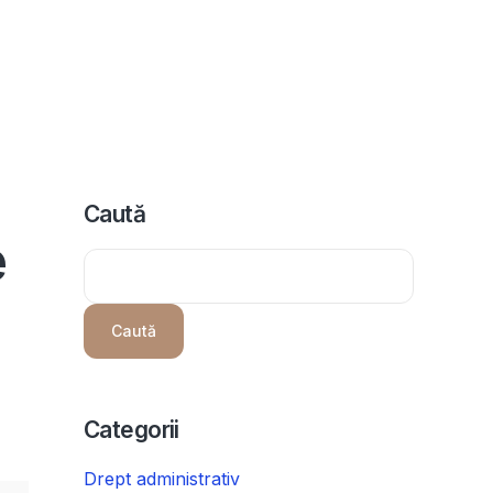
icii
Despre noi
Programeaza consultanta
Intrebari
Caută
e
Caută
Categorii
Drept administrativ