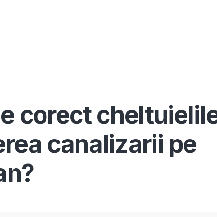
Înscrie-te ca avocat
Info
Serv
e corect cheltuielil
rea canalizarii pe
lan?