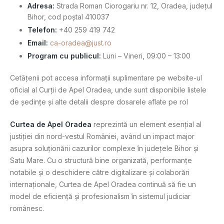
Adresa:
Strada Roman Ciorogariu nr. 12, Oradea, județul
Bihor, cod poștal 410037
Telefon:
+40 259 419 742
Email:
ca-oradea@just.ro
Program cu publicul:
Luni – Vineri, 09:00 – 13:00
Cetățenii pot accesa informații suplimentare pe website-ul
oficial al Curții de Apel Oradea, unde sunt disponibile listele
de ședințe și alte detalii despre dosarele aflate pe rol
Curtea de Apel Oradea
reprezintă un element esențial al
justiției din nord-vestul României, având un impact major
asupra soluționării cazurilor complexe în județele Bihor și
Satu Mare. Cu o structură bine organizată, performanțe
notabile și o deschidere către digitalizare și colaborări
internaționale, Curtea de Apel Oradea continuă să fie un
model de eficiență și profesionalism în sistemul judiciar
românesc.