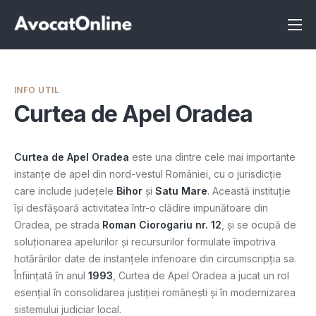
Înscrie-te ca avocat
Info
INFO UTIL
Servicii
Curtea de Apel Oradea
Despre noi
Curtea de Apel Oradea
este una dintre cele mai importante
Programeaza consultanta
instanțe de apel din nord-vestul României, cu o jurisdicție
care include județele
Bihor
și
Satu Mare
. Această instituție
Intrebari
își desfășoară activitatea într-o clădire impunătoare din
Oradea, pe strada
Roman Ciorogariu nr. 12
, și se ocupă de
soluționarea apelurilor și recursurilor formulate împotriva
hotărârilor date de instanțele inferioare din circumscripția sa.
Înființată în anul
1993
, Curtea de Apel Oradea a jucat un rol
esențial în consolidarea justiției românești și în modernizarea
sistemului judiciar local.