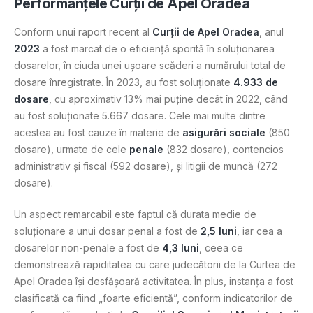
Performanțele Curții de Apel Oradea
Conform unui raport recent al
Curții de Apel Oradea
, anul
2023
a fost marcat de o eficiență sporită în soluționarea
dosarelor, în ciuda unei ușoare scăderi a numărului total de
dosare înregistrate. În 2023, au fost soluționate
4.933 de
dosare
, cu aproximativ 13% mai puține decât în 2022, când
au fost soluționate 5.667 dosare. Cele mai multe dintre
acestea au fost cauze în materie de
asigurări sociale
(850
dosare), urmate de cele
penale
(832 dosare), contencios
administrativ și fiscal (592 dosare), și litigii de muncă (272
dosare).
Un aspect remarcabil este faptul că durata medie de
soluționare a unui dosar penal a fost de
2,5 luni
, iar cea a
dosarelor non-penale a fost de
4,3 luni
, ceea ce
demonstrează rapiditatea cu care judecătorii de la Curtea de
Apel Oradea își desfășoară activitatea. În plus, instanța a fost
clasificată ca fiind „foarte eficientă”, conform indicatorilor de