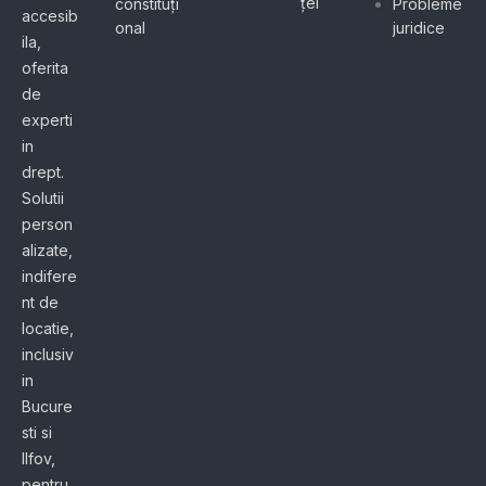
ței
constituți
Probleme
accesib
onal
juridice
ila,
oferita
de
experti
in
drept.
Solutii
person
alizate,
indifere
nt de
locatie,
inclusiv
in
Bucure
sti si
Ilfov,
pentru