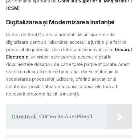
performanță aprobați de
Consiliul Superior al Magistraturii
(CSM)
​.
Digitalizarea și Modernizarea Instanței
Curtea de Apel Oradea a adoptat măsuri moderne de
digitalizare pentru a îmbunătăți accesul la justiție și a facilita
procesul de judecată. Una dintre aceste inovații este
Dosarul
Electronic
, un sistem care permite accesul digital la
documentele dosarului de către toate părțile implicate. Acest
sistem nu doar că reduce birocrația, dar și contribuie la
accelerarea proceselor judiciare, oferind avocaților și
cetățenilor posibilitatea de a consulta dosarele fără a fi
necesară prezența fizică la instanță.
Citeste si:
Curtea de Apel Pitești