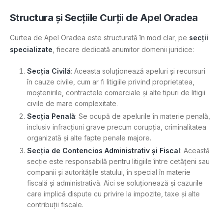
Structura și Secțiile Curții de Apel Oradea
Curtea de Apel Oradea este structurată în mod clar, pe
secții
specializate
, fiecare dedicată anumitor domenii juridice:
Secția Civilă
: Aceasta soluționează apeluri și recursuri
în cauze civile, cum ar fi litigiile privind proprietatea,
moștenirile, contractele comerciale și alte tipuri de litigii
civile de mare complexitate.
Secția Penală
: Se ocupă de apelurile în materie penală,
inclusiv infracțiuni grave precum corupția, criminalitatea
organizată și alte fapte penale majore.
Secția de Contencios Administrativ și Fiscal
: Această
secție este responsabilă pentru litigiile între cetățeni sau
companii și autoritățile statului, în special în materie
fiscală și administrativă. Aici se soluționează și cazurile
care implică dispute cu privire la impozite, taxe și alte
contribuții fiscale.