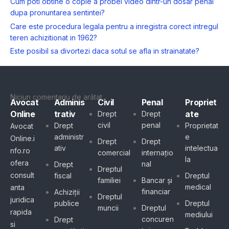
Cum poti obtine o copie a probei video dintr-un dosar penal
dupa pronuntarea sentintei?
Care este procedura legala pentru a inregistra corect intregul
teren achizitionat in 1962?
Este posibil sa divortezi daca sotul se afla in strainatate?
Comentarii Recente
Niciun comentariu de arătat.
Avocat
Adminis
Civil
Penal
Propriet
Online
trativ
ate
Drept
Drept
civil
penal
Drept
Proprietat
Avocat
administr
e
Online.i
Drept
Drept
ativ
intelectua
nfo.ro
comercial
internațio
la
ofera
nal
Drept
Dreptul
consult
fiscal
Dreptul
familiei
Bancar și
medical
anta
financiar
Achiziții
Dreptul
juridica
publice
Dreptul
muncii
Dreptul
rapida
mediului
concuren
Drept
si