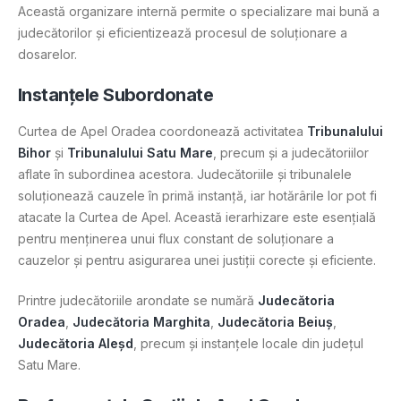
Această organizare internă permite o specializare mai bună a
judecătorilor și eficientizează procesul de soluționare a
dosarelor​.
Instanțele Subordonate
Curtea de Apel Oradea coordonează activitatea
Tribunalului
Bihor
și
Tribunalului Satu Mare
, precum și a judecătoriilor
aflate în subordinea acestora. Judecătoriile și tribunalele
soluționează cauzele în primă instanță, iar hotărârile lor pot fi
atacate la Curtea de Apel. Această ierarhizare este esențială
pentru menținerea unui flux constant de soluționare a
cauzelor și pentru asigurarea unei justiții corecte și eficiente.
Printre judecătoriile arondate se numără
Judecătoria
Oradea
,
Judecătoria Marghita
,
Judecătoria Beiuș
,
Judecătoria Aleșd
, precum și instanțele locale din județul
Satu Mare​.