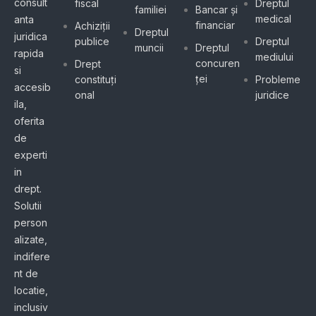
consult
fiscal
Dreptul
familiei
Bancar și
medical
anta
financiar
Achiziții
Dreptul
juridica
publice
Dreptul
muncii
Dreptul
rapida
mediului
concuren
Drept
si
ței
constituți
Probleme
accesib
onal
juridice
ila,
oferita
de
experti
in
drept.
Solutii
person
alizate,
indifere
nt de
locatie,
inclusiv