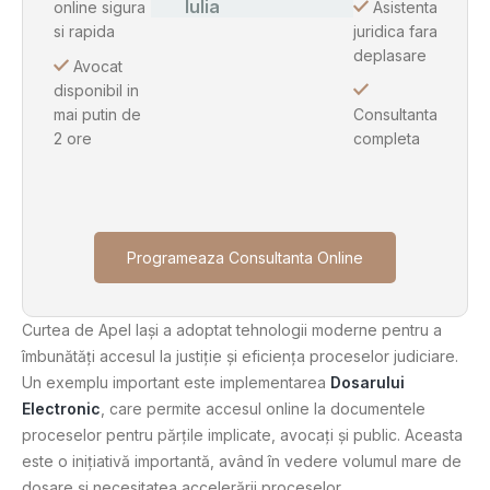
Iulia
online sigura
Asistenta
si rapida
juridica fara
deplasare
Avocat
disponibil in
mai putin de
Consultanta
2 ore
completa
Programeaza Consultanta Online
Curtea de Apel Iași a adoptat tehnologii moderne pentru a
îmbunătăți accesul la justiție și eficiența proceselor judiciare.
Un exemplu important este implementarea
Dosarului
Electronic
, care permite accesul online la documentele
proceselor pentru părțile implicate, avocați și public. Aceasta
este o inițiativă importantă, având în vedere volumul mare de
dosare și necesitatea accelerării proceselor.