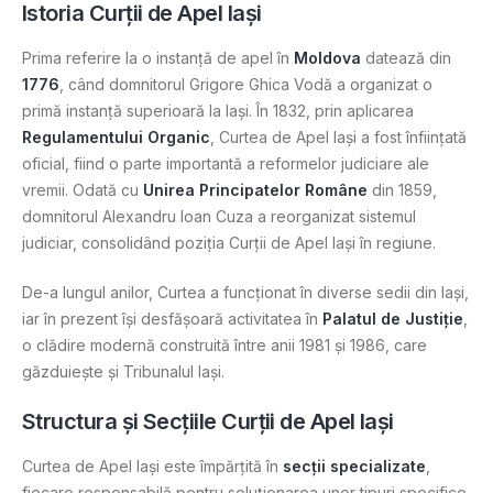
Istoria Curții de Apel Iași
Prima referire la o instanță de apel în
Moldova
datează din
1776
, când domnitorul Grigore Ghica Vodă a organizat o
primă instanță superioară la Iași. În 1832, prin aplicarea
Regulamentului Organic
, Curtea de Apel Iași a fost înființată
oficial, fiind o parte importantă a reformelor judiciare ale
vremii. Odată cu
Unirea Principatelor Române
din 1859,
domnitorul Alexandru Ioan Cuza a reorganizat sistemul
judiciar, consolidând poziția Curții de Apel Iași în regiune.
De-a lungul anilor, Curtea a funcționat în diverse sedii din Iași,
iar în prezent își desfășoară activitatea în
Palatul de Justiție
,
o clădire modernă construită între anii 1981 și 1986, care
găzduiește și Tribunalul Iași​.
Structura și Secțiile Curții de Apel Iași
Curtea de Apel Iași este împărțită în
secții specializate
,
fiecare responsabilă pentru soluționarea unor tipuri specifice