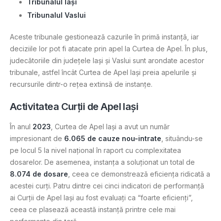
Tribunalul Iași
Tribunalul Vaslui
Aceste tribunale gestionează cazurile în primă instanță, iar
deciziile lor pot fi atacate prin apel la Curtea de Apel. În plus,
judecătoriile din județele Iași și Vaslui sunt arondate acestor
tribunale, astfel încât Curtea de Apel Iași preia apelurile și
recursurile dintr-o rețea extinsă de instanțe.
Activitatea Curții de Apel Iași
În anul
2023
, Curtea de Apel Iași a avut un număr
impresionant de
6.065 de cauze nou-intrate
, situându-se
pe locul 5 la nivel național în raport cu complexitatea
dosarelor. De asemenea, instanța a soluționat un total de
8.074 de dosare
, ceea ce demonstrează eficiența ridicată a
acestei curți. Patru dintre cei cinci indicatori de performanță
ai Curții de Apel Iași au fost evaluați ca “foarte eficienți”,
ceea ce plasează această instanță printre cele mai