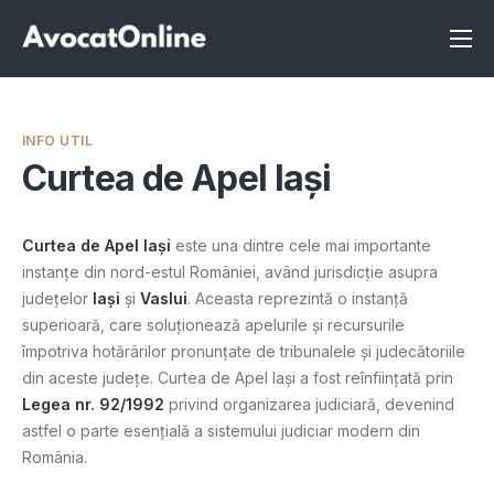
Înscrie-te ca avocat
Info
INFO UTIL
Servicii
Curtea de Apel Iași
Despre noi
Curtea de Apel Iași
este una dintre cele mai importante
Programeaza consultanta
instanțe din nord-estul României, având jurisdicție asupra
județelor
Iași
și
Vaslui
. Aceasta reprezintă o instanță
Intrebari
superioară, care soluționează apelurile și recursurile
împotriva hotărârilor pronunțate de tribunalele și judecătoriile
din aceste județe. Curtea de Apel Iași a fost reînființată prin
Legea nr. 92/1992
privind organizarea judiciară, devenind
astfel o parte esențială a sistemului judiciar modern din
România.