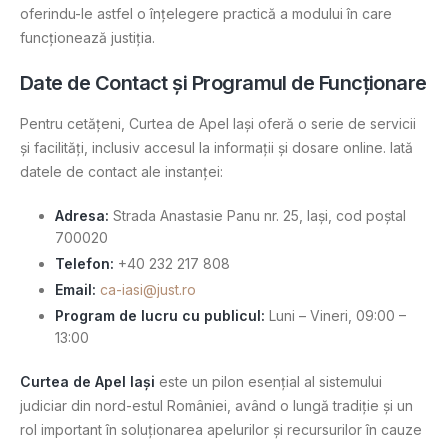
oferindu-le astfel o înțelegere practică a modului în care
funcționează justiția​.
Date de Contact și Programul de Funcționare
Pentru cetățeni, Curtea de Apel Iași oferă o serie de servicii
și facilități, inclusiv accesul la informații și dosare online. Iată
datele de contact ale instanței:
Adresa:
Strada Anastasie Panu nr. 25, Iași, cod poștal
700020
Telefon:
+40 232 217 808
Email:
ca-iasi@just.ro
Program de lucru cu publicul:
Luni – Vineri, 09:00 –
13:00
Curtea de Apel Iași
este un pilon esențial al sistemului
judiciar din nord-estul României, având o lungă tradiție și un
rol important în soluționarea apelurilor și recursurilor în cauze