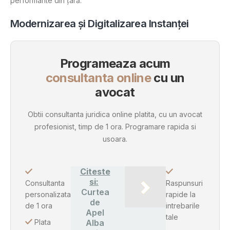
performante din țară​.
Modernizarea și Digitalizarea Instanței
Programeaza acum
consultanta online
cu un
avocat
Obtii consultanta juridica online platita, cu un avocat
profesionist, timp de 1 ora. Programare rapida si
usoara.
Citeste
si:
Consultanta
Raspunsuri
Curtea
personalizata
rapide la
de
de 1 ora
intrebarile
Apel
tale
Plata
Alba